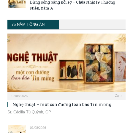
Đừng sống bằng nỗi sợ – Chúa Nhật 19 Thường
Niên, năm A
75 NĂM HỒNG ÂN
02/08/2026
0
Nghệ thuật – một con đường loan báo Tin mừng
Sr. Cécilia Tú Quỳnh, OP
01/08/2026