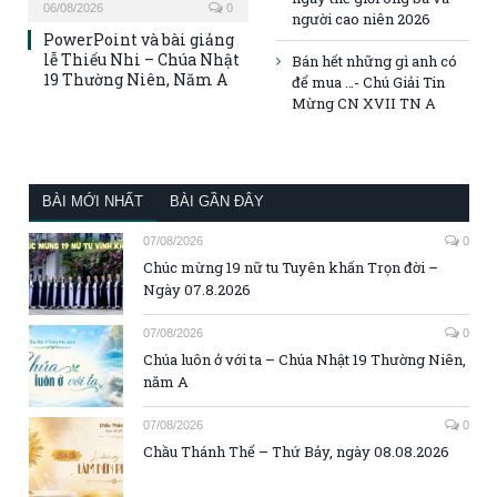
06/08/2026
0
người cao niên 2026
PowerPoint và bài giảng
lễ Thiếu Nhi – Chúa Nhật
Bán hết những gì anh có
19 Thường Niên, Năm A
để mua …- Chú Giải Tin
Mừng CN XVII TN A
BÀI MỚI NHẤT
BÀI GẦN ĐÂY
07/08/2026
0
Chúc mừng 19 nữ tu Tuyên khấn Trọn đời –
Ngày 07.8.2026
07/08/2026
0
Chúa luôn ở với ta – Chúa Nhật 19 Thường Niên,
năm A
07/08/2026
0
Chầu Thánh Thể – Thứ Bảy, ngày 08.08.2026