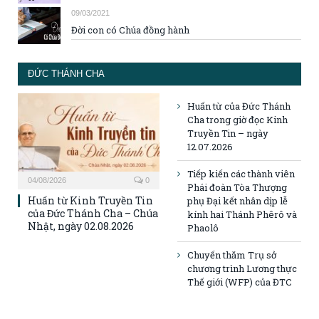
09/03/2021
Đời con có Chúa đồng hành
ĐỨC THÁNH CHA
Huấn từ của Đức Thánh
Cha trong giờ đọc Kinh
Truyền Tin – ngày
12.07.2026
Tiếp kiến các thành viên
04/08/2026
0
Phái đoàn Tòa Thượng
Huấn từ Kinh Truyền Tin
phụ Đại kết nhân dịp lễ
của Đức Thánh Cha – Chúa
kính hai Thánh Phêrô và
Nhật, ngày 02.08.2026
Phaolô
Chuyến thăm Trụ sở
chương trình Lương thực
Thế giới (WFP) của ĐTC