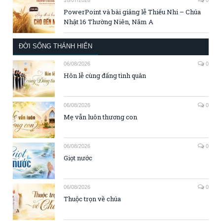
16/07/2026
0
PowerPoint và bài giảng lễ Thiếu Nhi – Chúa
Nhật 16 Thường Niên, Năm A
ĐỜI SỐNG THÁNH HIẾN
06/08/2026
0
Hôn lễ cùng đấng tình quân
06/08/2026
0
Mẹ vẫn luôn thương con
06/08/2026
0
Giọt nước
06/08/2026
0
Thuộc trọn về chúa