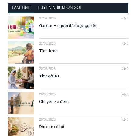
TÂM TÌNH
HUYỀN NHIỆM ƠN GỌI
27/07/2026
0
Gởi em – người đã được gọi tên
21/06/2026
0
Tấm lưng
20/06/2026
0
Thư gởi Ba
20/06/2026
0
Chuyến xe đêm
20/06/2026
0
Đời con có bố