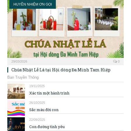
HUYỀN NHIỆM ƠN GỌI
29/03/2026
0
Chúa Nhật Lễ Lá tại Hội dòng Đa Minh Tam Hiệp
Ban Truyền Thông
19/11/2025
Xác tín một hành trình
26/10/2025
Sắc màu đời con
22/09/2025
Con đường tình yêu