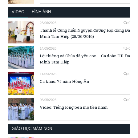
VIDEO
HÌNH ẢNH
25/06/2026
0
Thánh lễ Cung hiến Nguyện đường Hội dòng Đa
Minh Tam Hiệp (25/06/2016)
14/05/2026
0
Lời thiêng và Chúa đã yêu con – Ca đoàn HD. Đa
Minh Tam Hiệp
11/05/2026
0
Ca khúc: 75 năm Hồng Ân
06/05/2026
0
Video: Tiếng lòng bên mộ tiền nhân
GIÁO DỤC MẦM NON