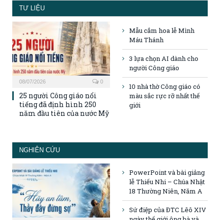
TƯ LIỆU
Mẫu cắm hoa lễ Mình
Máu Thánh
3 lựa chọn AI dành cho
người Công giáo
08/07/2026
0
10 nhà thờ Công giáo có
25 người Công giáo nổi
màu sắc rực rỡ nhất thế
tiếng đã định hình 250
giới
năm đầu tiên của nước Mỹ
NGHIÊN CỨU
PowerPoint và bài giảng
lễ Thiếu Nhi – Chúa Nhật
18 Thường Niên, Năm A
Sứ điệp của ĐTC Lêô XIV
ngày thế giới ông bà và