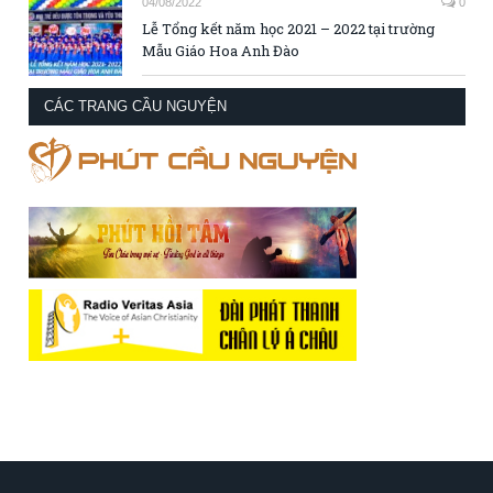
04/08/2022
0
Lễ Tổng kết năm học 2021 – 2022 tại trường
Mẫu Giáo Hoa Anh Đào
CÁC TRANG CẦU NGUYỆN