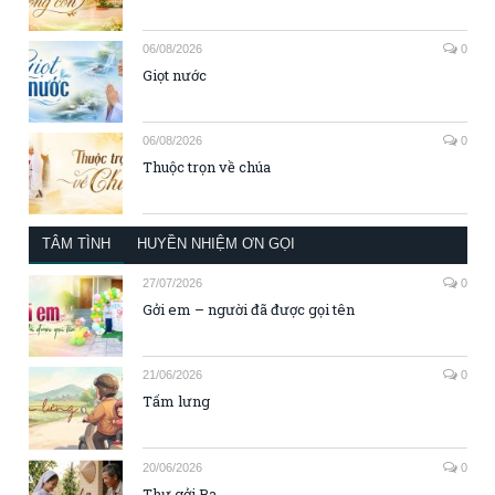
06/08/2026
0
Giọt nước
06/08/2026
0
Thuộc trọn về chúa
TÂM TÌNH
HUYỀN NHIỆM ƠN GỌI
27/07/2026
0
Gởi em – người đã được gọi tên
21/06/2026
0
Tấm lưng
20/06/2026
0
Thư gởi Ba