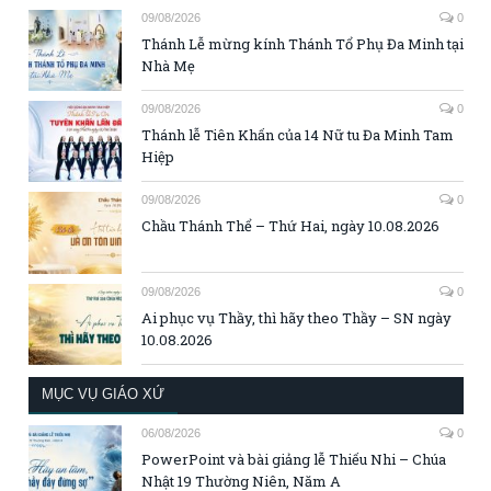
09/08/2026
0
Thánh Lễ mừng kính Thánh Tổ Phụ Đa Minh tại
Nhà Mẹ
09/08/2026
0
Thánh lễ Tiên Khấn của 14 Nữ tu Đa Minh Tam
Hiệp
09/08/2026
0
Chầu Thánh Thể – Thứ Hai, ngày 10.08.2026
09/08/2026
0
Ai phục vụ Thầy, thì hãy theo Thầy – SN ngày
10.08.2026
MỤC VỤ GIÁO XỨ
06/08/2026
0
PowerPoint và bài giảng lễ Thiếu Nhi – Chúa
Nhật 19 Thường Niên, Năm A