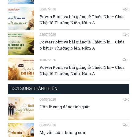
30/07/2026
0
PowerPoint và bài giảng lễ Thiếu Nhi – Chúa
Nhật 18 Thường Niên, Năm A
23/07/2026
0
PowerPoint và bài giảng lễ Thiếu Nhi – Chúa
Nhật 17 Thường Niên, Năm A
16/07/2026
0
PowerPoint và bài giảng lễ Thiếu Nhi – Chúa
Nhật 16 Thường Niên, Năm A
ĐỜI SỐNG THÁNH HIẾN
06/08/2026
0
Hôn lễ cùng đấng tình quân
06/08/2026
0
Mẹ vẫn luôn thương con