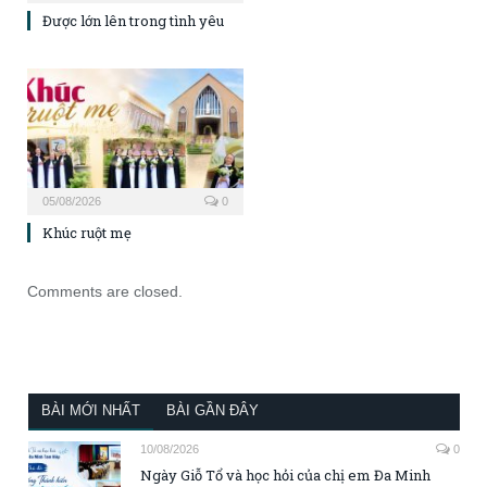
Được lớn lên trong tình yêu
05/08/2026
0
Khúc ruột mẹ
Comments are closed.
BÀI MỚI NHẤT
BÀI GẦN ĐÂY
10/08/2026
0
Ngày Giỗ Tổ và học hỏi của chị em Đa Minh