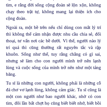
tim, e rằng đời sống cộng đoàn sẽ lộn xộn, không
chạy theo trật tự, không mang lại thiện ích cho
cộng đoàn.
Ngoài ra, một bề trên nếu chỉ dùng con mắt lý trí
thì không thể cảm nhận được nhu cầu chia sẻ, đối
thoại, tư vấn nơi các bề dưới. Vì thế, người nào lý
trí quá thì cũng thường rất nguyên tắc và rập
khuôn. Sống như thế, tuy rằng chẳng có gì sai,
nhưng sẽ làm cho con người mình trở nên lạnh
lùng và cuộc sống của mình trở nên như một tảng
băng.
Tu sĩ là những con người, không phải là những cỗ
đá chơ vơ lạnh lùng, không cảm giác. Tu sĩ cũng là
một con người như bao người khác, nhờ có con
tim, đôi lần bất chợt họ cũng biết biết nhớ, biết bồi