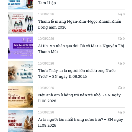
Tam Hiệp
10/08/2026
0
Thánh lễ mừng Ngân-Kim-Ngọc Khánh Khấn
Dòng năm 2026
10/08/2026
0
Ai tín: Ân nhân qua đời: Bà cố Maria Nguyễn Thị
Thanh Mùi
10/08/2026
0
Thưa Thầy, ai là người lớn nhất trong Nước
Trời? – SN ngày 11.08.2026
10/08/2026
0
Nếu anh em không trở nên trẻ nhỏ…- SN ngày
11.08.2026
10/08/2026
0
Ai là người lớn nhất trong nước trời? – SN ngày
11.08.2026