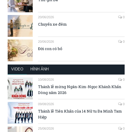
20/06/2026
0
Chuyến xe đêm
20/06/2026
0
Đời con có bố
VIDEO
HÌNH ẢNH
10/08/2026
0
Thánh lễ mừng Ngân-Kim-Ngọc Khánh Khấn
Dòng năm 2026
09/08/2026
0
Thánh lễ Tiên Khấn của 14 Nữ tu Đa Minh Tam
Hiệp
25/06/2026
0