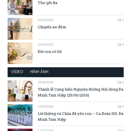
Thư gởi Ba
20/06/2026
0
Chuyến xe đêm
20/06/2026
0
Đời con có bố
VIDEO
HÌNH ẢNH
25/06/2026
0
Thánh lễ Cung hiến Nguyện đường Hội dòng Đa
Minh Tam Hiệp (25/06/2016)
14/05/2026
0
Lời thiêng và Chúa đã yêu con – Ca đoàn HD. Đa
Minh Tam Hiệp
11/05/2026
0