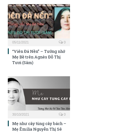
05/11/2021
0
“Viên Đá Nền” – Tưởng nhớ
Mẹ Bề trên Agnès Đỗ Thị
Tươi (Sâm)
30/10/2021
0
Mẹ như cây tùng cây bách –
Mẹ Êmilia Nguyễn Thị Sê