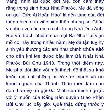
Vâng, nhìn lại cuộc đời Mẹ, con cảm thấy
rằng trong sinh hoạt Nhà Phước, Mẹ đã sống
ơn gọi “Đức Ai Hoàn Hảo” là nền tảng của đời
thánh hiến qua việc hiến thân phụng sự Chúa
và phục vụ các em cô nhi trong Nhà Dục Anh.
Rồi với trách nhiệm của một Bà Nhất tại viện
mồ côi này trong nhiều năm, Mẹ đã tận tuỵ hy
sinh yêu thương các em như chính Chúa Kitô
cho đến khi Mẹ được bầu làm Bà Nhất Nhà
Phước Bùi Chu 1943. Trong thời điểm này,
Mẹ phải đối diện với một thách đố thật sự khó
khăn mà chỉ những ai có sức mạnh và ơn
khôn ngoan của Thánh Thần mới dám can
đảm bảo vệ ơn gọi Đa Minh của mình ngược
với ý muốn của Đấng Bản quyền Giáo Phận
Bùi Chu lúc bấy giờ. Quả thật, đứng trước ý