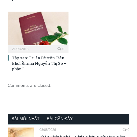
21/09/2013
0
Tập san: Tri ân Bề trên Tiên
khởi Êmilia Nguyễn Thị Sê –
phần I
Comments are closed.
BÀI MỚI NHẤT
BÀI GẦN ĐÂY
08/08/2026
0
Chầu Thánh Thể – Chúa Nhật 19 Thường Niên,