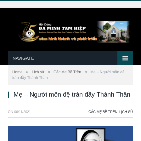
NAVIGATE
»
»
»
Home
Lịch sử
Các Mẹ Bề Trên
Mẹ – Người môn đệ
tràn đầy Thánh Thần
Mẹ – Người môn đệ tràn đầy Thánh Thần
ON
06/11/2021
CÁC MẸ BỀ TRÊN
,
LỊCH SỬ