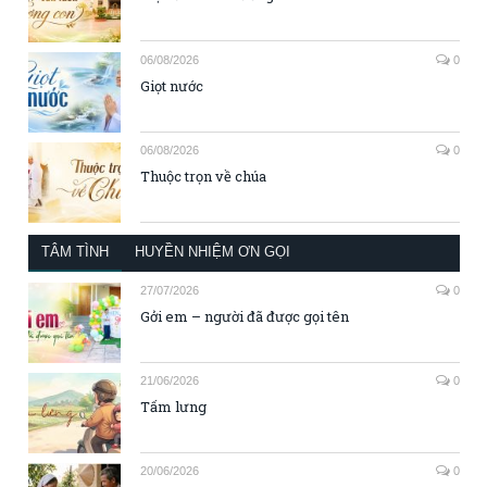
06/08/2026
0
Giọt nước
06/08/2026
0
Thuộc trọn về chúa
TÂM TÌNH
HUYỀN NHIỆM ƠN GỌI
27/07/2026
0
Gởi em – người đã được gọi tên
21/06/2026
0
Tấm lưng
20/06/2026
0