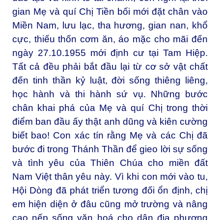
gian Mẹ và quí Chị Tiền bối mới đặt chân vào
Miền Nam, lưu lạc, tha hương, gian nan, khổ
cực, thiếu thốn cơm ăn, áo mặc cho mãi đến
ngày 27.10.1955 mới định cư tại Tam Hiệp.
Tất cả đều phải bắt đầu lại từ cơ sở vật chất
đến tinh thần kỷ luật, đời sống thiêng liêng,
học hành và thi hành sứ vụ. Những bước
chân khai phá của Mẹ và quí Chị trong thời
điểm ban đầu ấy thật anh dũng và kiên cường
biết bao! Con xác tín rằng Mẹ và các Chị đã
bước đi trong Thánh Thần để gieo lời sự sống
và tình yêu của Thiên Chúa cho miền đất
Nam Việt thân yêu này. Vì khi con mới vào tu,
Hội Dòng đã phát triển tương đối ổn định, chị
em hiện diện ở đâu cũng mở trường và nâng
cao nếp sống văn hoá cho dân địa phương