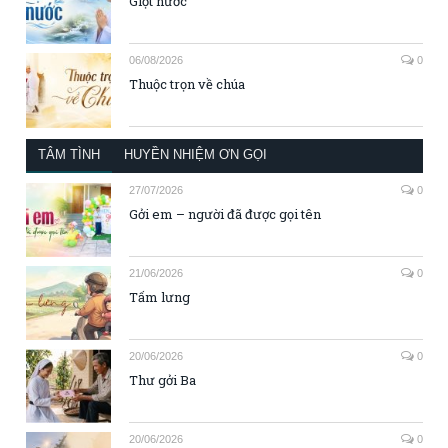
Giọt nước
06/08/2026
0
Thuộc trọn về chúa
TÂM TÌNH
HUYỀN NHIỆM ƠN GỌI
27/07/2026
0
Gởi em – người đã được gọi tên
21/06/2026
0
Tấm lưng
20/06/2026
0
Thư gởi Ba
20/06/2026
0