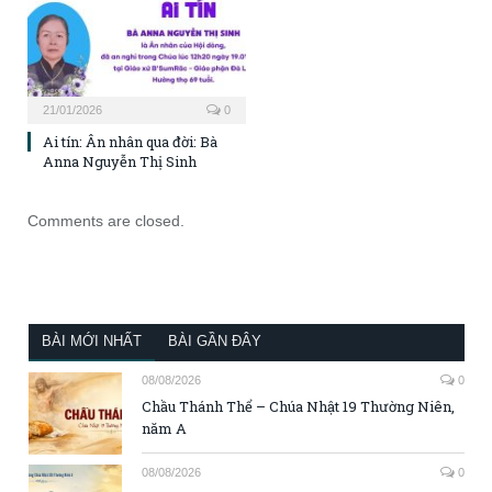
21/01/2026
0
Ai tín: Ân nhân qua đời: Bà
Anna Nguyễn Thị Sinh
Comments are closed.
BÀI MỚI NHẤT
BÀI GẦN ĐÂY
08/08/2026
0
Chầu Thánh Thể – Chúa Nhật 19 Thường Niên,
năm A
08/08/2026
0