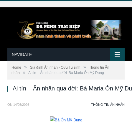
NAVIGATE
»
»
Home
Gia đình Ân nhân - Cựu Tu sinh
Thông tin Ân
»
nhân
Ai tín – Ân nhân qua đời: Bà Maria Ôn Mỹ Dung
Ai tín – Ân nhân qua đời: Bà Maria Ôn Mỹ D
ON
14/05/2026
THÔNG TIN ÂN NHÂN