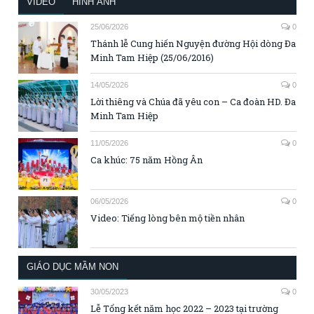
VIDEO
HÌNH ẢNH
25/06/2026
0
Thánh lễ Cung hiến Nguyện đường Hội dòng Đa
Minh Tam Hiệp (25/06/2016)
14/05/2026
0
Lời thiêng và Chúa đã yêu con – Ca đoàn HD. Đa
Minh Tam Hiệp
11/05/2026
0
Ca khúc: 75 năm Hồng Ân
06/05/2026
0
Video: Tiếng lòng bên mộ tiền nhân
GIÁO DỤC MẦM NON
30/05/2023
0
Lễ Tổng kết năm học 2022 – 2023 tại trường