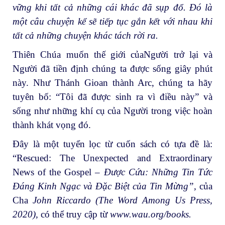
vững khi tất cả những cái khác đã sụp đổ. Đó là
một câu chuyện kể sẽ tiếp tục gắn kết với nhau khi
tất cả những chuyện khác tách rời ra.
Thiên Chúa muốn thế giới củaNgười trở lại và
Người đã tiền định chúng ta được sống giây phút
này. Như Thánh Gioan thành Arc, chúng ta hãy
tuyên bố: “Tôi đã được sinh ra vì điều này” và
sống như những khí cụ của Người trong việc hoàn
thành khát vọng đó.
Đây là một tuyển lọc từ cuốn sách có tựa đề là:
“Rescued: The Unexpected and Extraordinary
News of the Gospel –
Được Cứu:
Những Tin Tức
Đáng Kinh Ngạc và Đặc Biệt của Tin Mừng”,
của
Cha
John Riccardo (The Word Among Us Press,
2020),
có thể truy cập từ
www.wau.org/books.