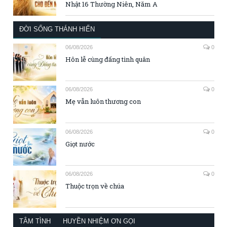
Nhật 16 Thường Niên, Năm A
ĐỜI SỐNG THÁNH HIẾN
06/08/2026
0
Hôn lễ cùng đấng tình quân
06/08/2026
0
Mẹ vẫn luôn thương con
06/08/2026
0
Giọt nước
06/08/2026
0
Thuộc trọn về chúa
TÂM TÌNH
HUYỀN NHIỆM ƠN GỌI