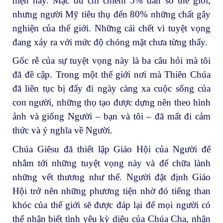
hiện nay. Mặc dù chỉ chiếm 5% dân số thế giới,
nhưng người Mỹ tiêu thụ đến 80% những chất gây
nghiện của thế giới. Những cái chết vì tuyệt vọng
đang xảy ra với mức độ chóng mặt chưa từng thấy.
Gốc rễ của sự tuyệt vọng này là ba câu hỏi mà tôi
đã đề cập. Trong một thế giới nơi mà Thiên Chúa
đã liên tục bị đẩy đi ngày càng xa cuộc sống của
con người, những thọ tạo được dựng nên theo hình
ảnh và giống Người – bạn và tôi – đã mất đi cảm
thức và ý nghĩa về Người.
Chúa Giêsu đã thiết lập Giáo Hội của Người để
nhắm tới những tuyệt vọng này và để chữa lành
những vết thương như thế. Người đặt định Giáo
Hội trở nên những phương tiện nhờ đó tiếng than
khóc của thế giới sẽ được đáp lại để mọi người có
thể nhận biết tình yêu kỳ diệu của Chúa Cha, nhận