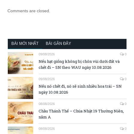
Comments are closed.
BÀI MỚI NHẤT
BÀI GẦN ĐÂY
09/08/2026
0
Nếu hạt giống không bị chôn vùi dưới đất và
chết đi – SN theo WAU ngày 10.08.2026
09/08/2026
0
Nếu nó chết đi, nó sẽ sinh nhiều hoa trái – SN
ngày 10.08.2026
08/08/2026
0
Chầu Thánh Thể – Chúa Nhật 19 Thường Niên,
năm A
08/08/2026
0