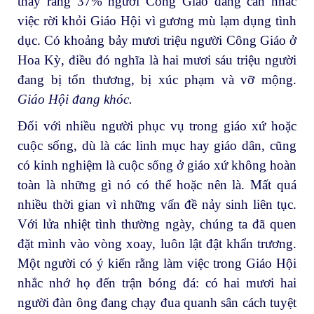
thấy rằng 37% người Công Giáo đang cân nhắc
việc rời khỏi Giáo Hội vì gương mù lạm dụng tình
dục. Có khoảng bảy mươi triệu người Công Giáo ở
Hoa Kỳ, điều đó nghĩa là hai mươi sáu triệu người
đang bị tổn thương, bị xúc phạm và vỡ mộng.
Giáo Hội đang khóc.
Đối với nhiều người phục vụ trong giáo xứ hoặc
cuộc sống, dù là các linh mục hay giáo dân, cũng
có kinh nghiệm là cuộc sống ở giáo xứ không hoàn
toàn là những gì nó có thể hoặc nên là. Mất quá
nhiều thời gian vì những vấn đề nảy sinh liên tục.
Với lửa nhiệt tình thường ngày, chúng ta đã quen
đặt mình vào vòng xoay, luôn lật đật khẩn trương.
Một người có ý kiến rằng làm việc trong Giáo Hội
nhắc nhớ họ đến trận bóng đá: có hai mươi hai
người đàn ông đang chạy đua quanh sân cách tuyệt