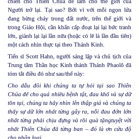
chiến cho Thiên Chúa để làm cho thế giới của
Người trở lại. Tại sao? Bởi vì với mỗi ngọn lửa
đang bừng cháy trong đất nước, trên thế giới và
trong Giáo Hội, cần khẩn cấp đoạt lại lại bức tranh
lớn, giành lại lại lần nữa (hoặc có lẽ là lần đầu tiên)
một cách nhìn thực tại theo Thánh Kinh.
Tiến sĩ Scott Hahn, người sáng lập và chủ tịch của
Trung tâm Thần học Kinh thánh Thánh Phaolô đã
tóm tắt điều đó như sau/thế này:
Cho dẫu đôi khi chúng ta tự hỏi tại sao Thiên
Chúa để cho quá nhiều bệnh tật, đau khổ và sự dữ
tồn tại, chúng ta hãy nhìn lên thập giá và chúng ta
thấy sự dữ lớn nhất từng gây ra, nỗi đau đớn lớn
nhất từng phải chịu đựng và rồi quà tặngtuyệt vời
nhất Thiên Chúa đã từng ban – đó là ơn cứu độ
cho nhân loại.