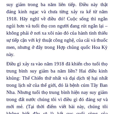
suy giảm trong ba năm liên tiếp. Điều này thật
đáng kinh ngạc và chưa từng xảy ra kể từ năm
1918. Hãy nghĩ về điều đó! Cuộc sống thì ngắn
ngủi hơn và tuổi thọ con người đang rút ngắn lại –
không phải ở nơi xa xôi nào đó của hành tinh thiếu
sự tiếp cận với kỹ thuật công nghệ, của cải và thuốc
men, nhưng ở đây trong Hợp chủng quốc Hoa Kỳ
này.
Điều gì xảy ra vào năm 1918 đã khiến cho tuổi thọ
trung bình suy giảm ba năm liền? Hai điều kinh
khủng: Thế Chiến thứ nhất và đại dịch tệ hại nhất
trong lịch sử của thế giới, đó là bệnh cúm Tây Ban
Nha. Nhưng tuổi thọ trung bình hiện nay suy giảm
trong đất nước chúng tôi vì điều gì đó đáng sợ và
mới mẻ. (Tại thời điểm viết bài này, chúng tôi
không biết đâu sẽ là kết cục cuối cùng của