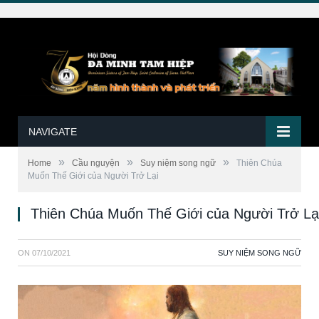
NAVIGATE
»
»
»
Home
Cầu nguyện
Suy niệm song ngữ
Thiên Chúa
Muốn Thế Giới của Người Trở Lại
Thiên Chúa Muốn Thế Giới của Người Trở Lạ
ON
07/10/2021
SUY NIỆM SONG NGỮ