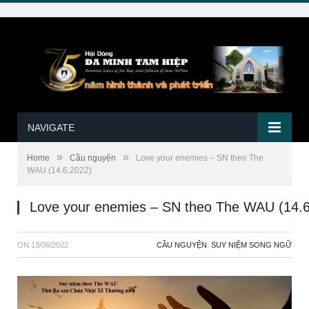
NAVIGATE
»
»
Home
Cầu nguyện
Love your enemies – SN theo The
WAU (14.6.2022)
Love your enemies – SN theo The WAU (14.6
ON
13/06/2022
CẦU NGUYỆN
,
SUY NIỆM SONG NGỮ