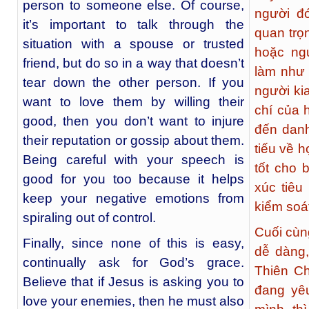
person to someone else. Of course,
người đó
it’s important to talk through the
quan trọ
situation with a spouse or trusted
hoặc ng
friend, but do so in a way that doesn’t
làm như 
tear down the other person. If you
người ki
want to love them by willing their
chí của 
good, then you don’t want to injure
đến danh
their reputation or gossip about them.
tiếu về h
Being careful with your speech is
tốt cho 
good for you too because it helps
xúc tiêu
keep your negative emotions from
kiểm soá
spiraling out of control.
Cuối cùng
Finally, since none of this is easy,
dễ dàng,
continually ask for God’s grace.
Thiên Ch
Believe that if Jesus is asking you to
đang yê
love your enemies, then he must also