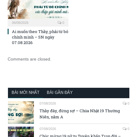
06/08/2026
0
Ai muốn theo Thầy, phải từ bỏ
chính mình – SN ngày
07.08.2026
Comments are closed.
BÀI MỚI NHẤT
BÀI GẦN ĐÂY
07/08/2026
0
Thầy đây, đừng sợ! – Chúa Nhật 19 Thường
Niên, năm A
07/08/2026
0
Chúc mừng 19 nữ tu Tuyên khấn Trọn đời –