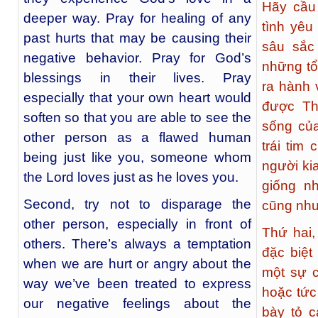
Hãy cầu
deeper way. Pray for healing of any
tình yêu
past hurts that may be causing their
sâu sắc
negative behavior. Pray for God’s
những tổ
blessings in their lives. Pray
ra hành 
especially that your own heart would
được Th
soften so that you are able to see the
sống của
other person as a flawed human
trái tim
being just like you, someone whom
người ki
the Lord loves just as he loves you.
giống n
Second, try not to disparage the
cũng như
other person, especially in front of
Thứ hai,
others. There’s always a temptation
đặc biệt
when we are hurt or angry about the
một sự c
way we’ve been treated to express
hoặc tức
our negative feelings about the
bày tỏ c