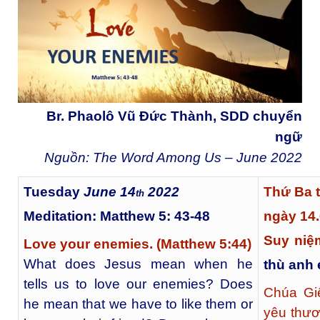
Br. Phaolô Vũ Đức Thành, SDD chuyển
ngữ
Nguồn: The Word Among Us – June
2022
Tuesday
June 14
2022
Thứ Ba 
th
Meditation: Matthew 5: 43-48
ngày 14.
Suy niệm
Love your enemies. (Matthew 5:44)
What does Jesus mean when he
thù anh 
tells us to love our enemies? Does
Chúa Giê
he mean that we have to like them or
yêu thươ