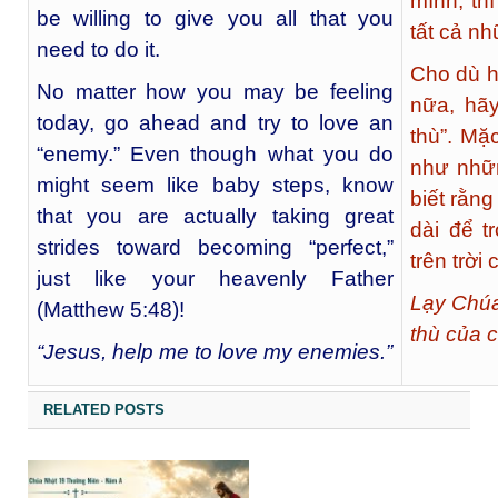
mình, th
be willing to give you all that you
tất cả nh
need to do it.
Cho dù h
No matter how you may be feeling
nữa, hãy
today, go ahead and try to love an
thù”. Mặ
“enemy.” Even though what you do
như nhữn
might seem like baby steps, know
biết rằn
that you are actually taking great
dài để t
strides toward becoming “perfect,”
trên trời
just like your heavenly Father
Lạy Chúa
(Matthew 5:48)!
thù của 
“Jesus, help me to love my enemies.”
RELATED POSTS