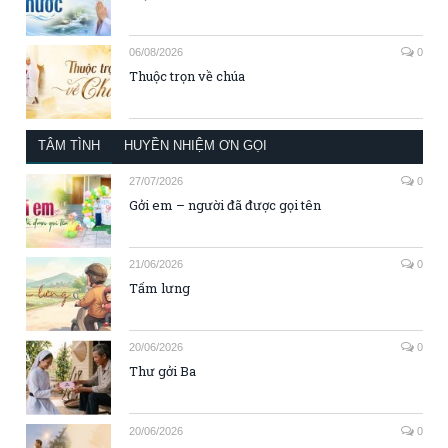
06/08/2026
0
Thuộc trọn về chúa
TÂM TÌNH
HUYỀN NHIỆM ƠN GỌI
27/07/2026
0
Gởi em – người đã được gọi tên
21/06/2026
0
Tấm lưng
20/06/2026
0
Thư gởi Ba
20/06/2026
0