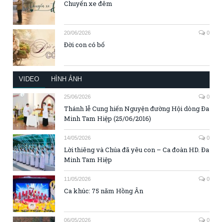
Chuyến xe đêm
20/06/2026
0
Đời con có bố
VIDEO
HÌNH ẢNH
25/06/2026
0
Thánh lễ Cung hiến Nguyện đường Hội dòng Đa
Minh Tam Hiệp (25/06/2016)
14/05/2026
0
Lời thiêng và Chúa đã yêu con – Ca đoàn HD. Đa
Minh Tam Hiệp
11/05/2026
0
Ca khúc: 75 năm Hồng Ân
06/05/2026
0