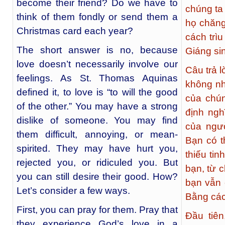
become their friend? Do we have to
chúng ta 
think of them fondly or send them a
họ chăng
Christmas card each year?
cách trì
The short answer is no, because
Giáng si
love doesn’t necessarily involve our
Câu trả l
feelings. As St. Thomas Aquinas
không nh
defined it, to love is “to will the good
của chú
of the other.” You may have a strong
định ngh
dislike of someone. You may find
của ngườ
them difficult, annoying, or mean-
Bạn có t
spirited. They may have hurt you,
thiếu tin
rejected you, or ridiculed you. But
bạn, từ 
you can still desire their good. How?
bạn vẫn 
Let’s consider a few ways.
Bằng các
First, you can pray for them. Pray that
Đầu tiên
they experience God’s love in a