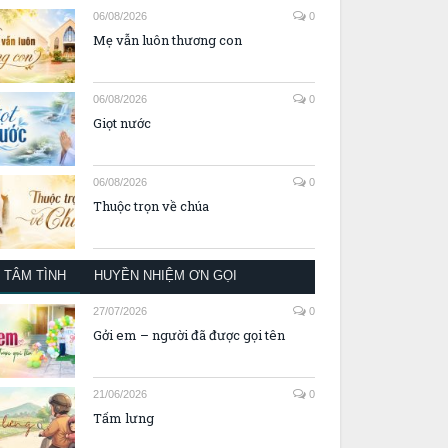
06/08/2026
0
Mẹ vẫn luôn thương con
06/08/2026
0
Giọt nước
06/08/2026
0
Thuộc trọn về chúa
TÂM TÌNH
HUYỀN NHIỆM ƠN GỌI
27/07/2026
0
Gởi em – người đã được gọi tên
21/06/2026
0