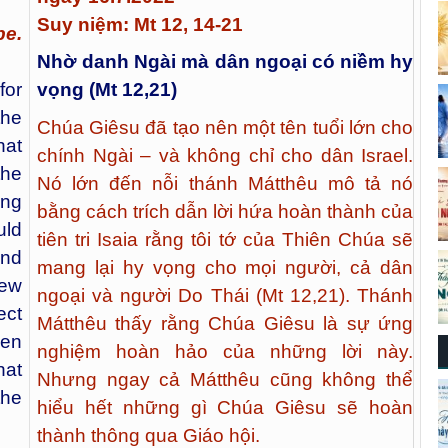
Thứ Bảy tuần XV Thường Niên
ngày 16.7.2022
Suy niệm: Mt 12, 14-21
pe.
Nhờ danh Ngài mà dân ngoại có niềm hy
or
vọng (Mt 12,21)
the
Chúa Giêsu đã tạo nên một tên tuổi lớn cho
hat
chính Ngài – và không chỉ cho dân Israel.
the
Nó lớn đến nỗi thánh Mátthêu mô tả nó
ng
bằng cách trích dẫn lời hứa hoàn thành của
uld
tiên tri Isaia rằng tôi tớ của Thiên Chúa sẽ
and
mang lại hy vọng cho mọi người, cả dân
hew
ngoại và người Do Thái (Mt 12,21). Thánh
ect
Mátthêu thấy rằng Chúa Giêsu là sự ứng
ven
nghiệm hoàn hảo của những lời này.
hat
Nhưng ngay cả Mátthêu cũng không thể
the