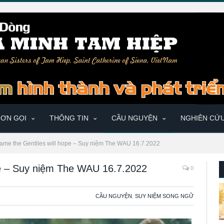
ƠN GỌI
THÔNG TIN
CẦU NGUYỆN
NGHIÊN CỨ
name the Gentiles will hope – Suy niệm The WAU 16.7.2022
ope – Suy niệm The WAU 16.7.2022
0
CẦU NGUYỆN
,
SUY NIỆM SONG NGỮ