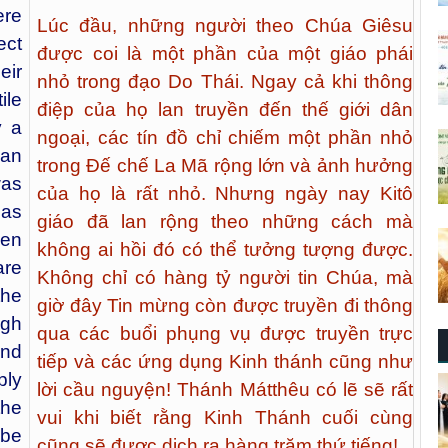
hiểu hết những gì Chúa Giêsu sẽ hoàn
thành thông qua Giáo hội.
ere
Lúc đầu, những người theo Chúa Giêsu
ect
được coi là một phần của một giáo phái
ir
nhỏ trong đạo Do Thái. Ngay cả khi thông
ile
điệp của họ lan truyền đến thế giới dân
y a
ngoại, các tín đồ chỉ chiếm một phần nhỏ
man
trong Đế chế La Mã rộng lớn và ảnh hưởng
was
của họ là rất nhỏ. Nhưng ngày nay Kitô
has
giáo đã lan rộng theo những cách mà
hen
không ai hồi đó có thể tưởng tượng được.
are
Không chỉ có hàng tỷ người tin Chúa, mà
the
giờ đây Tin mừng còn được truyền đi thông
ugh
qua các buổi phụng vụ được truyền trực
and
tiếp và các ứng dụng Kinh thánh cũng như
bly
lời cầu nguyện! Thánh Mátthêu có lẽ sẽ rất