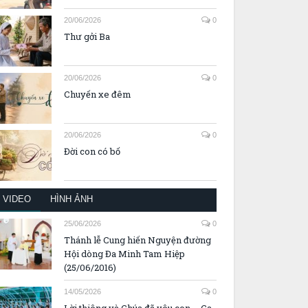
Tấm lưng
20/06/2026
0
Thư gởi Ba
20/06/2026
0
Chuyến xe đêm
20/06/2026
0
Đời con có bố
VIDEO
HÌNH ẢNH
25/06/2026
0
Thánh lễ Cung hiến Nguyện đường
Hội dòng Đa Minh Tam Hiệp
(25/06/2016)