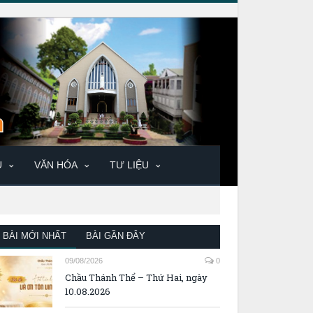
U
VĂN HÓA
TƯ LIỆU
BÀI MỚI NHẤT
BÀI GẦN ĐÂY
09/08/2026
0
Chầu Thánh Thể – Thứ Hai, ngày