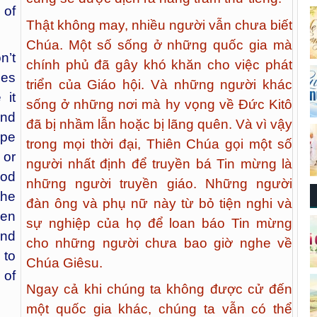
the
vui khi biết rằng Kinh Thánh cuối cùng
 be
cũng sẽ được dịch ra hàng trăm thứ tiếng!
of
Thật không may, nhiều người vẫn chưa biết
Chúa. Một số sống ở những quốc gia mà
n’t
chính phủ đã gây khó khăn cho việc phát
ies
triển của Giáo hội. Và những người khác
 it
sống ở những nơi mà hy vọng về Đức Kitô
And
đã bị nhầm lẫn hoặc bị lãng quên. Và vì vậy
ope
trong mọi thời đại, Thiên Chúa gọi một số
 or
người nhất định để truyền bá Tin mừng là
God
những người truyền giáo. Những người
the
đàn ông và phụ nữ này từ bỏ tiện nghi và
men
sự nghiệp của họ để loan báo Tin mừng
and
cho những người chưa bao giờ nghe về
 to
Chúa Giêsu.
 of