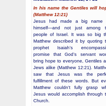
Saturday
Julye 16
2022
th
Meditation: Matthew 12, 14-21
In his name the Gentiles will ho
(Matthew 12:21)
Jesus had made a big name f
himself—and not just among 
people of Israel. It was so big t
Matthew described it by quoting 
prophet Isaiah’s encompassi
promise that God’s servant wo
bring hope to everyone, Gentiles 
Jews alike (Matthew 12:21). Matt
saw that Jesus was the perf
fulfillment of these words. But e
Matthew couldn’t fully grasp w
Jesus would accomplish through 