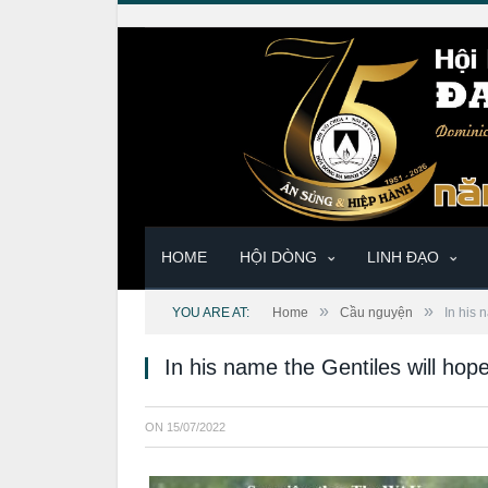
HOME
HỘI DÒNG
LINH ĐẠO
»
»
YOU ARE AT:
Home
Cầu nguyện
In his 
In his name the Gentiles will h
ON
15/07/2022