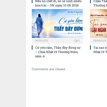
09/08/2026
0
08/08/2026
Nếu nó chết đi, nó sẽ sinh nhiều
Chầu Thá
hoa trái – SN ngày 10.08.2026
Thường 
08/08/2026
0
08/08/2026
Cứ yên tâm, Thầy đây đừng sợ
Tại sao a
– Chúa Nhật 19 Thường Niên,
Nhật 19 
năm A
Comments are closed.