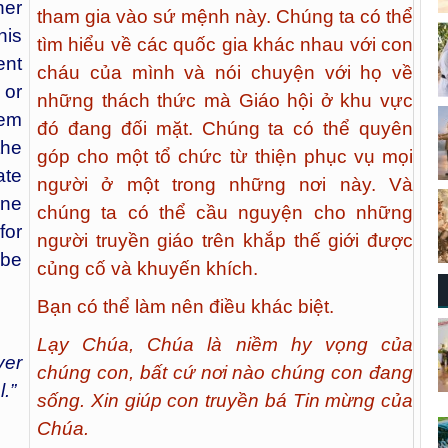
Ngay cả khi chúng ta không được cử đến
một quốc gia khác, chúng ta vẫn có thể
her
tham gia vào sứ mệnh này. Chúng ta có thể
his
tìm hiểu về các quốc gia khác nhau với con
ent
cháu của mình và nói chuyện với họ về
 or
những thách thức mà Giáo hội ở khu vực
hem
đó đang đối mặt. Chúng ta có thể quyên
the
góp cho một tổ chức từ thiện phục vụ mọi
ate
người ở một trong những nơi này. Và
one
chúng ta có thể cầu nguyện cho những
for
người truyền giáo trên khắp thế giới được
 be
củng cố và khuyến khích.
Bạn có thể làm nên điều khác biệt.
Lạy Chúa, Chúa là niềm hy vọng của
ver
chúng con, bất cứ nơi nào chúng con đang
.”
sống. Xin giúp con truyền bá Tin mừng của