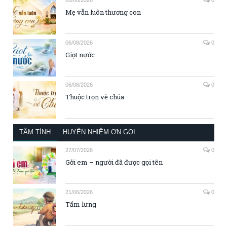
06/08/2026
0
Mẹ vẫn luôn thương con
06/08/2026
0
Giọt nước
06/08/2026
0
Thuộc trọn về chúa
TÂM TÌNH
HUYỀN NHIỆM ƠN GỌI
27/07/2026
0
Gởi em – người đã được gọi tên
21/06/2026
0
Tấm lưng