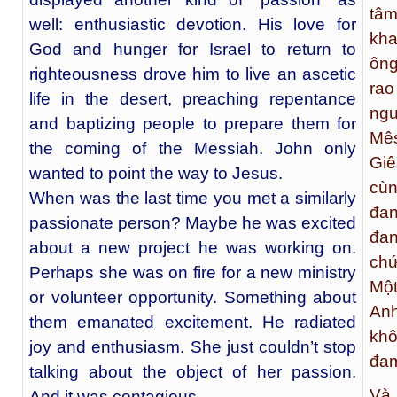
tâm
well: enthusiastic devotion. His love for
kha
God and hunger for Israel to return to
ông
righteousness drove him to live an ascetic
rao
life in the desert, preaching repentance
ngư
and baptizing people to prepare them for
Mê
the coming of the Messiah. John only
Giê
wanted to point the way to Jesus.
cùn
When was the last time you met a similarly
đan
passionate person? Maybe he was excited
đan
about a new project he was working on.
chứ
Perhaps she was on fire for a new ministry
Một
or volunteer opportunity. Something about
Anh
them emanated excitement. He radiated
kh
joy and enthusiasm. She just couldn’t stop
đam
talking about the object of her passion.
Và 
And it was contagious.