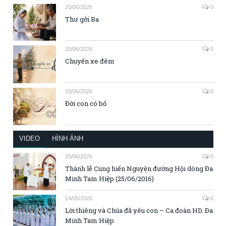
20/06/2026
0
Thư gởi Ba
20/06/2026
0
Chuyến xe đêm
20/06/2026
0
Đời con có bố
VIDEO
HÌNH ẢNH
25/06/2026
0
Thánh lễ Cung hiến Nguyện đường Hội dòng Đa
Minh Tam Hiệp (25/06/2016)
14/05/2026
0
Lời thiêng và Chúa đã yêu con – Ca đoàn HD. Đa
Minh Tam Hiệp