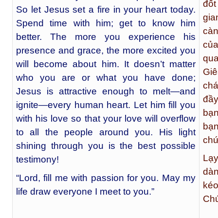
đốt
So let Jesus set a fire in your heart today.
gia
Spend time with him; get to know him
càn
better. The more you experience his
của
presence and grace, the more excited you
qua
will become about him. It doesn’t matter
Giê
who you are or what you have done;
chá
Jesus is attractive enough to melt—and
đầy
ignite—every human heart. Let him fill you
bạn
with his love so that your love will overflow
bạn
to all the people around you. His light
chứ
shining through you is the best possible
Lạy
testimony!
dàn
“Lord, fill me with passion for you. May my
kéo
life draw everyone I meet to you.”
Ch