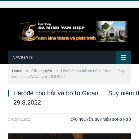
NAVIGATE
»
»
Home
Cầu nguyện
Hêrôđê cho bắt và bỏ tù Gioan … Suy
niệm theo WAU ngày 29.8.2022
Hêrôđê cho bắt và bỏ tù Gioan … Suy niệm
29.8.2022
ON
28/08/2022
CẦU NGUYỆN
,
SUY NIỆM SONG NGỮ