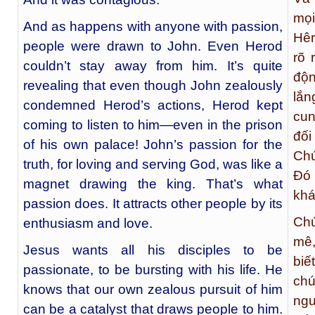
mọi
And as happens with anyone with passion,
Hêr
people were drawn to John. Even Herod
rõ 
couldn’t stay away from him. It’s quite
độn
revealing that even though John zealously
lắn
condemned Herod’s actions, Herod kept
cun
coming to listen to him—even in the prison
đối
of his own palace! John’s passion for the
Chú
truth, for loving and serving God, was like a
Đó 
magnet drawing the king. That’s what
khá
passion does. It attracts other people by its
Chú
enthusiasm and love.
mê,
Jesus wants all his disciples to be
biế
passionate, to be bursting with his life. He
chú
knows that our own zealous pursuit of him
ngư
can be a catalyst that draws people to him.