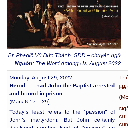
Br. Phaolô Vũ Đức Thành, SDD – chuyển ngữ
Nguồn:
The Word Among Us, August 2022
Monday, August 29, 2022
Thứ
Herod . . . had John the Baptist arrested
Hêr
and bound in prison.
(Mc
(Mark 6:17 – 29)
Ngà
Today’s feast refers to the “passion” of
sự 
John’s martyrdom. But John certainly
cũn
displayed another kind of “passion” as