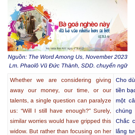
Nguồn: The Word Among Us, November 2023
Lm. Phaolô Vũ Đức Thành, SDD. chuyển ngữ
Whether we are considering giving
Cho dù
away our money, our time, or our
tiền bạ
talents, a single question can paralyze
một câ
us: “Will I still have enough?” Surely,
chúng 
similar worries would have gripped this
Chắc c
widow. But rather than focusing on her
lắng tư