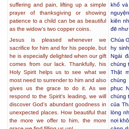
suffering and pain, lifting up a simple
khổ và
prayer of thanksgiving or showing
nguyện
patience to a child can be as beautiful
kiên n
as the widow’s two copper coins.
đẽ như
Jesus is pleased whenever we
Chúa Gi
sacrifice for him and for his people, but
hy sin
he is especially delighted when our gift
Ngài đ
comes from our lack. Thankfully, his
chúng t
Holy Spirit helps us to see what we
Thật 
most need to surrender to him and also
chúng 
gives us the grace to do it. As we
phục N
respond to the Spirit’s leading, we will
chúng t
discover God’s abundant goodness in
của Th
unexpected places. How beautiful that
lòng n
the more we offer to him, the more
nơi khô
grace we find filling us up!
càng d