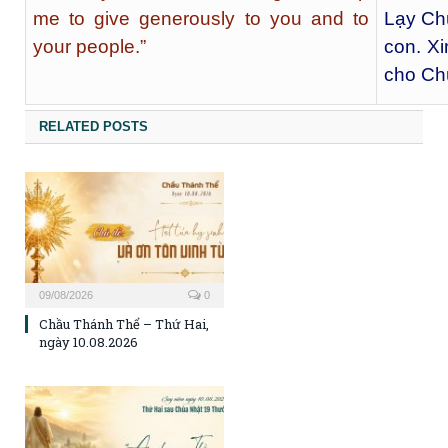
me to give generously to you and to
Lạy Ch
your people.”
con. Xi
cho Ch
RELATED POSTS
09/08/2026
0
Chầu Thánh Thể – Thứ Hai,
ngày 10.08.2026