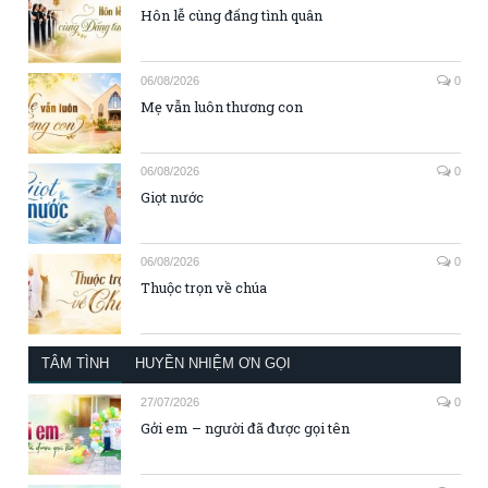
Hôn lễ cùng đấng tình quân
06/08/2026
0
Mẹ vẫn luôn thương con
06/08/2026
0
Giọt nước
06/08/2026
0
Thuộc trọn về chúa
TÂM TÌNH
HUYỀN NHIỆM ƠN GỌI
27/07/2026
0
Gởi em – người đã được gọi tên