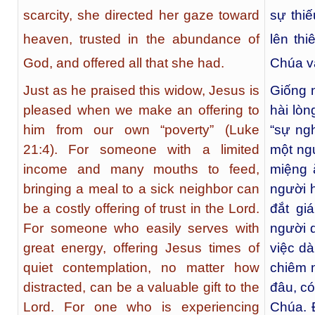
scarcity, she directed her gaze toward
sự thi
heaven, trusted in the abundance of
lên thi
God, and offered all that she had.
Chúa và
Just as he praised this widow, Jesus is
Giống 
pleased when we make an offering to
hài lòn
him from our own “poverty” (Luke
“sự ngh
21:4). For someone with a limited
một ng
income and many mouths to feed,
miệng 
bringing a meal to a sick neighbor can
người h
be a costly offering of trust in the Lord.
đắt gi
For someone who easily serves with
người d
great energy, offering Jesus times of
việc d
quiet contemplation, no matter how
chiêm n
distracted, can be a valuable gift to the
đâu, có
Lord. For one who is experiencing
Chúa. 