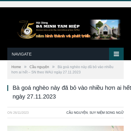
NAVIGATE
»
»
Home
Cầu nguyện
Bà goá nghèo này đã bỏ vào nhiều
hơn ai hết – SN theo WAU ngày 27.11.2023
Bà goá nghèo này đã bỏ vào nhiều hơn ai h
ngày 27.11.2023
ON
26/11/2023
CẦU NGUYỆN
,
SUY NIỆM SONG NGỮ