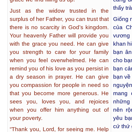
thấy tr
Just as the widow trusted in the
surplus of her Father, you can trust that
Giống n
there is no scarcity in God’s kingdom.
của Ch
Your heavenly Father will provide you
vương 
with the grace you need. He can give
khan hi
you strength to care for your family
bạn ân
when you feel overwhelmed. He can
cho bạ
remind you of his love as you persist in
bạn cảm
a dry season in prayer. He can give
bạn về 
you compassion for people in need so
nguyện
that you become more generous. He
mang đ
sees you, loves you, and rejoices
những 
when you offer him anything out of
nên rộ
your poverty.
yêu bạ
cứ thứ 
“Thank you, Lord, for seeing me. Help