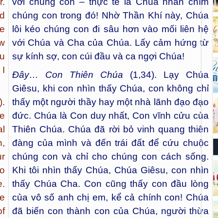
r.
với chúng con – thực tế là Chúa nhấn chìm
nd
chúng con trong đó! Nhờ Thần Khí này, Chúa
se
lôi kéo chúng con đi sâu hơn vào mối liên hệ
aw
với Chúa và Cha của Chúa. Lấy cảm hứng từ
ou
sự kính sợ, con cúi đầu và ca ngợi Chúa!
 I
Đây… Con Thiên Chúa
(1,34). Lạy Chúa
Giêsu, khi con nhìn thấy Chúa, con không chỉ
).
thấy một người thầy hay một nhà lãnh đạo đạo
ee
đức. Chúa là Con duy nhất, Con vĩnh cửu của
al
Thiên Chúa. Chúa đã rời bỏ vinh quang thiên
n,
đàng của mình và đến trái đất để cứu chuộc
ur
chúng con và chỉ cho chúng con cách sống.
to
Khi tôi nhìn thấy Chúa, Chúa Giêsu, con nhìn
e.
thấy Chúa Cha. Con cũng thấy con đầu lòng
he
của vô số anh chị em, kể cả chính con! Chúa
of
đã biến con thành con của Chúa, người thừa