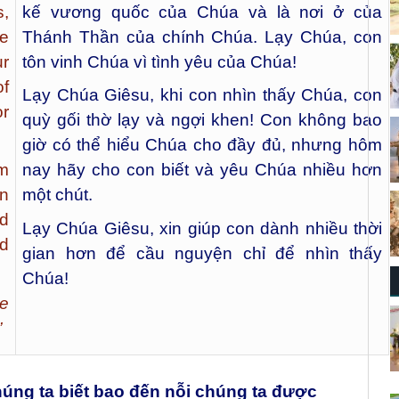
s,
kế vương quốc của Chúa và là nơi ở của
me
Thánh Thần của chính Chúa. Lạy Chúa, con
r
tôn vinh Chúa vì tình yêu của Chúa!
of
Lạy Chúa Giêsu, khi con nhìn thấy Chúa, con
or
quỳ gối thờ lạy và ngợi khen! Con không bao
giờ có thể hiểu Chúa cho đầy đủ, nhưng hôm
m
nay hãy cho con biết và yêu Chúa nhiều hơn
on
một chút.
nd
Lạy Chúa Giêsu, xin giúp con dành nhiều thời
nd
gian hơn để cầu nguyện chỉ để nhìn thấy
Chúa!
re
”
ng ta biết bao đến nỗi chúng ta được