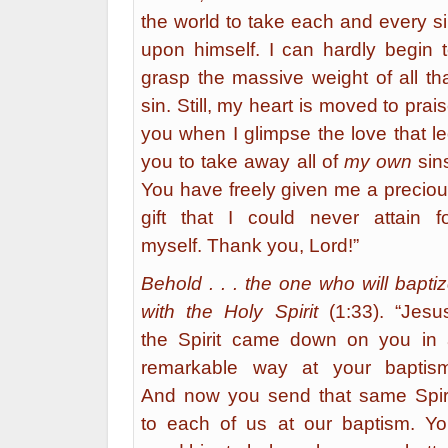
the world to take each and every s
upon himself. I can hardly begin 
grasp the massive weight of all th
sin. Still, my heart is moved to prai
you when I glimpse the love that l
you to take away all of
my own
sin
You have freely given me a precio
gift that I could never attain f
myself. Thank you, Lord!”
Behold . . . the one who will bapti
with the Holy Spirit
(1:33). “Jesu
the Spirit came down on you in
remarkable way at your baptism
And now you send that same Spir
to each of us at our baptism. Y