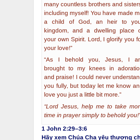
many countless brothers and sister
including myself! You have made 
a child of God, an heir to you
kingdom, and a dwelling place 
your own Spirit. Lord, I glorify you f
your love!”
“As I behold you, Jesus, I a
brought to my knees in adorati
and praise! I could never understa
you fully, but today let me know a
love you just a little bit more.”
“Lord Jesus, help me to take mo
time in prayer simply to behold you!
1 John 2:29–3:6
Hãy xem Chúa Cha yêu thương chú