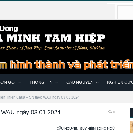
ƠN GỌI
THÔNG TIN
CẦU NGUYỆN
NGHIÊN CỨ
iên Thiên Chúa – SN theo WAU ngày 03.01.2024
o WAU ngày 03.01.2024
0
CẦU NGUYỆN
,
SUY NIỆM SONG NGỮ