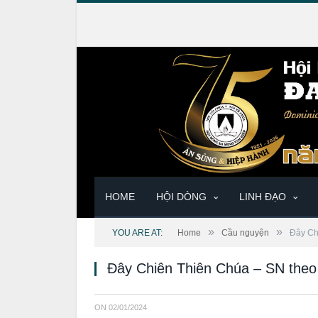
HOME
HỘI DÒNG
LINH ĐẠO
»
»
YOU ARE AT:
Home
Cầu nguyện
Đây Ch
Đây Chiên Thiên Chúa – SN the
ON
02/01/2024