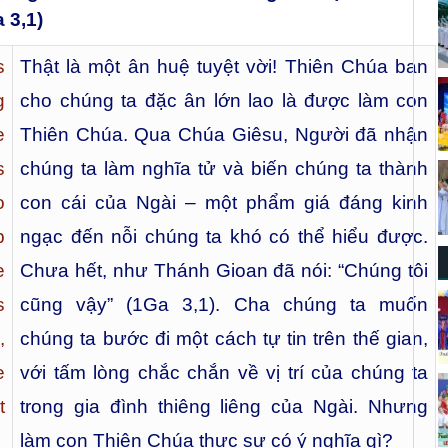
 3,1)
s
Thật là một ân huệ tuyệt vời! Thiên Chúa ban
g
cho chúng ta đặc ân lớn lao là được làm con
e
Thiên Chúa. Qua Chúa Giêsu, Người đã nhận
s
chúng ta làm nghĩa tử và biến chúng ta thành
o
con cái của Ngài – một phẩm giá đáng kinh
p
ngạc đến nỗi chúng ta khó có thể hiểu được.
e
Chưa hết, như Thánh Gioan đã nói: “Chúng tôi
s
cũng vậy” (1Ga 3,1). Cha chúng ta muốn
,
chúng ta bước đi một cách tự tin trên thế gian,
e
với tấm lòng chắc chắn về vị trí của chúng ta
t
trong gia đình thiêng liêng của Ngài. Nhưng
làm con Thiên Chúa thực sự có ý nghĩa gì?