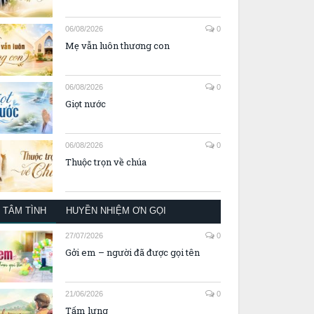
06/08/2026
0
Mẹ vẫn luôn thương con
06/08/2026
0
Giọt nước
06/08/2026
0
Thuộc trọn về chúa
TÂM TÌNH
HUYỀN NHIỆM ƠN GỌI
27/07/2026
0
Gởi em – người đã được gọi tên
21/06/2026
0
Tấm lưng