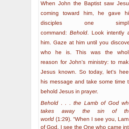
When John the Baptist saw Jesu
coming toward him, he gave hi
disciples one simpl
command:
Behold
. Look intently 
him. Gaze at him until you discov
who he is. This was the whol
reason for John’s ministry: to ma
Jesus known. So today, let’s he
his message and take some time 
behold Jesus in prayer.
Behold . . . the Lamb of God w
takes away the sin of th
world
(1:29). “When I see you, La
of God, I see the One who came in