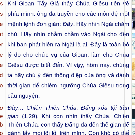
s
Khi Gioan Tẩy Giả thấy Chúa Giêsu tiến về
s
phía mình, ông đã truyền cho các môn đệ một
e
mệnh lệnh đơn giản:
Đây
. Hãy nhìn Ngài chăm
at
chú. Hãy nhìn chằm chằm vào Ngài cho đến
er
khi bạn phát hiện ra Ngài là ai. Đây là toàn bộ
e
lý do cho chức vụ của Gioan: làm cho Chúa
ke
Giêsu được biết đến. Vì vậy, hôm nay, chúng
ed
ta hãy chú ý đến thông điệp của ông và dành
to
thời gian để chiêm ngưỡng Chúa Giêsu trong
cầu nguyện.
ho
Đây…
Chiên Thiên Chúa, Đấng xóa tội trần
e
gian
(1,29). Khi con nhìn thấy Chúa, Chiên
mb
Thiên Chúa, con thấy Đấng đã đến thế gian để
to
gánh lấy mọi tội lỗi trên mình. Con khó có thể