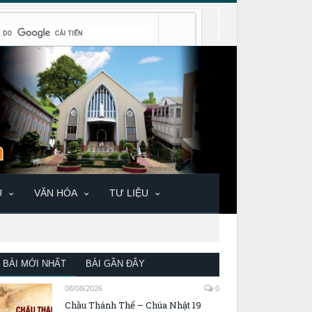
U
VĂN HÓA
TƯ LIỆU
BÀI MỚI NHẤT
BÀI GẦN ĐÂY
08/08/2026
0
Chầu Thánh Thể – Chúa Nhật 19