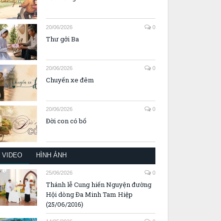
20/06/2026
0
Thư gởi Ba
20/06/2026
0
Chuyến xe đêm
20/06/2026
0
Đời con có bố
VIDEO
HÌNH ẢNH
25/06/2026
0
Thánh lễ Cung hiến Nguyện đường
Hội dòng Đa Minh Tam Hiệp
(25/06/2016)