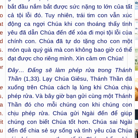
in
bắt đầu nắm bắt được sức nặng to lớn của tất
to
cả tội lỗi đó. Tuy nhiên, trái tim con vẫn xúc
at
động ca ngợi Chúa khi con thoáng thấy tình
se
yêu đã dẫn Chúa đến để xóa đi mọi tội lỗi của
ed
chính con. Chúa đã tự do tặng cho con một
s.
món quà quý giá mà con không bao giờ có thể
us
đạt được cho riêng mình. Xin cảm ơn Chúa!
or
Đây… Đấng sẽ làm phép rửa trong Thánh
Thần
(1,33). Lạy Chúa Giêsu, Thánh Thần đã
ze
xuống trên Chúa cách lạ lùng khi Chúa chịu
s,
phép rửa. Và bây giờ bạn gửi cùng một Thánh
 a
Thần đó cho mỗi chúng con khi chúng con
.
chịu phép rửa. Chúa gửi Ngài đến để giúp
it
chúng con biết Chúa tốt hơn. Chúa sai Ngài
ou
đến để chia sẻ sự sống và tình yêu của Chúa