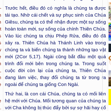
-
Trước hết, điều đó có nghĩa là chúng ta được
h
tái tạo. Nhờ cái chết và sự phục sinh của Chúa
n
Giêsu, chúng ta có thể nhận được một sự sống
t
hoàn toàn mới, sự sống của chính Thiên Chúa.
s
Vào lúc chúng ta chịu Phép Rửa, điều đó đã
s
xảy ra. Thiên Chúa hà Thánh Linh vào trong
w
chúng ta và biến chúng ta thành những tạo vật
e
mới (2Cor 5,17). Ngài cũng bắt đầu một quá
n
trình đổi mới bên trong chúng ta. Trong suốt
,
cuộc đời còn lại của chúng ta, Thiên Chúa
m
đang làm việc, thay đổi chúng ta từ trong ra
e
ngoài để chúng ta giống Con Ngài.
Thứ hai, là con cái Chúa, chúng ta có mối liên
e
hệ mới với Chúa. Mối tương quan của chúng ta
.
với Cha không bị thúc đẩy bởi sự sợ hãi hay cố