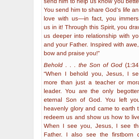
send him to help us know you bette
You send him to share God’s life a
love with us—in fact, you immer
us in it! Through this Spirit, you dr
us deeper into relationship with y
and your Father. Inspired with awe,
bow and praise you!”
Behold . . . the Son of God
(1:34
“When I behold you, Jesus, I s
more than just a teacher or mor
leader. You are the only begotte
eternal Son of God. You left yo
heavenly glory and came to earth 
redeem us and show us how to liv
When I see you, Jesus, I see t
Father. I also see the firstborn 