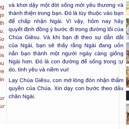
và khơi dậy một đời sống mới yêu thương và
ng
thánh thiện trong bạn. Đó là tùy thuộc vào bạn
gs
để chấp nhận Ngài. Vì vậy, hôm nay hãy
th
quyết định đồng ý bước đi trong đường lối của
u.
Chúa Giêsu. Và khi bạn đi theo sự dẫn dắt
So
của Ngài, bạn sẽ thấy rằng Ngài đang uốn
in
nắn bạn thành một người ngày càng giống
is
Ngài hơn. Đó là con đường để sống trong tự
ou
do, tình yêu và niềm vui!
re
in
Lạy Chúa Giêsu, con mở lòng đón nhận thẩm
quyền của Chúa. Xin dạy con bước theo dấu
chân Ngài.
ur
ur