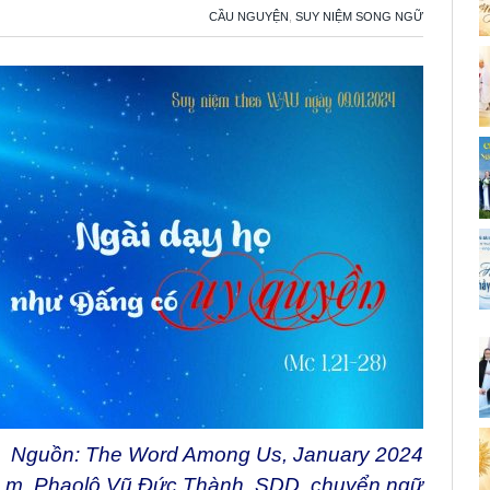
CẦU NGUYỆN
,
SUY NIỆM SONG NGỮ
Nguồn: The Word Among Us, January 2024
Lm. Phaolô Vũ Đức Thành, SDD. chuyển ngữ