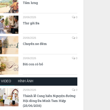
Tấm lưng
20/06/2026
0
Thư gởi Ba
20/06/2026
0
Chuyến xe đêm
20/06/2026
0
Đời con có bố
VIDEO
HÌNH ẢNH
25/06/2026
0
Thánh lễ Cung hiến Nguyện đường
Hội dòng Đa Minh Tam Hiệp
(25/06/2016)