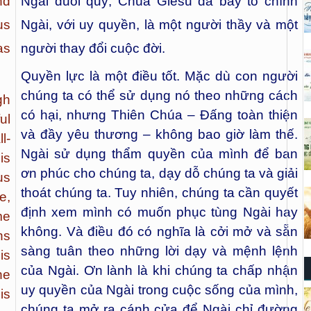
nd
Ngài đuổi quỷ, Chúa Giêsu đã bày tỏ chính
us
Ngài, với uy quyền, là một người thầy và một
as
người thay đổi cuộc đời.
Quyền lực là một điều tốt. Mặc dù con người
chúng ta có thể sử dụng nó theo những cách
gh
có hại, nhưng Thiên Chúa – Đấng toàn thiện
ul
và đầy yêu thương – không bao giờ làm thế.
l-
Ngài sử dụng thẩm quyền của mình để ban
is
ơn phúc cho chúng ta, dạy dỗ chúng ta và giải
us
thoát chúng ta. Tuy nhiên, chúng ta cần quyết
e,
định xem mình có muốn phục tùng Ngài hay
me
không. Và điều đó có nghĩa là cởi mở và sẵn
ns
sàng tuân theo những lời dạy và mệnh lệnh
is
của Ngài. Ơn lành là khi chúng ta chấp nhận
he
uy quyền của Ngài trong cuộc sống của mình,
is
chúng ta mở ra cánh cửa để Ngài chỉ đường