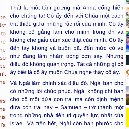
Thật là một tấm gương mà Anna cống hiến
cho chúng ta! Cô ấy đến với Chúa một cách
She
tha thiết, giữa những rắc rối của mình. Cô ấy
dst
không cố gắng làm cho mình trông ổn và
 to
không che giấu cảm xúc thật của mình. Cô ấy
he
đến tay không và buồn bã, đến mức có vẻ
She
như đang lảm nhảm trong cơn say. Nhưng
 so
điều đó không quan trọng. Tất cả những gì cô
be
ấy biết là cô ấy muốn Chúa nghe thấy cô ấy.
n’t
she
Và Ngài làm chính xác điều đó. Ngài ban cho
cô những lời chúc phúc. Ngài không chỉ ban
cho cô một đứa con trai mà còn định mệnh
ers
đứa con trai này – Samuen – trở thành một
 he
trong những nhà tiên tri quyền lực nhất của
his
Israel. Và trên hết, Ngài còn ban phước cho
’s