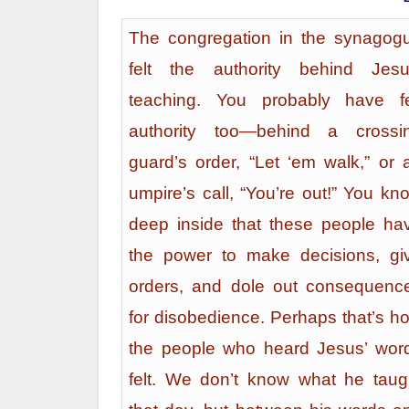
The congregation in the synagog
felt the authority behind Jesu
teaching. You probably have fe
authority too—behind a crossi
guard’s order, “Let ‘em walk,” or 
umpire’s call, “You’re out!” You kn
deep inside that these people ha
the power to make decisions, gi
orders, and dole out consequenc
for disobedience. Perhaps that’s h
the people who heard Jesus’ wor
felt. We don’t know what he taug