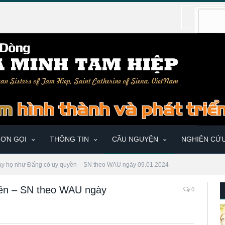
ƠN GỌI
THÔNG TIN
CẦU NGUYỆN
NGHIÊN CỨ
ạy họ như Đấng có uy quyền – SN theo WAU ngày 09.01.2024
yền – SN theo WAU ngày
0