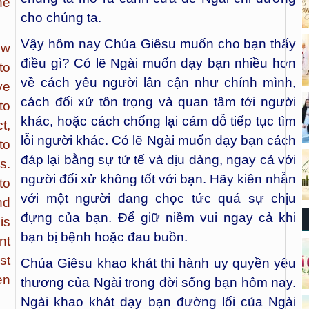
he
cho chúng ta.
Vậy hôm nay Chúa Giêsu muốn cho bạn thấy
ow
điều gì? Có lẽ Ngài muốn dạy bạn nhiều hơn
to
về cách yêu người lân cận như chính mình,
ve
cách đối xử tôn trọng và quan tâm tới người
to
khác, hoặc cách chống lại cám dỗ tiếp tục tìm
t,
lỗi người khác. Có lẽ Ngài muốn dạy bạn cách
to
đáp lại bằng sự tử tế và dịu dàng, ngay cả với
s.
người đối xử không tốt với bạn. Hãy kiên nhẫn
to
với một người đang chọc tức quá sự chịu
nd
đựng của bạn. Để giữ niềm vui ngay cả khi
is
bạn bị bệnh hoặc đau buồn.
nt
st
Chúa Giêsu khao khát thi hành uy quyền yêu
en
thương của Ngài trong đời sống bạn hôm nay.
Ngài khao khát dạy bạn đường lối của Ngài