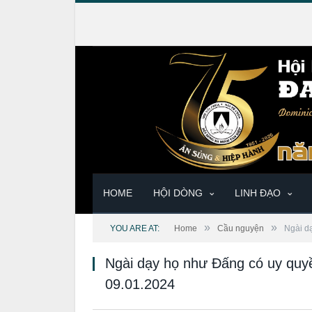
HOME
HỘI DÒNG
LINH ĐẠO
»
»
YOU ARE AT:
Home
Cầu nguyện
Ngài d
Ngài dạy họ như Đấng có uy qu
09.01.2024