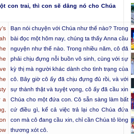
t con trai, thì con sẽ dâng nó cho Chúa
y’s
Bạn nói chuyện với Chúa như thế nào? Trong
ah
bài đọc một hôm nay, chúng ta thấy Anna cầu
the
nguyện như thế nào. Trong nhiều năm, cô đã
the
phải chịu đựng nỗi buồn vô sinh, cùng với sự
ve
kỳ thị mà người khác dành cho tình trạng của
she
cô. Bây giờ cô ấy đã chịu đựng đủ rồi, và với
ty
sự thành thật và tuyệt vọng, cô ấy đã cầu xin
r a
Chúa cho một đứa con. Cô sẵn sàng làm bất
ng,
cứ điều gì, kể cả việc trả lại cho Chúa đứa
son
con mà cô đang cầu xin, chỉ cần Chúa tỏ lòng
how
thương xót cô.