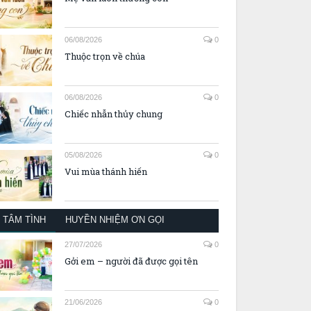
06/08/2026
0
Thuộc trọn về chúa
06/08/2026
0
Chiếc nhẫn thủy chung
05/08/2026
0
Vui mùa thánh hiến
TÂM TÌNH
HUYỀN NHIỆM ƠN GỌI
27/07/2026
0
Gởi em – người đã được gọi tên
21/06/2026
0