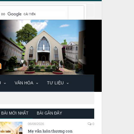
U
VĂN HÓA
TƯ LIỆU
BÀI MỚI NHẤT
BÀI GẦN ĐÂY
06/08/2026
0
Mẹ vẫn luôn thương con