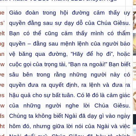
ue
Giáo đoàn trong hội đường cảm thấy uy
s’
quyền đằng sau sự dạy dỗ của Chúa Giêsu.
lt
Bạn có thể cũng cảm thấy mình có thẩm
ng
quyền – đằng sau mệnh lệnh của người bảo
an
vệ băng qua đường, “Hãy để họ đi”, hoặc
ow
cuộc gọi của trọng tài, “Bạn ra ngoài!” Bạn biết
ve
sâu bên trong rằng những người này có
ve
quyền đưa ra quyết định, ra lệnh và đưa ra
es
hậu quả cho sự bất tuân. Có lẽ đó là cảm giác
ow
của những người nghe lời Chúa Giêsu.
ds
Chúng ta không biết Ngài đã dạy gì vào ngày
ht
hôm đó, nhưng giữa lời nói của Ngài và việc