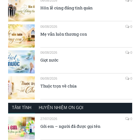
06/08/2026
0
Hôn lễ cùng đấng tình quân
06/08/2026
0
Mẹ vẫn luôn thương con
06/08/2026
0
Giọt nước
06/08/2026
0
Thuộc trọn về chúa
TÂM TÌNH
HUYỀN NHIỆM ƠN GỌI
27/07/2026
0
Gởi em – người đã được gọi tên