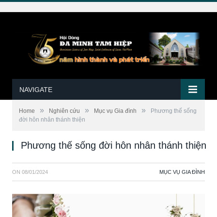
NAVIGATE
»
»
»
Home
Nghiên cứu
Mục vụ Gia đình
Phương thế sống
đời hôn nhân thánh thiện
Phương thế sống đời hôn nhân thánh thiện
ON
08/01/2024
MỤC VỤ GIA ĐÌNH