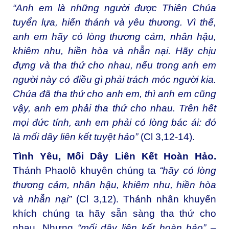
“Anh em là những người được Thiên Chúa
tuyển lựa, hiến thánh và yêu thương. Vì thế,
anh em hãy có lòng thương cảm, nhân hậu,
khiêm nhu, hiền hòa và nhẫn nại. Hãy chịu
đựng và tha thứ cho nhau, nếu trong anh em
người này có điều gì phải trách móc người kia.
Chúa đã tha thứ cho anh em, thì anh em cũng
vậy, anh em phải tha thứ cho nhau. Trên hết
mọi đức tính, anh em phải có lòng bác ái: đó
là mối dây liên kết tuyệt hảo”
(Cl 3,12-14).
Tình Yêu, Mối Dây Liên Kết Hoàn Hảo.
Thánh Phaolô khuyên chúng ta
“
hãy có lòng
thương cảm, nhân hậu, khiêm nhu, hiền hòa
và nhẫn nại”
(Cl 3,12).
Thánh nhân khuyến
khích chúng ta hãy sẵn sàng tha thứ cho
nhau. Nhưng
“mối dây liên kết hoàn hảo”
–