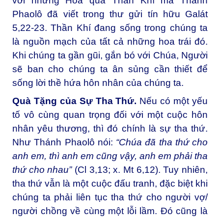
với những Hoa quả Thần Khí mà Thánh
Phaolô đã viết trong thư gửi tín hữu Galát
5,22-23. Thần Khí đang sống trong chúng ta
là nguồn mạch của tất cả những hoa trái đó.
Khi chúng ta gần gũi, gắn bó với Chúa, Người
sẽ ban cho chúng ta ân sủng cần thiết để
sống lời thề hứa hôn nhân của chúng ta.
Quà Tặng của Sự Tha Thứ.
Nếu có một yếu
tố vô cùng quan trọng đối với một cuộc hôn
nhân yêu thương, thì đó chính là sự tha thứ.
Như Thánh Phaolô nói:
“
Chúa đã tha thứ cho
anh em, thì anh em cũng vậy, anh em phải tha
thứ cho nhau”
(Cl 3,13; x. Mt 6,12). Tuy nhiên,
tha thứ vẫn là một cuộc đấu tranh, đặc biệt khi
chúng ta phải liên tục tha thứ cho người vợ/
người chồng về cùng một lỗi lầm. Đó cũng là