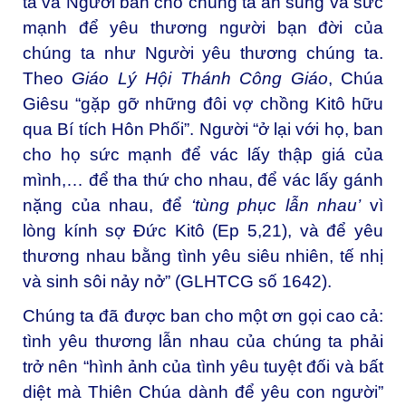
ta và Người ban cho chúng ta ân sủng và sức
mạnh để yêu thương người bạn đời của
chúng ta như Người yêu thương chúng ta.
Theo
Giáo Lý Hội Thánh Công Giáo
, Chúa
Giêsu “gặp gỡ những đôi vợ chồng Kitô hữu
qua Bí tích Hôn Phối”. Người “ở lại với họ, ban
cho họ sức mạnh để vác lấy thập giá của
mình,… để tha thứ cho nhau, để vác lấy gánh
nặng của nhau, để
‘tùng phục lẫn nhau’
vì
lòng kính sợ Đức Kitô (Ep 5,21), và để yêu
thương nhau bằng tình yêu siêu nhiên, tế nhị
và sinh sôi nảy nở” (GLHTCG số 1642).
Chúng ta đã được ban cho một ơn gọi cao cả:
tình yêu thương lẫn nhau của chúng ta phải
trở nên “hình ảnh của tình yêu tuyệt đối và bất
diệt mà Thiên Chúa dành để yêu con người”