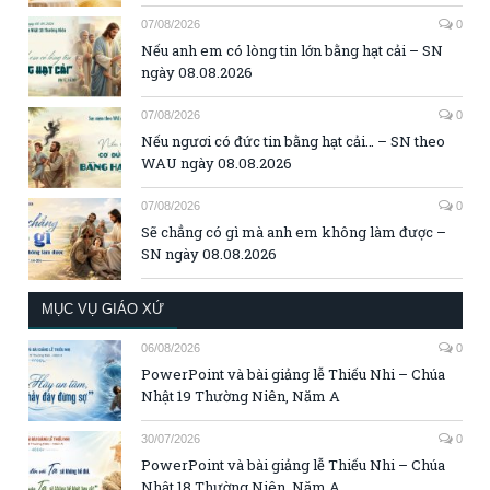
07/08/2026
0
Nếu anh em có lòng tin lớn bằng hạt cải – SN
ngày 08.08.2026
07/08/2026
0
Nếu ngươi có đức tin bằng hạt cải… – SN theo
WAU ngày 08.08.2026
07/08/2026
0
Sẽ chẳng có gì mà anh em không làm được –
SN ngày 08.08.2026
MỤC VỤ GIÁO XỨ
06/08/2026
0
PowerPoint và bài giảng lễ Thiếu Nhi – Chúa
Nhật 19 Thường Niên, Năm A
30/07/2026
0
PowerPoint và bài giảng lễ Thiếu Nhi – Chúa
Nhật 18 Thường Niên, Năm A