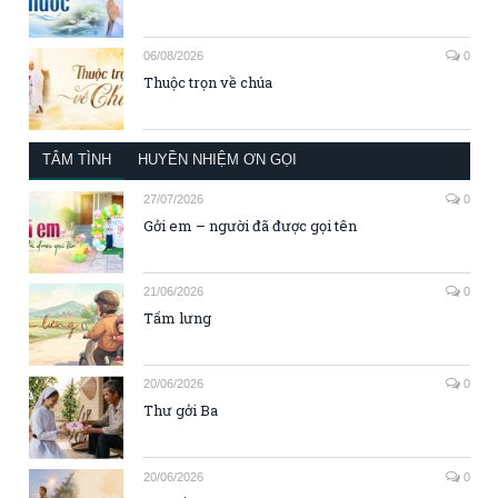
06/08/2026
0
Thuộc trọn về chúa
TÂM TÌNH
HUYỀN NHIỆM ƠN GỌI
27/07/2026
0
Gởi em – người đã được gọi tên
21/06/2026
0
Tấm lưng
20/06/2026
0
Thư gởi Ba
20/06/2026
0