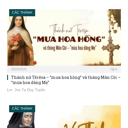
CÁC THÁNH
30/09/2025
0
Thánh nữ Têrêsa – “mưa hoa hồng” và tháng Mân Côi –
“mùa hoa dâng Mẹ”
Lm. Jos Tạ Duy Tuyền
CÁC THÁNH