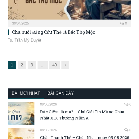
30/04/2025
0
Cha nuôi Đấng Cứu Thế là Bác Thợ Mộc
Ts. Trần Mỹ Duyệt
Next
1
2
3
…
40
BÀI MỚI NHẤT
BÀI GẦN ĐÂY
08/08/2026
0
Đức Giêsu là ma? – Chú Giải Tin Mừng Chúa
Nhật XIX Thường Niên A
08/08/2026
0
Chầu Thánh Thể – Chúa Nhật, ngày 09.08.2026