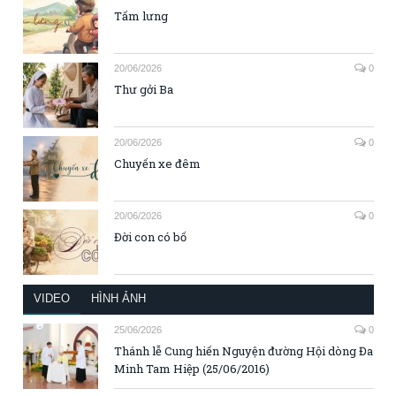
Tấm lưng
20/06/2026
0
Thư gởi Ba
20/06/2026
0
Chuyến xe đêm
20/06/2026
0
Đời con có bố
VIDEO
HÌNH ẢNH
25/06/2026
0
Thánh lễ Cung hiến Nguyện đường Hội dòng Đa
Minh Tam Hiệp (25/06/2016)