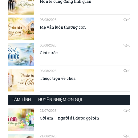
Hôn lễ cùng đấng tình quân
06/08/2026
0
Mẹ vẫn luôn thương con
06/08/2026
0
Giọt nước
06/08/2026
0
Thuộc trọn về chúa
TÂM TÌNH
HUYỀN NHIỆM ƠN GỌI
27/07/2026
0
Gởi em – người đã được gọi tên
21/06/2026
0