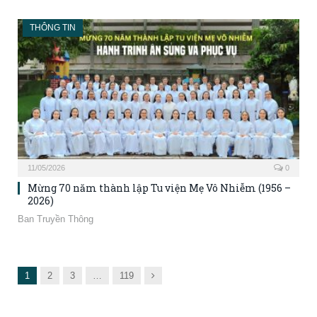
THÔNG TIN
11/05/2026
0
Mừng 70 năm thành lập Tu viện Mẹ Vô Nhiễm (1956 –
2026)
Ban Truyền Thông
Next
1
2
3
…
119