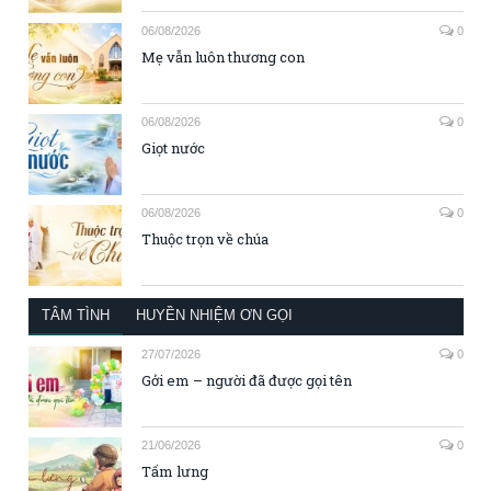
06/08/2026
0
Mẹ vẫn luôn thương con
06/08/2026
0
Giọt nước
06/08/2026
0
Thuộc trọn về chúa
TÂM TÌNH
HUYỀN NHIỆM ƠN GỌI
27/07/2026
0
Gởi em – người đã được gọi tên
21/06/2026
0
Tấm lưng