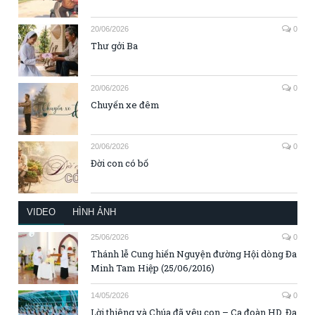
20/06/2026
0
Thư gởi Ba
20/06/2026
0
Chuyến xe đêm
20/06/2026
0
Đời con có bố
VIDEO
HÌNH ẢNH
25/06/2026
0
Thánh lễ Cung hiến Nguyện đường Hội dòng Đa
Minh Tam Hiệp (25/06/2016)
14/05/2026
0
Lời thiêng và Chúa đã yêu con – Ca đoàn HD. Đa