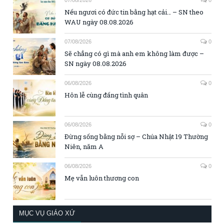
Nếu ngươi có đức tin bằng hạt cải… – SN theo
WAU ngày 08.08.2026
07/08/2026
0
Sẽ chẳng có gì mà anh em không làm được –
SN ngày 08.08.2026
06/08/2026
0
Hôn lễ cùng đấng tình quân
06/08/2026
0
Đừng sống bằng nỗi sợ – Chúa Nhật 19 Thường
Niên, năm A
06/08/2026
0
Mẹ vẫn luôn thương con
MỤC VỤ GIÁO XỨ