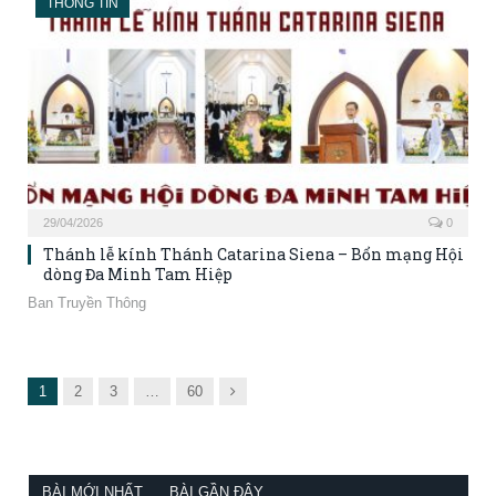
THÔNG TIN
29/04/2026
0
Thánh lễ kính Thánh Catarina Siena – Bổn mạng Hội
dòng Đa Minh Tam Hiệp
Ban Truyền Thông
Next
1
2
3
…
60
BÀI MỚI NHẤT
BÀI GẦN ĐÂY