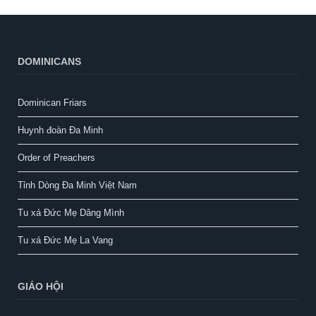
Xin thương tiếp tục
cầu nguyện và nâng
đỡ để chúng con kiên
trung trong hành trình
DOMINICANS
theo Chúa và can đảm
thi hành sứ vụ Người
Nữ Giảng Thuyết giữa
Dominican Friars
lòng Hội Thánh và
thế giới.
Huynh đoàn Đa Minh
Xin chân thành tri ân.
Order of Preachers
Tỉnh Dòng Đa Minh Việt Nam
Tu xá Đức Mẹ Dâng Mình
Tu xá Đức Mẹ La Vang
GIÁO HỘI