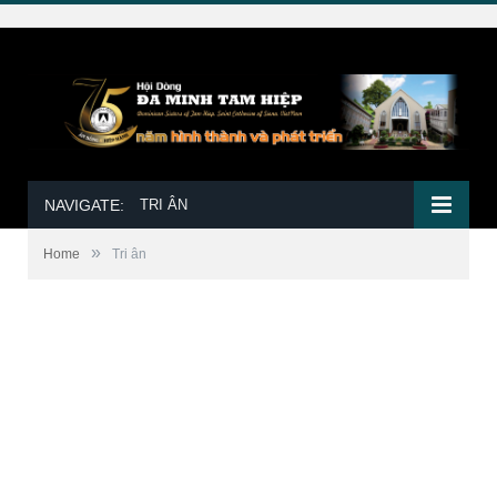
NAVIGATE:
TRI ÂN
»
Home
Tri ân