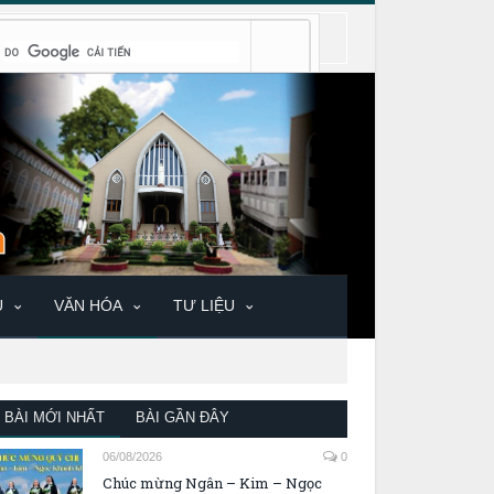
U
VĂN HÓA
TƯ LIỆU
BÀI MỚI NHẤT
BÀI GẦN ĐÂY
06/08/2026
0
Chúc mừng Ngân – Kim – Ngọc