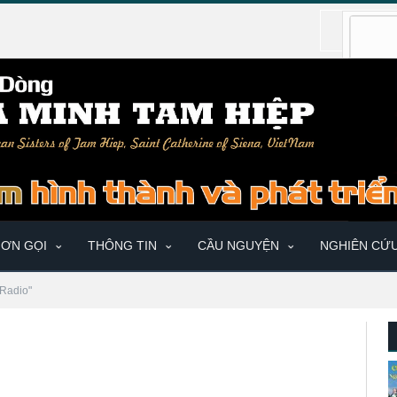
ƠN GỌI
THÔNG TIN
CẦU NGUYỆN
NGHIÊN CỨ
"Radio"