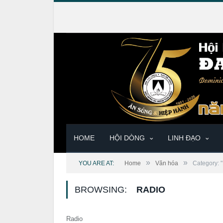
HOME
HỘI DÒNG
LINH ĐẠO
»
»
YOU ARE AT:
Home
Văn hóa
Category: 
BROWSING:
RADIO
Radio