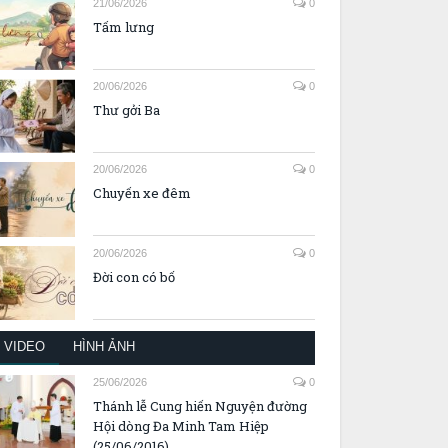
21/06/2026
0
Tấm lưng
20/06/2026
0
Thư gởi Ba
20/06/2026
0
Chuyến xe đêm
20/06/2026
0
Đời con có bố
VIDEO
HÌNH ẢNH
25/06/2026
0
Thánh lễ Cung hiến Nguyện đường
Hội dòng Đa Minh Tam Hiệp
(25/06/2016)