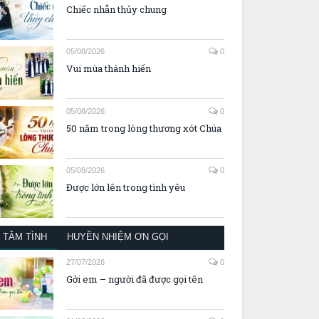
Chiếc nhẫn thủy chung
05/08/2026
0
Vui mùa thánh hiến
05/08/2026
0
50 năm trong lòng thương xót Chúa
05/08/2026
0
Được lớn lên trong tình yêu
TÂM TÌNH
HUYỀN NHIỆM ƠN GỌI
27/07/2026
0
Gởi em – người đã được gọi tên