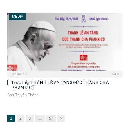
MEDIA
26/04/2025
0
Trực tiếp THÁNH LỄ AN TÁNG ĐỨC THÁNH CHA
PHANXICÔ
Ban Truyền Thông
Next
1
2
3
…
57