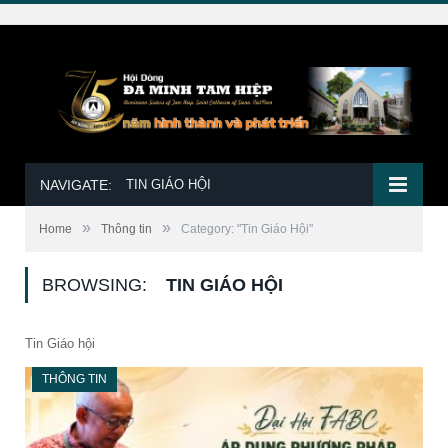
NAVIGATE:
TIN GIÁO HỘI
»
»
Home
Thông tin
Category: "Tin Giáo Hội"
BROWSING:
TIN GIÁO HỘI
Tin Giáo hội
THÔNG TIN