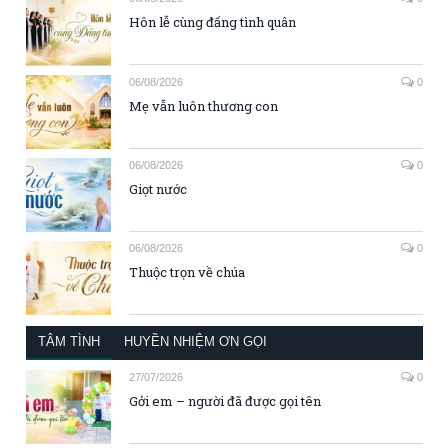
Hôn lễ cùng đấng tình quân
06/08/2026
0
Mẹ vẫn luôn thương con
06/08/2026
0
Giọt nước
06/08/2026
0
Thuộc trọn về chúa
TÂM TÌNH
HUYỀN NHIỆM ƠN GỌI
27/07/2026
0
Gởi em – người đã được gọi tên