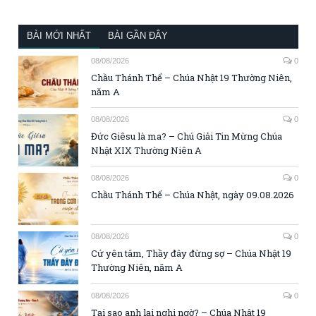
BÀI MỚI NHẤT
BÀI GẦN ĐÂY
08/08/2026
0
Chầu Thánh Thể – Chúa Nhật 19 Thường Niên,
năm A
08/08/2026
0
Đức Giêsu là ma? – Chú Giải Tin Mừng Chúa
Nhật XIX Thường Niên A
08/08/2026
0
Chầu Thánh Thể – Chúa Nhật, ngày 09.08.2026
08/08/2026
0
Cứ yên tâm, Thầy đây đừng sợ – Chúa Nhật 19
Thường Niên, năm A
08/08/2026
0
Tại sao anh lại nghi ngờ? – Chúa Nhật 19