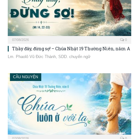
07/08/2026
0
Thầy đây, đừng sợ! – Chúa Nhật 19 Thường Niên, năm A
Lm. Phaolô Vũ Đức Thành, SDD. chuyển ngữ
CẦU NGUYỆN
07/08/2026
0