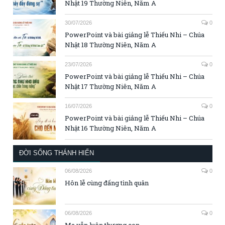
Nhật 19 Thường Niên, Năm A
30/07/2026
0
PowerPoint và bài giảng lễ Thiếu Nhi – Chúa
Nhật 18 Thường Niên, Năm A
23/07/2026
0
PowerPoint và bài giảng lễ Thiếu Nhi – Chúa
Nhật 17 Thường Niên, Năm A
16/07/2026
0
PowerPoint và bài giảng lễ Thiếu Nhi – Chúa
Nhật 16 Thường Niên, Năm A
ĐỜI SỐNG THÁNH HIẾN
06/08/2026
0
Hôn lễ cùng đấng tình quân
06/08/2026
0
Mẹ vẫn luôn thương con