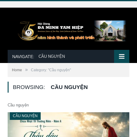
NAVIGATE:
CẦU NGUYỆN
»
Home
Category: "Cầu nguyện"
BROWSING:
CẦU NGUYỆN
Cầu nguyện
CẦU NGUYỆN