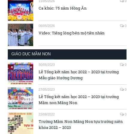
11/05/2026
0
Ca khúc: 75 năm Hồng Ân
06/05/2026
0
Video: Tiếng lòng bên mộ tiền nhân
GIÁO DỤC MẦM NON
30/05/2023
0
Lễ Tổng kết năm học 2022 – 2023 tại trường
Mẫu giáo Hướng Dương
27/05/2023
0
Lễ Tổng kết năm học 2022 – 2023 tại trường
Mầm non Măng Non
22/08/2022
0
Trường Mầm Non Măng Non tựu trường niên
khóa 2022 – 2023