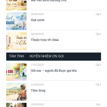
06/08/2026
0
Giọt nước
06/08/2026
0
Thuộc trọn về chúa
TÂM TÌNH
HUYỀN NHIỆM ƠN GỌI
27/07/2026
0
Gởi em – người đã được gọi tên
21/06/2026
0
Tấm lưng
20/06/2026
0