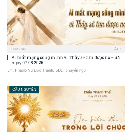
06/08/2026
0
Ai mất mạng sống mình vì Thầy sẽ tìm được nó – SN
ngày 07.08.2026
Lm. Phaolô Vũ Đức Thành, SDD. chuyển ngữ
CẦU NGUYỆN