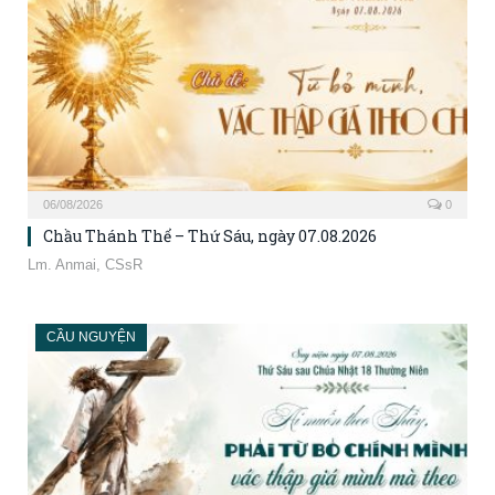
06/08/2026
0
Chầu Thánh Thể – Thứ Sáu, ngày 07.08.2026
Lm. Anmai, CSsR
CẦU NGUYỆN