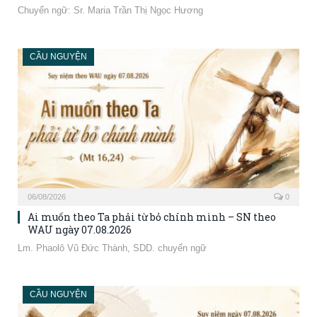
Chuyển ngữ: Sr. Maria Trần Thị Ngọc Hương
CẦU NGUYỆN
06/08/2026
0
Ai muốn theo Ta phải từ bỏ chính mình – SN theo
WAU ngày 07.08.2026
Lm. Phaolô Vũ Đức Thành, SDD. chuyển ngữ
CẦU NGUYỆN