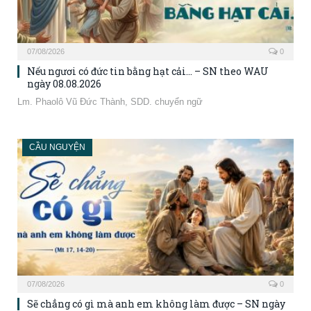
07/08/2026
0
Nếu ngươi có đức tin bằng hạt cải… – SN theo WAU
ngày 08.08.2026
Lm. Phaolô Vũ Đức Thành, SDD. chuyển ngữ
CẦU NGUYỆN
07/08/2026
0
Sẽ chẳng có gì mà anh em không làm được – SN ngày