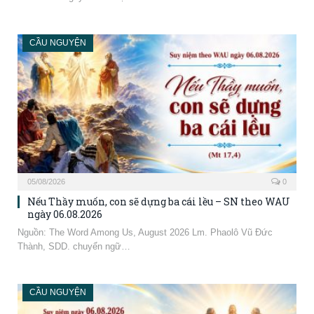
CẦU NGUYỆN
05/08/2026
0
Nếu Thầy muốn, con sẽ dựng ba cái lều – SN theo WAU
ngày 06.08.2026
Nguồn: The Word Among Us, August 2026 Lm. Phaolô Vũ Đức
Thành, SDD. chuyển ngữ…
CẦU NGUYỆN