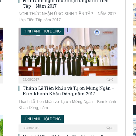
ỏ
Hình ảnh nghi thức nhận ứng sinh Tiền
Tập – Năm 2017
NGHI THỨC NHẬN ỨNG SINH TIỀN TẬP – NĂM 2017
Lớp Tiền Tập năm 2017…
HÌNH ẢNH HỘI DÒNG
17/08/2017
0
Thánh Lễ Tiên khấn và Tạ ơn Mừng Ngân –
Kim khánh Khấn Dòng, năm 2017
Thánh Lễ Tiên khấn và Tạ ơn Mừng Ngân – Kim khánh
Khấn Dòng, năm…
HÌNH ẢNH HỘI DÒNG
08/08/2015
0