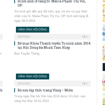
Hình ảnh lễ tang Sr. Maria Phạm Thị Vui,
OP
g
Xin kính gởi đến quý Bề trên, quý chị em và quý thân
nhân của Sr. Maria Phạm Thị Vui, OP hình ảnh tang lễ
ngày 08.9.2914
HÌNH ẢNH HỘI DÒNG
28/07/2014
0
Bế mạc Khóa Thanh tuyển Tu sinh năm 2014
tại Hội Dòng Đa Minh Tam Hiệp
n
Ban Truyền Thông
HÌNH ẢNH HỘI DÒNG
20/01/2014
0
nh
Bộ sưu tập thời trang Vùng – Miền
Trong ngày Đại hội Văn hóa 2014 được tổ chức vào
sáng thứ Bảy 18.01.2014…