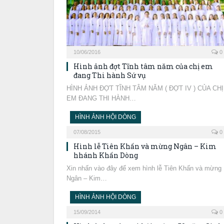
10/06/2016
0
Hình ảnh đợt Tĩnh tâm năm của chị em
đang Thi hành Sứ vụ
HÌNH ẢNH ĐỢT TĨNH TÂM NĂM ( ĐỢT IV ) CỦA CHỊ
EM ĐANG THI HÀNH…
HÌNH ẢNH HỘI DÒNG
07/08/2015
0
Hình lễ Tiên Khấn và mừng Ngân – Kim
hhánh Khấn Dòng
Xin nhấn vào đây để xem hình lễ Tiên Khấn và mừng
Ngân – Kim…
HÌNH ẢNH HỘI DÒNG
15/09/2014
0