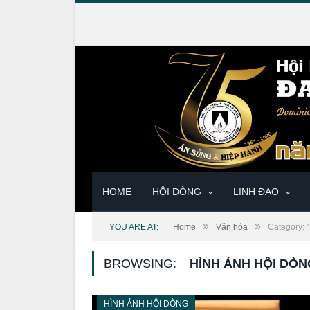
HOME
HỘI DÒNG
LINH ĐẠO
»
»
YOU ARE AT:
Home
Văn hóa
Category: 
BROWSING:
HÌNH ẢNH HỘI DÒN
HÌNH ẢNH HỘI DÒNG