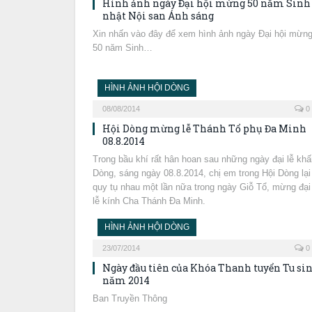
Hình ảnh ngày Đại hội mừng 50 năm Sinh
nhật Nội san Ánh sáng
Xin nhấn vào đây để xem hình ảnh ngày Đại hội mừn
50 năm Sinh…
HÌNH ẢNH HỘI DÒNG
08/08/2014
0
Hội Dòng mừng lễ Thánh Tổ phụ Đa Minh
08.8.2014
Trong bầu khí rất hân hoan sau những ngày đại lễ khấ
Dòng, sáng ngày 08.8.2014, chị em trong Hội Dòng lại
quy tụ nhau một lần nữa trong ngày Giỗ Tổ, mừng đại
lễ kính Cha Thánh Đa Minh.
HÌNH ẢNH HỘI DÒNG
23/07/2014
0
Ngày đầu tiên của Khóa Thanh tuyển Tu si
năm 2014
Ban Truyền Thông