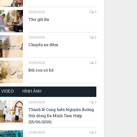
20/06/2026
0
Thư gởi Ba
20/06/2026
0
Chuyến xe đêm
20/06/2026
0
Đời con có bố
VIDEO
HÌNH ẢNH
25/06/2026
0
Thánh lễ Cung hiến Nguyện đường
Hội dòng Đa Minh Tam Hiệp
(25/06/2016)
14/05/2026
0