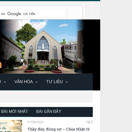
U
VĂN HÓA
TƯ LIỆU
BÀI MỚI NHẤT
BÀI GẦN ĐÂY
07/08/2026
0
Thầy đây, đừng sợ! – Chúa Nhật 19