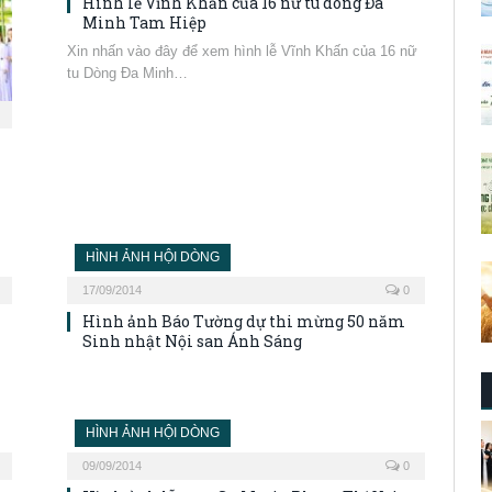
Hình lễ Vĩnh Khấn của 16 nữ tu dòng Đa
Minh Tam Hiệp
Xin nhấn vào đây để xem hình lễ Vĩnh Khấn của 16 nữ
tu Dòng Đa Minh…
HÌNH ẢNH HỘI DÒNG
17/09/2014
0
Hình ảnh Báo Tường dự thi mừng 50 năm
Sinh nhật Nội san Ánh Sáng
HÌNH ẢNH HỘI DÒNG
09/09/2014
0