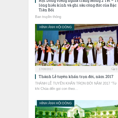
Hội Dòng viếng nghĩa trang Mồng 2 Tết – T
lòng hiếu kính và ghi sâu công đức của Bậc
Tiền Bối
Ban truyền thông
HÌNH ẢNH HỘI DÒNG
17/08/2017
0
Thánh Lễ tuyên khấn trọn đời, năm 2017
THÁNH LỄ TUYÊN KHẤN TRỌN ĐỜI NĂM 2017 “Từ
khi Chúa đến gọi con theo…
HÌNH ẢNH HỘI DÒNG