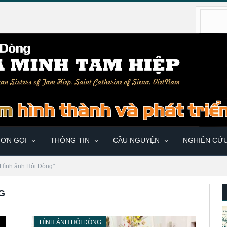
ƠN GỌI
THÔNG TIN
CẦU NGUYỆN
NGHIÊN CỨ
"Hình ảnh Hội Dòng"
G
HÌNH ẢNH HỘI DÒNG