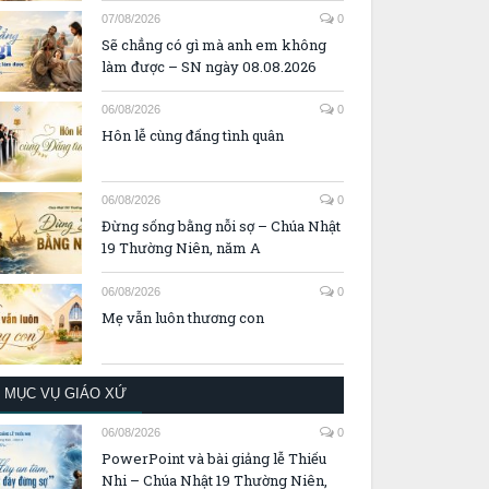
07/08/2026
0
Sẽ chẳng có gì mà anh em không
làm được – SN ngày 08.08.2026
06/08/2026
0
Hôn lễ cùng đấng tình quân
06/08/2026
0
Đừng sống bằng nỗi sợ – Chúa Nhật
19 Thường Niên, năm A
06/08/2026
0
Mẹ vẫn luôn thương con
MỤC VỤ GIÁO XỨ
06/08/2026
0
PowerPoint và bài giảng lễ Thiếu
Nhi – Chúa Nhật 19 Thường Niên,