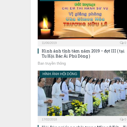
11/06/2019
0
Hình ảnh tĩnh tâm năm 2019 – đợt III ( tại
Tu Hội Bác Ái Phú Dòng )
Ban truyền thông
HÌNH ẢNH HỘI DÒNG
17/02/2018
0