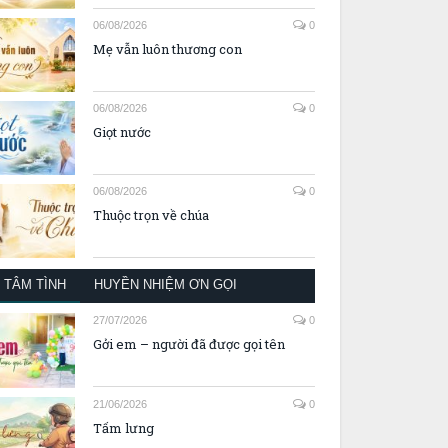
06/08/2026
0
Mẹ vẫn luôn thương con
06/08/2026
0
Giọt nước
06/08/2026
0
Thuộc trọn về chúa
TÂM TÌNH
HUYỀN NHIỆM ƠN GỌI
27/07/2026
0
Gởi em – người đã được gọi tên
21/06/2026
0
Tấm lưng