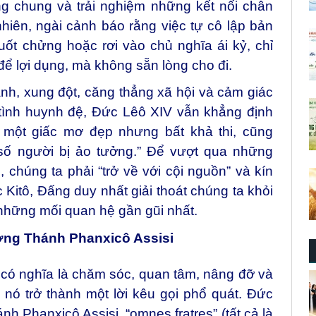
ng chung và trải nghiệm những kết nối chân
nhiên, ngài cảnh báo rằng việc tự cô lập bản
ốt chửng hoặc rơi vào chủ nghĩa ái kỷ, chỉ
ể lợi dụng, mà không sẵn lòng cho đi.
nh, xung đột, căng thẳng xã hội và cảm giác
tình huynh đệ, Đức Lêô XIV vẫn khẳng định
à một giấc mơ đẹp nhưng bất khả thi, cũng
số người bị ảo tưởng.” Để vượt qua những
 chúng ta phải “trở về với cội nguồn” và kín
itô, Đấng duy nhất giải thoát chúng ta khỏi
 những mối quan hệ gần gũi nhất.
ơng Thánh Phanxicô Assisi
 có nghĩa là chăm sóc, quan tâm, nâng đỡ và
 nó trở thành một lời kêu gọi phổ quát. Đức
h Phanxicô Assisi, “omnes fratres” (tất cả là