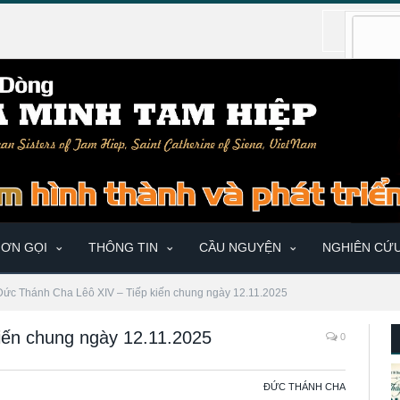
ƠN GỌI
THÔNG TIN
CẦU NGUYỆN
NGHIÊN CỨ
Đức Thánh Cha Lêô XIV – Tiếp kiến chung ngày 12.11.2025
iến chung ngày 12.11.2025
0
ĐỨC THÁNH CHA