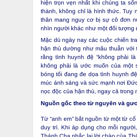
hiện trọn vẹn nhất khi chúng ta số
thành, không chỉ là hình thức. Tuy 
thân mang nguy cơ bị sự cô đơn nu
nhìn người khác như một đối tượng đ
Mặc dù ngày nay các cuộc chiến tra
hận thù dường như mâu thuẫn với 
rằng tình huynh đệ “không phải l
không phải là ước muốn của một 
bóng tối đang đe dọa tình huynh đệ,
múc ánh sáng và sức mạnh nơi Đức K
nọc độc của hận thù, ngay cả trong
Nguồn gốc theo từ nguyên và gư
Từ “anh em” bắt nguồn từ một từ cổ
duy trì. Khi áp dụng cho mỗi người,
Thánh Cha nhắc lại lời chào của Thán