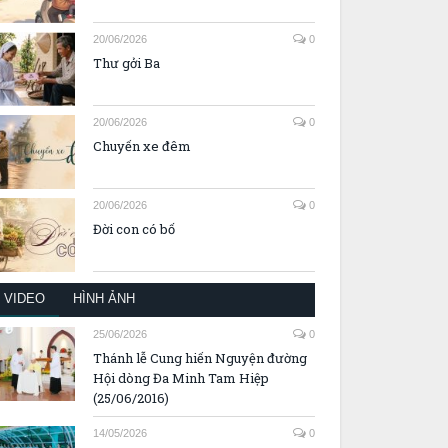
20/06/2026
0
Thư gởi Ba
20/06/2026
0
Chuyến xe đêm
20/06/2026
0
Đời con có bố
VIDEO
HÌNH ẢNH
25/06/2026
0
Thánh lễ Cung hiến Nguyện đường
Hội dòng Đa Minh Tam Hiệp
(25/06/2016)
14/05/2026
0