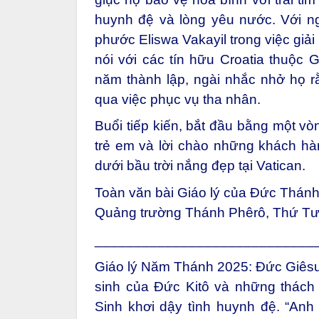
huynh đệ và lòng yêu nước. Với n
phước Eliswa Vakayil trong việc giả
nói với các tín hữu Croatia thuộc 
năm thành lập, ngài nhắc nhở họ r
qua việc phục vụ tha nhân.
Buổi tiếp kiến, bắt đầu bằng một vò
trẻ em và lời chào những khách h
dưới bầu trời nắng đẹp tại Vatican.
Toàn văn bài Giáo lý của Đức Thán
Quảng trường Thánh Phêrô,
Thứ Tư
____________________________
Giáo lý Năm Thánh 2025: Đức Giêsu 
sinh của Đức Kitô và những thách 
Sinh khơi dậy tình huynh đệ. “An