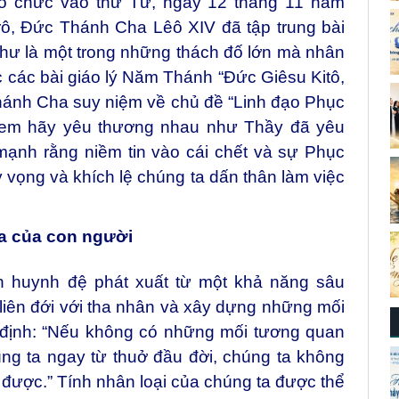
tổ chức vào thứ Tư, ngày 12 tháng 11 năm
ô, Đức Thánh Cha Lêô XIV đã tập trung bài
như là một trong những thách đố lớn mà nhân
ục các bài giáo lý Năm Thánh “Đức Giêsu Kitô,
hánh Cha suy niệm về chủ đề “Linh đạo Phục
h em hãy yêu thương nhau như Thầy đã yêu
mạnh rằng niềm tin vào cái chết và sự Phục
vọng và khích lệ chúng ta dấn thân làm việc
xa của con người
nh huynh đệ phát xuất từ một khả năng sâu
liên đới với tha nhân và xây dựng những mối
g định: “Nếu không có những mối tương quan
g ta ngay từ thuở đầu đời, chúng ta không
i được.” Tính nhân loại của chúng ta được thể