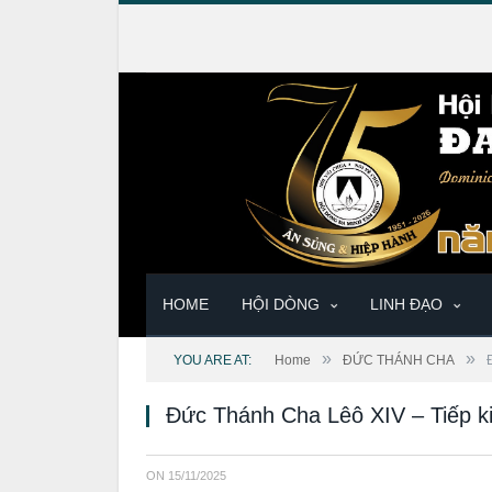
HOME
HỘI DÒNG
LINH ĐẠO
»
»
YOU ARE AT:
Home
ĐỨC THÁNH CHA
Đức Thánh Cha Lêô XIV – Tiếp k
ON
15/11/2025