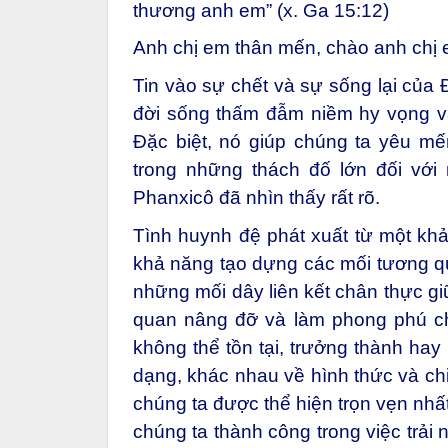
thương anh em” (x. Ga 15:12)
Anh chị em thân mến, chào anh chị 
Tin vào sự chết và sự sống lại của 
đời sống thấm đẫm niềm hy vọng và 
Đặc biệt, nó giúp chúng ta yêu mế
trong những thách đố lớn đối vớ
Phanxicô đã nhìn thấy rất rõ.
Tình huynh đệ phát xuất từ một kh
khả năng tạo dựng các mối tương q
những mối dây liên kết chân thực g
quan nâng đỡ và làm phong phú ch
không thể tồn tại, trưởng thành ha
dạng, khác nhau về hình thức và ch
chúng ta được thể hiện trọn vẹn nhất
chúng ta thành công trong việc trải