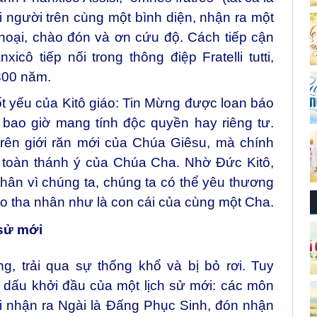
 người trên cùng một bình diện, nhận ra một
hoại, chào đón và ơn cứu độ. Cách tiếp cận
 tiếp nối trong thông điệp Fratelli tutti,
800 năm.
cốt yếu của Kitô giáo: Tin Mừng được loan báo
 bao giờ mang tính độc quyền hay riêng tư.
rên giới răn mới của Chúa Giêsu, mà chính
n toàn thánh ý của Chúa Cha. Nhờ Đức Kitô,
hân vì chúng ta, chúng ta có thể yêu thương
o tha nhân như là con cái của cùng một Cha.
 sử mới
, trải qua sự thống khổ và bị bỏ rơi. Tuy
 dấu khởi đầu của một lịch sử mới: các môn
hi nhận ra Ngài là Đấng Phục Sinh, đón nhận