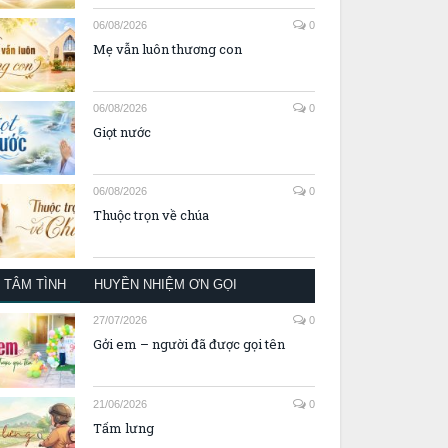
06/08/2026
0
Mẹ vẫn luôn thương con
06/08/2026
0
Giọt nước
06/08/2026
0
Thuộc trọn về chúa
TÂM TÌNH
HUYỀN NHIỆM ƠN GỌI
27/07/2026
0
Gởi em – người đã được gọi tên
21/06/2026
0
Tấm lưng