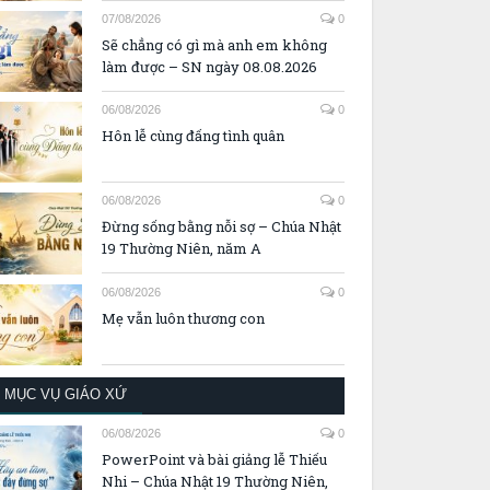
07/08/2026
0
Sẽ chẳng có gì mà anh em không
làm được – SN ngày 08.08.2026
06/08/2026
0
Hôn lễ cùng đấng tình quân
06/08/2026
0
Đừng sống bằng nỗi sợ – Chúa Nhật
19 Thường Niên, năm A
06/08/2026
0
Mẹ vẫn luôn thương con
MỤC VỤ GIÁO XỨ
06/08/2026
0
PowerPoint và bài giảng lễ Thiếu
Nhi – Chúa Nhật 19 Thường Niên,