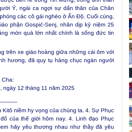
gười Ý, ngài ca ngợi sự dấn thân của Chân
i phóng các cô gái nghèo ở Ấn Độ. Cuối cùng,
Giáo phận Gospić-Senj, nhân dịp kỷ niệm 25
ằng món quà lớn nhất chính là sống đức tin
ng trên xe giáo hoàng giữa những cái ôm với
ành hương, đã quy tụ hàng chục ngàn người
h Cha:
, ngày 12 tháng 11 năm 2025
_
_____
Kitô niềm hy vọng của chúng ta. 4. Sự Phục
đố của thế giới hôm nay. 4. Linh đạo Phục
h em hãy yêu thương nhau như thầy đã yêu