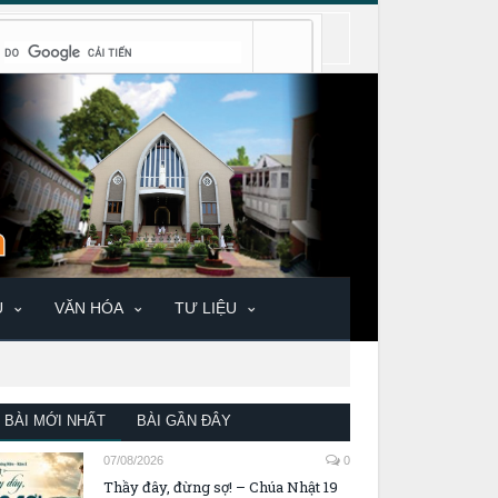
U
VĂN HÓA
TƯ LIỆU
BÀI MỚI NHẤT
BÀI GẦN ĐÂY
07/08/2026
0
Thầy đây, đừng sợ! – Chúa Nhật 19