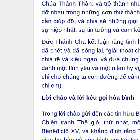
Chúa Thánh Thần, và trở thành nh
đỡ nhau trong những cơn thử thách
cần giúp đỡ, và chia sẻ những giọt
sự hiệp nhất, sự tin tưởng và cam kế
Đức Thánh Cha kết luận rằng tình 
đã chết và đã sống lại, “giải thoát 
chia rẽ và kiêu ngạo, và đưa chúng 
danh một tình yêu và một niềm hy v
chỉ cho chúng ta con đường để cảm nhậ
chị em).
Lời chào và lời kêu gọi hòa bình
Trong lời chào gửi đến các tín hữu 
Chiến tranh Thế giới thứ nhất, m
Bênêđictô XV, và khẳng định rằng “
giục họ bảo vệ hòa bình với trái ti