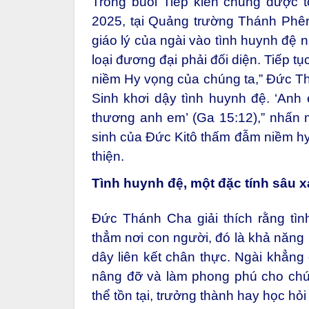
Trong buổi Tiếp kiến chung được 
2025, tại Quảng trường Thánh Phêr
giáo lý của ngài vào tình huynh đệ 
loại đương đại phải đối diện. Tiếp t
niềm Hy vọng của chúng ta,” Đức T
Sinh khơi dậy tình huynh đệ. ‘An
thương anh em’ (Ga 15:12),” nhấn 
sinh của Đức Kitô thấm đẫm niềm hy 
thiện.
Tình huynh đệ, một đặc tính sâu 
Đức Thánh Cha giải thích rằng tì
thẳm nơi con người, đó là khả năng 
dây liên kết chân thực. Ngài khẳn
nâng đỡ và làm phong phú cho chún
thể tồn tại, trưởng thành hay học hỏ