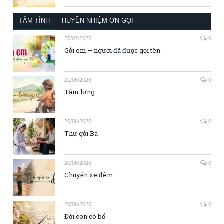
TÂM TÌNH
HUYỀN NHIỆM ƠN GỌI
27/07/2026
0
Gởi em – người đã được gọi tên
21/06/2026
0
Tấm lưng
20/06/2026
0
Thư gởi Ba
20/06/2026
0
Chuyến xe đêm
20/06/2026
0
Đời con có bố