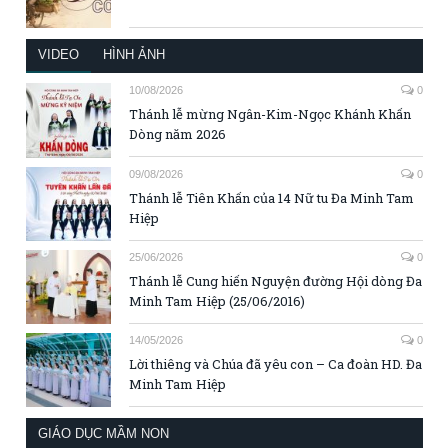
VIDEO
HÌNH ẢNH
10/08/2026
0
Thánh lễ mừng Ngân-Kim-Ngọc Khánh Khấn
Dòng năm 2026
09/08/2026
0
Thánh lễ Tiên Khấn của 14 Nữ tu Đa Minh Tam
Hiệp
25/06/2026
0
Thánh lễ Cung hiến Nguyện đường Hội dòng Đa
Minh Tam Hiệp (25/06/2016)
14/05/2026
0
Lời thiêng và Chúa đã yêu con – Ca đoàn HD. Đa
Minh Tam Hiệp
GIÁO DỤC MẦM NON