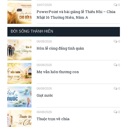
16/07/2026
0
PowerPoint và bài giảng lễ Thiếu Nhi – Chúa
Nhật 16 Thường Niên, Năm A
ĐỜI SỐNG THÁNH HIẾN
06/08/2026
0
Hôn lễ cùng đấng tình quân
06/08/2026
0
Mẹ vẫn luôn thương con
06/08/2026
0
Giọt nước
06/08/2026
0
Thuộc trọn về chúa