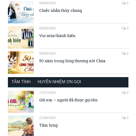
06/08/2026
0
Chiếc nhẫn thủy chung
05/08/2026
0
Vui mùa thánh hiến
05/08/2026
0
50 năm trong lòng thương xót Chúa
TÂM TÌNH
HUYỀN NHIỆM ƠN GỌI
27/07/2026
0
Gởi em – người đã được gọi tên
21/06/2026
0
Tấm lưng