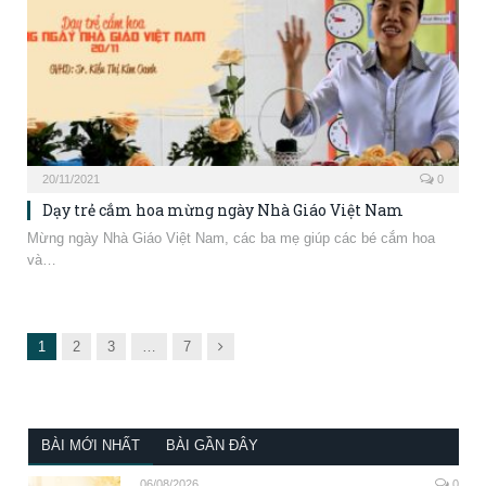
20/11/2021
0
Dạy trẻ cắm hoa mừng ngày Nhà Giáo Việt Nam
Mừng ngày Nhà Giáo Việt Nam, các ba mẹ giúp các bé cắm hoa
và…
Next
1
2
3
…
7
BÀI MỚI NHẤT
BÀI GẦN ĐÂY
06/08/2026
0