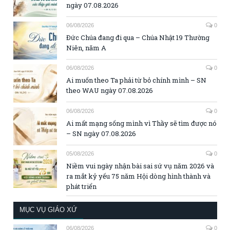
ngày 07.08.2026
06/08/2026
0
Đức Chúa đang đi qua – Chúa Nhật 19 Thường
Niên, năm A
06/08/2026
0
Ai muốn theo Ta phải từ bỏ chính mình – SN
theo WAU ngày 07.08.2026
06/08/2026
0
Ai mất mạng sống mình vì Thầy sẽ tìm được nó
– SN ngày 07.08.2026
05/08/2026
0
Niềm vui ngày nhận bài sai sứ vụ năm 2026 và
ra mắt kỷ yếu 75 năm Hội dòng hình thành và
phát triển
MỤC VỤ GIÁO XỨ
06/08/2026
0