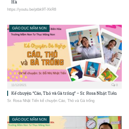
Hà
https://youtu.be/ptbk9T-XkR8
GIÁO DỤC MẦM NON
11/12/2021
0
Kể chuyện “Cáo, Thỏ và Gà trống” – Sr. Rosa Nhật Tiến
Sr. Rosa Nhật Tiến kể chuyện Cáo, Thỏ và Gà trống
GIÁO DỤC MẦM NON