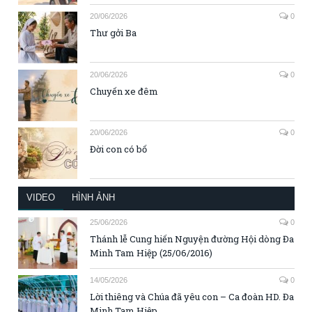
20/06/2026
0
Thư gởi Ba
20/06/2026
0
Chuyến xe đêm
20/06/2026
0
Đời con có bố
VIDEO
HÌNH ẢNH
25/06/2026
0
Thánh lễ Cung hiến Nguyện đường Hội dòng Đa
Minh Tam Hiệp (25/06/2016)
14/05/2026
0
Lời thiêng và Chúa đã yêu con – Ca đoàn HD. Đa
Minh Tam Hiệp