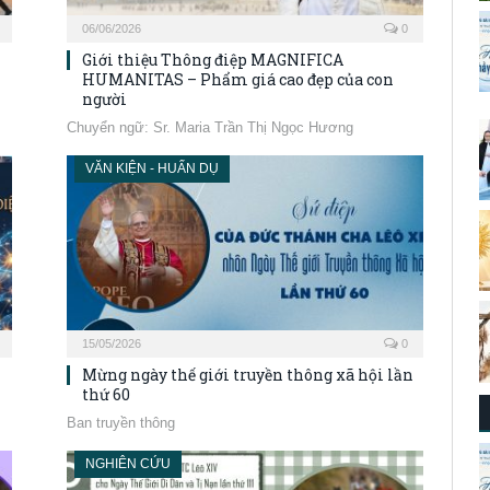
06/06/2026
0
Giới thiệu Thông điệp MAGNIFICA
HUMANITAS – Phẩm giá cao đẹp của con
người
Chuyển ngữ: Sr. Maria Trần Thị Ngọc Hương
VĂN KIỆN - HUẤN DỤ
15/05/2026
0
Mừng ngày thế giới truyền thông xã hội lần
thứ 60
Ban truyền thông
NGHIÊN CỨU