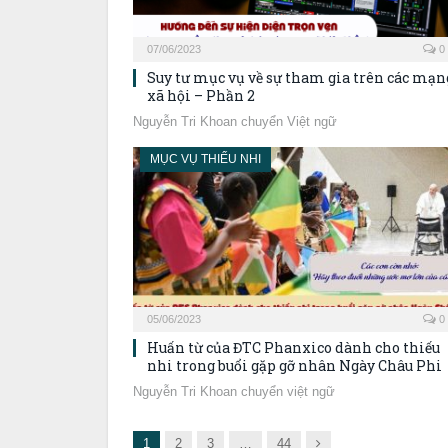
07/06/2023
0
Suy tư mục vụ về sự tham gia trên các mạn
xã hội – Phần 2
Nguyễn Tri Khoan chuyển Việt ngữ
MỤC VỤ THIẾU NHI
05/06/2023
0
Huấn từ của ĐTC Phanxico dành cho thiếu
nhi trong buổi gặp gỡ nhân Ngày Châu Phi
Nguyễn Tri Khoan chuyển việt ngữ
Next
1
2
3
…
44