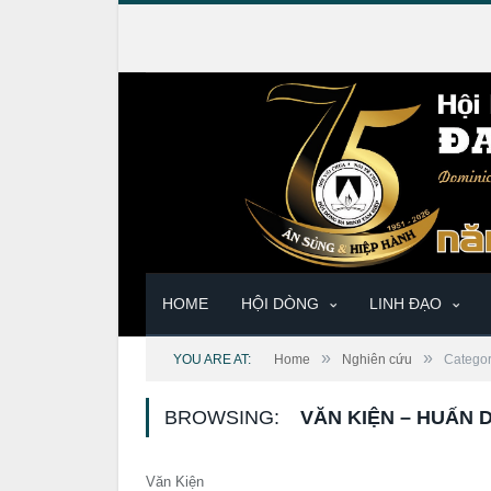
HOME
HỘI DÒNG
LINH ĐẠO
»
»
YOU ARE AT:
Home
Nghiên cứu
Categor
BROWSING:
VĂN KIỆN – HUẤN 
Văn Kiện