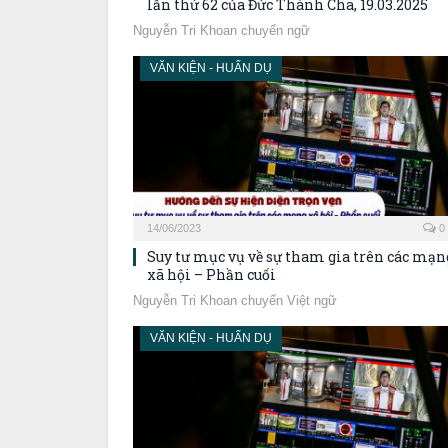
lần thứ 62 của Đức Thánh Cha, 19.03.2025
Nguyễn Tri Khoan chuyển ngữ
VĂN KIỆN - HUẤN DỤ
14/06/2023
0
Suy tư mục vụ về sự tham gia trên các mạn
xã hội – Phần cuối
Nguyễn Tri Khoan chuyển Việt ngữ
VĂN KIỆN - HUẤN DỤ