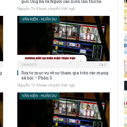
giới Ông Bà và Người cao niên lần thứ ba
Nguyễn Tri Khoan chuyển Việt ngữ
VĂN KIỆN - HUẤN DỤ
13/06/2023
0
g
Suy tư mục vụ về sự tham gia trên các mạng
xã hội – Phần 3
Nguyễn Tri Khoan chuyển Việt ngữ
VĂN KIỆN - HUẤN DỤ