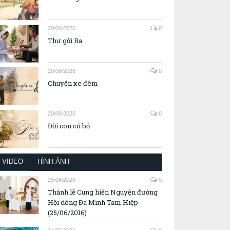
20/06/2026
0
Thư gởi Ba
20/06/2026
0
Chuyến xe đêm
20/06/2026
0
Đời con có bố
VIDEO
HÌNH ẢNH
25/06/2026
0
Thánh lễ Cung hiến Nguyện đường
Hội dòng Đa Minh Tam Hiệp
(25/06/2016)