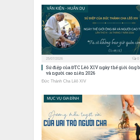
VĂN KIỆN - HUẤN DỤ
25/07/2026
0
Sứ điệp của ĐTC Lêô XIV ngày thế giới ông 
và người cao niên 2026
Đức Thánh Cha Lêô XIV
MỤC VỤ GIA ĐÌNH