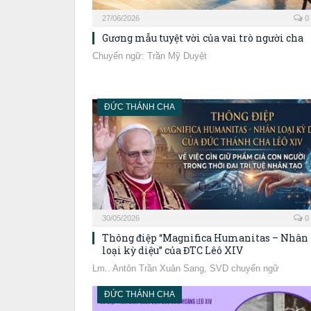
27/06/2026
0
Gương mẫu tuyệt vời của vai trò người cha
Chuyển ngữ: Trần Mỹ Duyệt
ĐỨC THÁNH CHA
30/05/2026
0
Thông điệp “Magnifica Humanitas – Nhân
loại kỳ diệu” của ĐTC Lêô XIV
Lm.. Antôn Trần Xuân Sang, SVD chuyển ngữ
ĐỨC THÁNH CHA