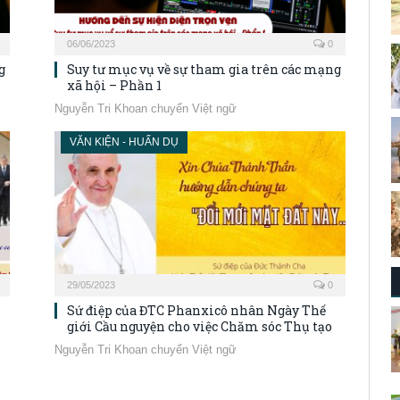
06/06/2023
0
g
Suy tư mục vụ về sự tham gia trên các mạng
xã hội – Phần 1
Nguyễn Tri Khoan chuyển Việt ngữ
VĂN KIỆN - HUẤN DỤ
29/05/2023
0
Sứ điệp của ĐTC Phanxicô nhân Ngày Thế
giới Cầu nguyện cho việc Chăm sóc Thụ tạo
Nguyễn Tri Khoan chuyển Việt ngữ