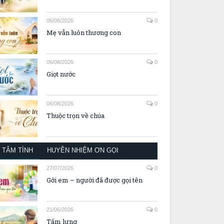
06/08/2026
0
Mẹ vẫn luôn thương con
06/08/2026
0
Giọt nước
06/08/2026
0
Thuộc trọn về chúa
TÂM TÌNH
HUYỀN NHIỆM ƠN GỌI
27/07/2026
0
Gởi em – người đã được gọi tên
21/06/2026
0
Tấm lưng