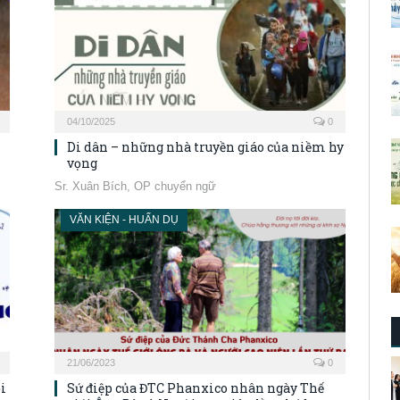
04/10/2025
0
Di dân – những nhà truyền giáo của niềm hy
vọng
Sr. Xuân Bích, OP chuyển ngữ
VĂN KIỆN - HUẤN DỤ
21/06/2023
0
i
Sứ điệp của ĐTC Phanxico nhân ngày Thế