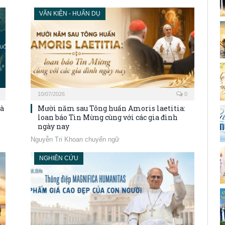
VĂN KIỆN - HUẤN DỤ
10/07/2026
0
bà
Mười năm sau Tông huấn Amoris laetitia:
loan báo Tin Mừng cùng với các gia đình
ngày nay
Nguyễn Tri Khoan chuyển ngữ
NGHIÊN CỨU