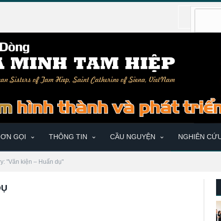
ƠN GỌI
THÔNG TIN
CẦU NGUYỆN
NGHIÊN CỨ
y: "Văn kiện – Huấn dụ"
DỤ