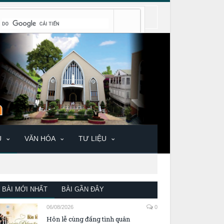
U
VĂN HÓA
TƯ LIỆU
BÀI MỚI NHẤT
BÀI GẦN ĐÂY
06/08/2026
0
Hôn lễ cùng đấng tình quân