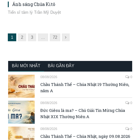
Ánh sáng Chúa Kitô
Tiến sĩ tâm lý Trần Mỹ Duyệt
Next
1
2
3
…
72
BÀI MỚI NHẤT
BÀI GẦN ĐÂY
08/08/2026
0
Chầu Thánh Thể – Chúa Nhật 19 Thường Niên,
năm A
08/08/2026
0
Đức Giêsu là ma? – Chú Giải Tin Mừng Chúa
Nhật XIX Thường Niên A
08/08/2026
0
Chầu Thánh Thể – Chúa Nhật, ngày 09.08.2026