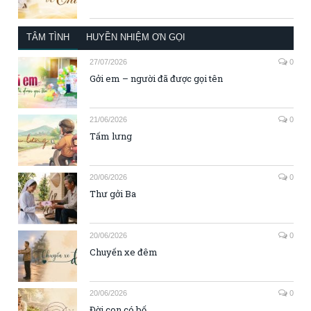
TÂM TÌNH
HUYỀN NHIỆM ƠN GỌI
27/07/2026
0
Gởi em – người đã được gọi tên
21/06/2026
0
Tấm lưng
20/06/2026
0
Thư gởi Ba
20/06/2026
0
Chuyến xe đêm
20/06/2026
0
Đời con có bố