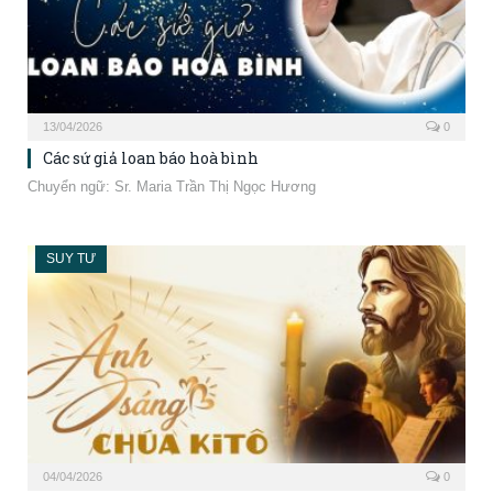
13/04/2026
0
Các sứ giả loan báo hoà bình
Chuyển ngữ: Sr. Maria Trần Thị Ngọc Hương
SUY TƯ
04/04/2026
0