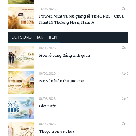
16/07/2026
0
PowerPoint và bài giảng lễ Thiếu Nhi – Chúa
Nhật 16 Thường Niên, Năm A
ĐỜI SỐNG THÁNH HIẾN
06/08/2026
0
Hôn lễ cùng đấng tình quân
06/08/2026
0
Mẹ vẫn luôn thương con
06/08/2026
0
Giọt nước
06/08/2026
0
Thuộc trọn về chúa