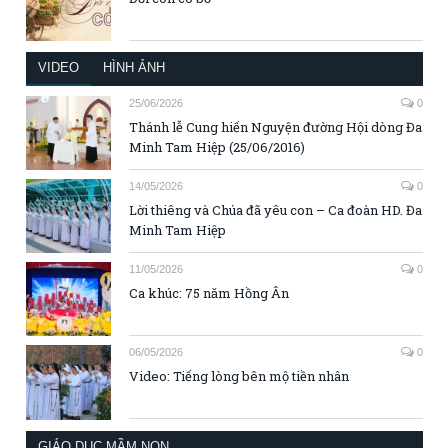
VIDEO
HÌNH ẢNH
25/06/2026
0
Thánh lễ Cung hiến Nguyện đường Hội dòng Đa
Minh Tam Hiệp (25/06/2016)
14/05/2026
0
Lời thiêng và Chúa đã yêu con – Ca đoàn HD. Đa
Minh Tam Hiệp
11/05/2026
0
Ca khúc: 75 năm Hồng Ân
06/05/2026
0
Video: Tiếng lòng bên mộ tiền nhân
GIÁO DỤC MẦM NON