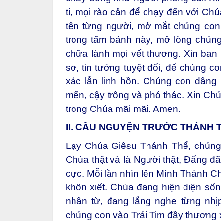
ti, mọi rào cản để chạy đến với Chú
tên từng người, mở mắt chúng con
trong tấm bánh này, mở lòng chún
chữa lành mọi vết thương. Xin ba
sơ, tin tưởng tuyệt đối, để chúng 
xác lẫn linh hồn. Chúng con dâng 
mến, cậy trông và phó thác. Xin Chú
trong Chúa mãi mãi. Amen.
II. CẦU NGUYỆN TRƯỚC THÁNH 
Lạy Chúa Giêsu Thánh Thể, chúng 
Chúa thật và là Người thật, Đấng đ
cực. Mỗi lần nhìn lên Mình Thánh C
khôn xiết. Chúa đang hiện diện số
nhân từ, đang lắng nghe từng nhị
chúng con vào Trái Tim đầy thương x