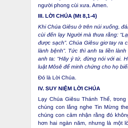
người phong cùi xưa. Amen.
III. LỜI CHÚA (Mt 8,1-4)
Khi Chúa Giêsu ở trên núi xuống, đ
cùi đến lạy Người mà thưa rằng: “Lạ
được sạch”. Chúa Giêsu giơ tay ra 
lành bệnh”. Tức thì anh ta liền là
anh ta: “Hãy ý tứ, đừng nói với ai. H
luật Môsê để minh chứng cho họ biết
Đó là Lời Chúa.
IV. SUY NIỆM LỜI CHÚA
Lạy Chúa Giêsu Thánh Thể, trong b
chúng con lắng nghe Tin Mừng the
chúng con cảm nhận rằng đó không
hơn hai ngàn năm, nhưng là một l