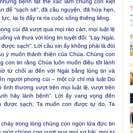
những bệnh tật thể xác làm chúng con kiệt
n để “sạch sẽ”, đã cầu nguyện, đã hứa hẹn,
 lực, lại bị đẩy ra rìa cuộc sống thiêng liêng.
ng cùi đã vượt qua mọi rào cản, mọi luật lệ
ống và thưa với lòng tin tuyệt đối: “Lạy Ngài,
 được sạch”. Lời cầu xin ấy không phải là đòi
vào ý muốn thánh thiện của Chúa. Chúng con
 con tin rằng Chúa luôn muốn điều tốt lành
 từ chối ai đến với Ngài bằng lòng tin và
ến người phong cùi – một cử chỉ mà luật Do
 tình thương vượt trên mọi luật lệ, vượt trên
Anh hãy lành bệnh”. Lời ấy vang vọng đến
n được sạch, Ta muốn con được tự do, Ta
cháy trong lòng chúng con ngọn lửa đức tin
 giúp chúng con vượt qua mọi sợ hãi, mọi tự