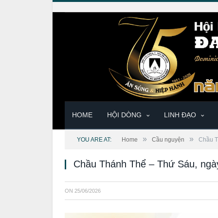
HOME
HỘI DÒNG
LINH ĐẠO
»
»
YOU ARE AT:
Home
Cầu nguyện
Chầu T
Chầu Thánh Thể – Thứ Sáu, ngà
ON
25/06/2026