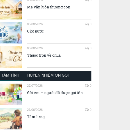
Mẹ vẫn luôn thương con
06/08/2026
0
Giọt nước
06/08/2026
0
Thuộc trọn về chúa
TÂM TÌNH
HUYỀN NHIỆM ƠN GỌI
27/07/2026
0
Gởi em – người đã được gọi tên
21/06/2026
0
Tấm lưng