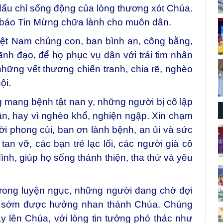
dấu chỉ sống động của lòng thương xót Chúa.
 báo Tin Mừng chữa lành cho muôn dân.
ệt Nam chúng con, ban bình an, công bằng,
ãnh đạo, để họ phục vụ dân với trái tim nhân
hững vết thương chiến tranh, chia rẽ, nghèo
ội.
mang bệnh tật nan y, những người bị cô lập
ần, hay vì nghèo khổ, nghiện ngập. Xin chạm
 phong cùi, ban ơn lành bệnh, an ủi và sức
an vỡ, các bạn trẻ lạc lối, các người già cô
đình, giúp họ sống thánh thiện, tha thứ và yêu
trong luyện ngục, những người đang chờ đợi
họ sớm được hưởng nhan thánh Chúa. Chúng
 lên Chúa, với lòng tin tưởng phó thác như