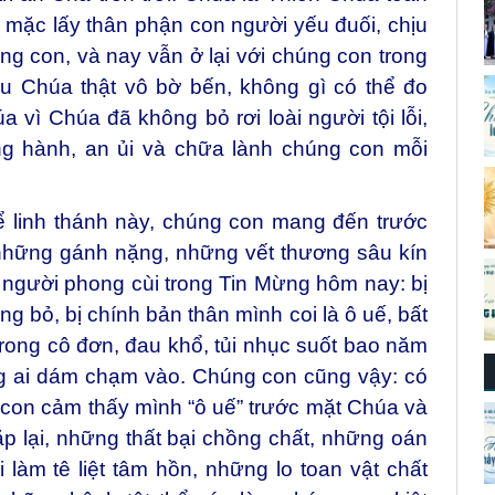
mặc lấy thân phận con người yếu đuối, chịu
ng con, và nay vẫn ở lại với chúng con trong
u Chúa thật vô bờ bến, không gì có thể đo
vì Chúa đã không bỏ rơi loài người tội lỗi,
g hành, an ủi và chữa lành chúng con mỗi
 linh thánh này, chúng con mang đến trước
những gánh nặng, những vết thương sâu kín
người phong cùi trong Tin Mừng hôm nay: bị
ng bỏ, bị chính bản thân mình coi là ô uế, bất
rong cô đơn, đau khổ, tủi nhục suốt bao năm
g ai dám chạm vào. Chúng con cũng vậy: có
con cảm thấy mình “ô uế” trước mặt Chúa và
lặp lại, những thất bại chồng chất, những oán
làm tê liệt tâm hồn, những lo toan vật chất