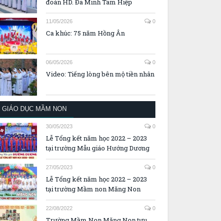
đoàn HD. Đa Minh Tam Hiệp
11/05/2026
0
Ca khúc: 75 năm Hồng Ân
06/05/2026
0
Video: Tiếng lòng bên mộ tiền nhân
GIÁO DỤC MẦM NON
30/05/2023
0
Lễ Tổng kết năm học 2022 – 2023
tại trường Mẫu giáo Hướng Dương
27/05/2023
0
Lễ Tổng kết năm học 2022 – 2023
tại trường Mầm non Măng Non
22/08/2022
0
Trường Mầm Non Măng Non tựu