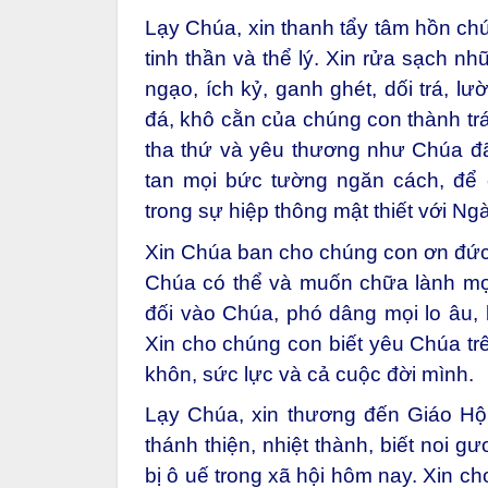
Lạy Chúa, xin thanh tẩy tâm hồn chún
tinh thần và thể lý. Xin rửa sạch n
ngạo, ích kỷ, ganh ghét, dối trá, lười
đá, khô cằn của chúng con thành trái
tha thứ và yêu thương như Chúa đã
tan mọi bức tường ngăn cách, để
trong sự hiệp thông mật thiết với Ngà
Xin Chúa ban cho chúng con ơn đức 
Chúa có thể và muốn chữa lành mọi 
đối vào Chúa, phó dâng mọi lo âu, 
Xin cho chúng con biết yêu Chúa trê
khôn, sức lực và cả cuộc đời mình.
Lạy Chúa, xin thương đến Giáo Hội
thánh thiện, nhiệt thành, biết noi 
bị ô uế trong xã hội hôm nay. Xin 