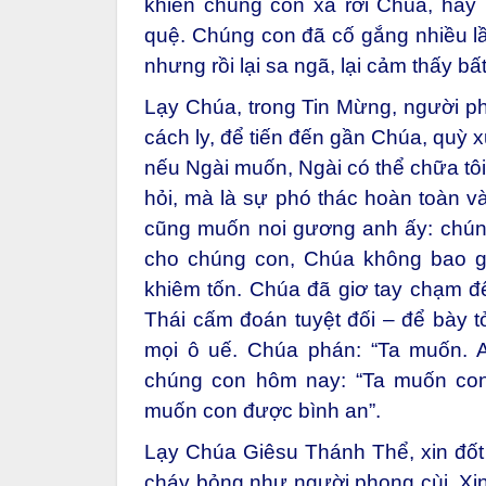
khiến chúng con xa rời Chúa, hay 
quệ. Chúng con đã cố gắng nhiều lầ
nhưng rồi lại sa ngã, lại cảm thấy bất
Lạy Chúa, trong Tin Mừng, người pho
cách ly, để tiến đến gần Chúa, quỳ xu
nếu Ngài muốn, Ngài có thể chữa tôi
hỏi, mà là sự phó thác hoàn toàn 
cũng muốn noi gương anh ấy: chúng
cho chúng con, Chúa không bao giờ
khiêm tốn. Chúa đã giơ tay chạm đ
Thái cấm đoán tuyệt đối – để bày tỏ
mọi ô uế. Chúa phán: “Ta muốn. 
chúng con hôm nay: “Ta muốn co
muốn con được bình an”.
Lạy Chúa Giêsu Thánh Thể, xin đốt 
cháy bỏng như người phong cùi. Xin