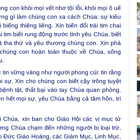
g con khỏi mọi vết nhơ tội lỗi, khỏi mọi ô uế
hững gì làm chúng con xa cách Chúa: sự kiêu
 biếng thiêng liêng. Xin biến đổi trái tim chai
 tim biết rung động trước tình yêu Chúa, biết
 tha thứ và yêu thương chúng con. Xin phá
 chúng con hoàn toàn thuộc về Chúa, sống
i.
tin vững vàng như người phong cùi: tin rằng
sự. Xin cho chúng con biết cậy trông tuyệt
bệnh tật, thất bại vào tay Chúa quan phòng.
n hết mọi sự, yêu Chúa bằng cả tâm hồn, trí
 Chúa, xin ban cho Giáo Hội các vị mục tử
gương Chúa chạm đến những người bị loại trừ,
cho Đức Giáo Hoàng, các Giám Mục, Linh Mục,