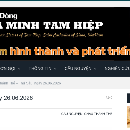
ƠN GỌI
THÔNG TIN
CẦU NGUYỆN
NGHIÊN CỨ
hánh Thể – Thứ Sáu, ngày 26.06.2026
y 26.06.2026
0
CẦU NGUYỆN
,
CHẦU THÁNH THỂ