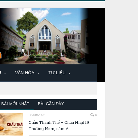
U
VĂN HÓA
TƯ LIỆU
BÀI MỚI NHẤT
BÀI GẦN ĐÂY
08/08/2026
0
Chầu Thánh Thể – Chúa Nhật 19
Thường Niên, năm A