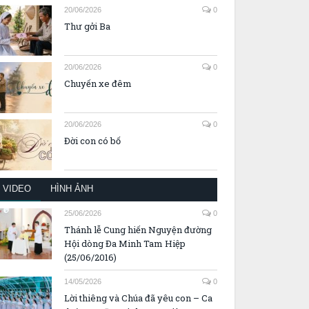
20/06/2026
0
Thư gởi Ba
20/06/2026
0
Chuyến xe đêm
20/06/2026
0
Đời con có bố
VIDEO
HÌNH ẢNH
25/06/2026
0
Thánh lễ Cung hiến Nguyện đường
Hội dòng Đa Minh Tam Hiệp
(25/06/2016)
14/05/2026
0
Lời thiêng và Chúa đã yêu con – Ca