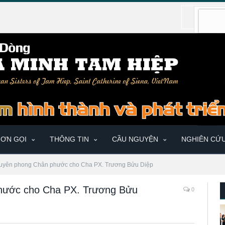
ƠN GỌI
THÔNG TIN
CẦU NGUYỆN
NGHIÊN CỨ
 Tuyên phong Chân phước cho Cha PX. Trương Bửu Diệp
phước cho Cha PX. Trương Bửu
0