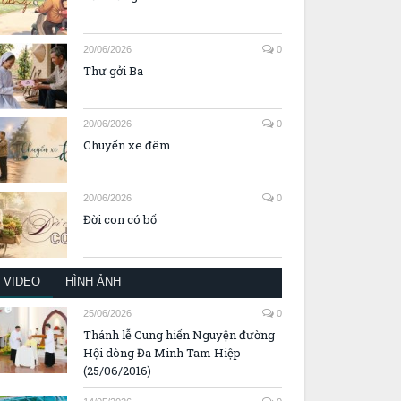
20/06/2026
0
Thư gởi Ba
20/06/2026
0
Chuyến xe đêm
20/06/2026
0
Đời con có bố
VIDEO
HÌNH ẢNH
25/06/2026
0
Thánh lễ Cung hiến Nguyện đường
Hội dòng Đa Minh Tam Hiệp
(25/06/2016)