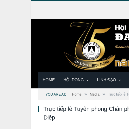
HOME
HỘI DÒNG
LINH ĐẠO
»
»
YOU ARE AT:
Home
Media
Trực tiếp lễ
Trực tiếp lễ Tuyên phong Chân 
Diệp