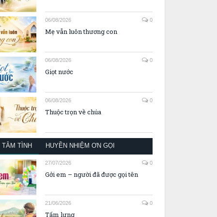
06/08/2026
0
Mẹ vẫn luôn thương con
06/08/2026
0
Giọt nước
06/08/2026
0
Thuộc trọn về chúa
TÂM TÌNH
HUYỀN NHIỆM ƠN GỌI
27/07/2026
0
Gởi em – người đã được gọi tên
21/06/2026
0
Tấm lưng