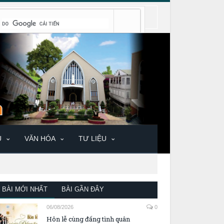
U
VĂN HÓA
TƯ LIỆU
BÀI MỚI NHẤT
BÀI GẦN ĐÂY
06/08/2026
0
Hôn lễ cùng đấng tình quân