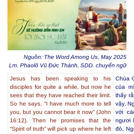
Nguồn: The Word Among Us, May 2025
Lm. Phaolô Vũ Đức Thành, SDD. chuyển ngữ
Jesus has been speaking to his
Chúa G
disciples for quite a while, but now he
của mì
sees that they have reached their limit.
thấy r
So he says, “I have much more to tell
vậy, N
you, but you cannot bear it now” (John
với c
16:12). Then he promises that the
ngươi 
“Spirit of truth” will pick up where he left
đó, Ng