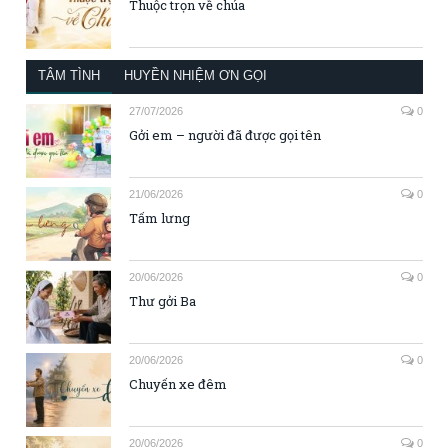
Thuộc trọn về chúa
TÂM TÌNH
HUYỀN NHIỆM ƠN GỌI
27/07/2026
0
Gởi em – người đã được gọi tên
21/06/2026
0
Tấm lưng
20/06/2026
0
Thư gởi Ba
20/06/2026
0
Chuyến xe đêm
20/06/2026
0