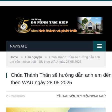
NAVIGATE
»
»
Home
Cầu nguyện
Chúa Thánh Thần sẽ hướng dẫn anh
em đến mọi sự thật – SN theo WAU ngày 28.05.2025
Chúa Thánh Thần sẽ hướng dẫn anh em đến 
theo WAU ngày 28.05.2025
ON
27/05/2025
CẦU NGUYỆN
,
SUY NIỆM SONG NGỮ