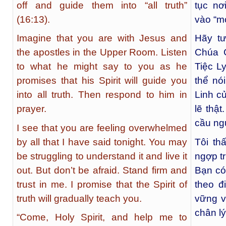
off and guide them into “all truth”
tục nơ
(16:13).
vào “mọ
Imagine that you are with Jesus and
Hãy t
the apostles in the Upper Room. Listen
Chúa G
to what he might say to you as he
Tiệc L
promises that his Spirit will guide you
thể nó
into all truth. Then respond to him in
Linh c
prayer.
lẽ thậ
cầu ng
I see that you are feeling overwhelmed
by all that I have said tonight. You may
Tôi th
be struggling to understand it and live it
ngợp tr
out. But don’t be afraid. Stand firm and
Bạn có
trust in me. I promise that the Spirit of
theo đ
truth will gradually teach you.
vững v
chân l
“Come, Holy Spirit, and help me to