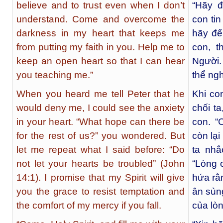
believe and to trust even when I don’t
“Hãy đ
understand. Come and overcome the
con ti
darkness in my heart that keeps me
hãy đế
from putting my faith in you. Help me to
con, t
keep an open heart so that I can hear
Người.
you teaching me.”
thể ng
When you heard me tell Peter that he
Khi co
would deny me, I could see the anxiety
chối ta
in your heart. “What hope can there be
con. “
for the rest of us?” you wondered. But
còn lạ
let me repeat what I said before: “Do
ta nhắ
not let your hearts be troubled” (John
“Lòng 
14:1). I promise that my Spirit will give
hứa rằ
you the grace to resist temptation and
ân sủn
the comfort of my mercy if you fall.
của lò