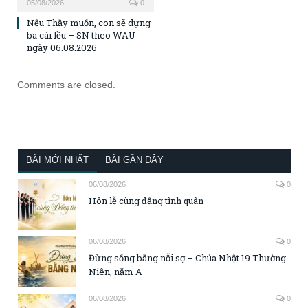
05/08/2026
0
Nếu Thầy muốn, con sẽ dựng
ba cái lều – SN theo WAU
ngày 06.08.2026
Comments are closed.
BÀI MỚI NHẤT
BÀI GẦN ĐÂY
06/08/2026
0
Hôn lễ cùng đấng tình quân
06/08/2026
0
Đừng sống bằng nỗi sợ – Chúa Nhật 19 Thường
Niên, năm A
06/08/2026
0