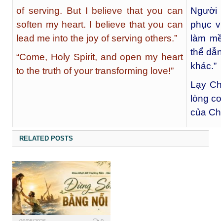
of serving. But I believe that you can
Người 
soften my heart. I believe that you can
phục v
lead me into the joy of serving others.”
làm mề
thể dẫ
“Come, Holy Spirit, and open my heart
khác.”
to the truth of your transforming love!”
Lạy Ch
lòng co
của Ch
RELATED POSTS