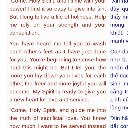
“Come, Holy Spirit, and fill me with your
“Xin h
power! I find it so easy to give into sin.
đầy qu
But I long to live a life of holiness. Help
thấy m
me rely on your strength and your
mong 
consolation.
khiết.
mạnh v
You have heard me tell you to wash
each other’s feet as I have just done
Con đã
for you. You’re beginning to sense how
như ta
hard this might be. But I tell you, the
nhận đ
more you lay down your lives for each
thế nà
other, the freer and more joyful you will
sinh 
become. My Spirit is ready to give you
càng t
a new heart for love and service.
Linh c
lòng m
“Come, Holy Spirit, and guide me into
the truth of sacrificial love. You know
“Xin h
how much I want to be served instead
dắt co