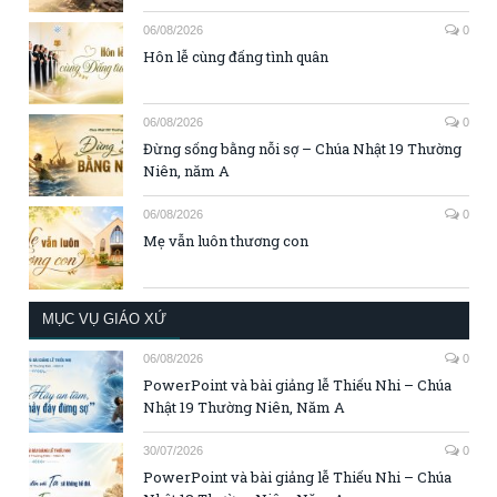
06/08/2026
0
Hôn lễ cùng đấng tình quân
06/08/2026
0
Đừng sống bằng nỗi sợ – Chúa Nhật 19 Thường
Niên, năm A
06/08/2026
0
Mẹ vẫn luôn thương con
MỤC VỤ GIÁO XỨ
06/08/2026
0
PowerPoint và bài giảng lễ Thiếu Nhi – Chúa
Nhật 19 Thường Niên, Năm A
30/07/2026
0
PowerPoint và bài giảng lễ Thiếu Nhi – Chúa