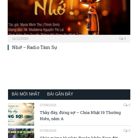
11/12/2020
0
Nhớ! – Radio Tâm Sự
BÀI MỚI NHẤT
BÀI GẦN ĐÂY
07/08/2026
0
Thầy đây, đừng sợ! – Chúa Nhật 19 Thường
Niên, năm A
07/08/2026
0