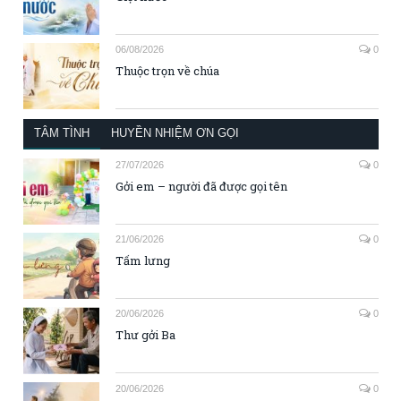
06/08/2026
0
Thuộc trọn về chúa
TÂM TÌNH
HUYỀN NHIỆM ƠN GỌI
27/07/2026
0
Gởi em – người đã được gọi tên
21/06/2026
0
Tấm lưng
20/06/2026
0
Thư gởi Ba
20/06/2026
0