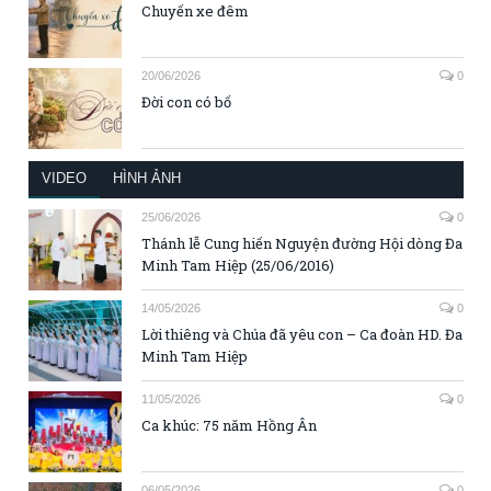
Chuyến xe đêm
20/06/2026
0
Đời con có bố
VIDEO
HÌNH ẢNH
25/06/2026
0
Thánh lễ Cung hiến Nguyện đường Hội dòng Đa
Minh Tam Hiệp (25/06/2016)
14/05/2026
0
Lời thiêng và Chúa đã yêu con – Ca đoàn HD. Đa
Minh Tam Hiệp
11/05/2026
0
Ca khúc: 75 năm Hồng Ân
06/05/2026
0