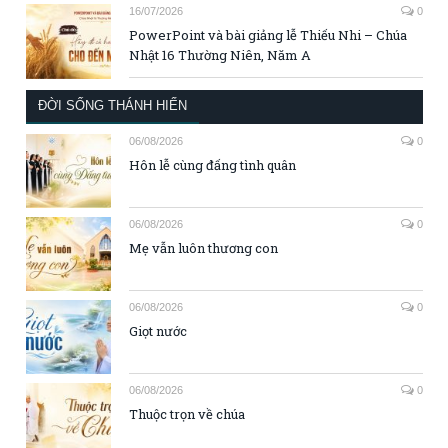
16/07/2026
0
PowerPoint và bài giảng lễ Thiếu Nhi – Chúa
Nhật 16 Thường Niên, Năm A
ĐỜI SỐNG THÁNH HIẾN
06/08/2026
0
Hôn lễ cùng đấng tình quân
06/08/2026
0
Mẹ vẫn luôn thương con
06/08/2026
0
Giọt nước
06/08/2026
0
Thuộc trọn về chúa