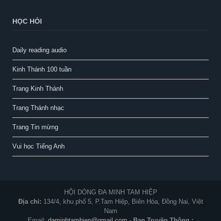
HỌC HỎI
Daily reading audio
Kinh Thánh 100 tuần
Trang Kinh Thánh
Trang Thánh nhạc
Trang Tin mừng
Vui học Tiếng Anh
HỘI DÒNG ĐA MINH TAM HIỆP
Địa chỉ:
134/4, khu phố 5, P.Tam Hiệp, Biên Hòa, Đồng Nai, Việt
Nam
Email:
daminhtamhiep@gmail.com
-
Ban Truyền Thông :