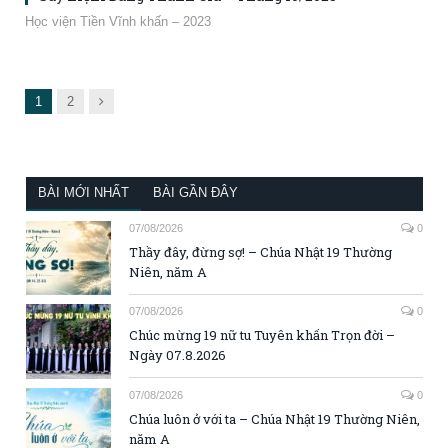
Học viện Tiền Vĩnh khấn – 2023
Next
1
2
BÀI MỚI NHẤT
BÀI GẦN ĐÂY
07/08/2026
0
Thầy đây, đừng sợ! – Chúa Nhật 19 Thường
Niên, năm A
07/08/2026
0
Chúc mừng 19 nữ tu Tuyên khấn Trọn đời –
Ngày 07.8.2026
07/08/2026
0
Chúa luôn ở với ta – Chúa Nhật 19 Thường Niên,
năm A