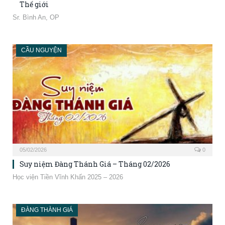
Thế giới
Sr. Bình An, OP
CẦU NGUYỆN
05/02/2026
0
Suy niệm Đàng Thánh Giá – Tháng 02/2026
Học viện Tiền Vĩnh Khấn 2025 – 2026
ĐÀNG THÀNH GIÁ