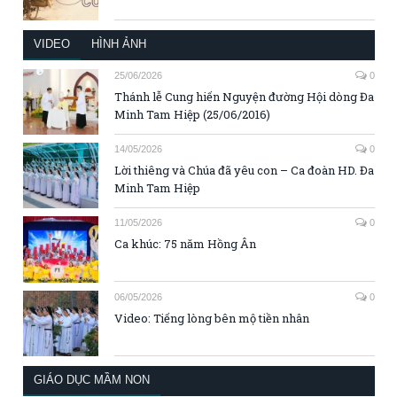
VIDEO
HÌNH ẢNH
25/06/2026
0
Thánh lễ Cung hiến Nguyện đường Hội dòng Đa
Minh Tam Hiệp (25/06/2016)
14/05/2026
0
Lời thiêng và Chúa đã yêu con – Ca đoàn HD. Đa
Minh Tam Hiệp
11/05/2026
0
Ca khúc: 75 năm Hồng Ân
06/05/2026
0
Video: Tiếng lòng bên mộ tiền nhân
GIÁO DỤC MẦM NON