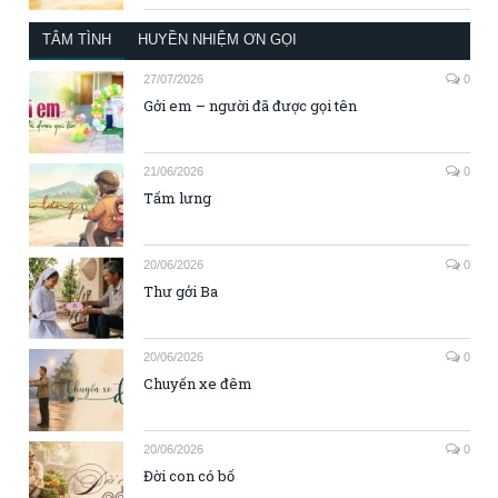
TÂM TÌNH
HUYỀN NHIỆM ƠN GỌI
27/07/2026
0
Gởi em – người đã được gọi tên
21/06/2026
0
Tấm lưng
20/06/2026
0
Thư gởi Ba
20/06/2026
0
Chuyến xe đêm
20/06/2026
0
Đời con có bố