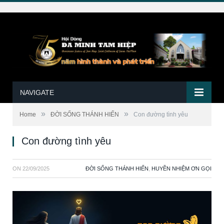
NAVIGATE
»
»
Home
ĐỜI SỐNG THÁNH HIẾN
Con đường tình yêu
Con đường tình yêu
ON
22/09/2025
ĐỜI SỐNG THÁNH HIẾN
,
HUYỀN NHIỆM ƠN GỌI