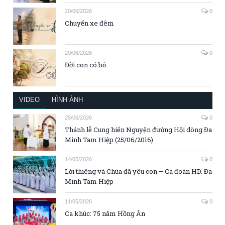
20/06/2026
0
Chuyến xe đêm
20/06/2026
0
Đời con có bố
VIDEO
HÌNH ẢNH
25/06/2026
0
Thánh lễ Cung hiến Nguyện đường Hội dòng Đa
Minh Tam Hiệp (25/06/2016)
14/05/2026
0
Lời thiêng và Chúa đã yêu con – Ca đoàn HD. Đa
Minh Tam Hiệp
11/05/2026
0
Ca khúc: 75 năm Hồng Ân