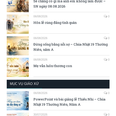
Sẽ chẳng có gì mà anh em không làm được –
SN ngày 08.08.2026
06/08/2026
0
Hôn lễ cùng đấng tình quân
06/08/2026
0
Đừng sống bằng nỗi sợ – Chúa Nhật 19 Thường
Niên, năm A
06/08/2026
0
Mẹ vẫn luôn thương con
MỤC VỤ GIÁO XỨ
06/08/2026
0
PowerPoint và bài giảng lễ Thiếu Nhi – Chúa
Nhật 19 Thường Niên, Năm A
30/07/2026
0