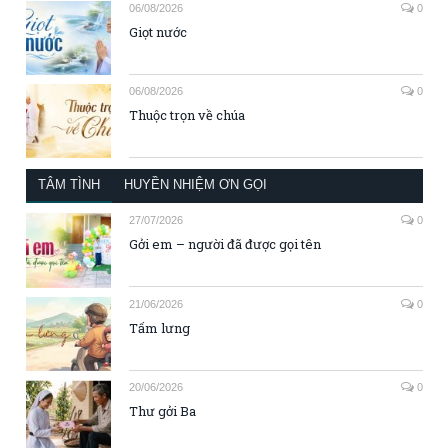
06/08/2026
0
Giọt nước
06/08/2026
0
Thuộc trọn về chúa
TÂM TÌNH
HUYỀN NHIỆM ƠN GỌI
27/07/2026
0
Gởi em – người đã được gọi tên
21/06/2026
0
Tấm lưng
20/06/2026
0
Thư gởi Ba