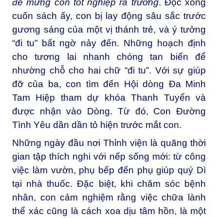
để mừng con tốt nghiệp ra trường
. Đọc xong
cuốn sách ấy, con bị lay động sâu sắc trước
gương sáng của một vị thánh trẻ, và ý tưởng
“đi tu” bất ngờ nảy đến. Những hoạch định
cho tương lai nhanh chóng tan biến để
nhường chỗ cho hai chữ “đi tu”. Với sự giúp
đỡ của ba, con tìm đến Hội dòng Đa Minh
Tam Hiệp tham dự khóa Thanh Tuyển và
được nhận vào Dòng. Từ đó, Con Đường
Tình Yêu dần dần tỏ hiện trước mắt con.
Những ngày đầu nơi Thỉnh viện là quãng thời
gian tập thích nghi với nếp sống mới: từ công
việc làm vườn, phụ bếp đến phụ giúp quý Dì
tại nhà thuốc. Đặc biệt, khi chăm sóc bệnh
nhân, con cảm nghiệm rằng việc chữa lành
thể xác cũng là cách xoa dịu tâm hồn, là một