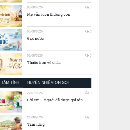
06/08/2026
0
Mẹ vẫn luôn thương con
06/08/2026
0
Giọt nước
06/08/2026
0
Thuộc trọn về chúa
TÂM TÌNH
HUYỀN NHIỆM ƠN GỌI
27/07/2026
0
Gởi em – người đã được gọi tên
21/06/2026
0
Tấm lưng