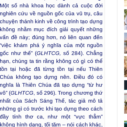
Một số nhà khoa học dành cả cuộc đời
nghiên cứu về nguồn gốc của vũ trụ, câu
chuyện thánh kinh về công trình tạo dựng
không nhằm mục đích giải quyết những
vấn đề này; đúng hơn, nó liên quan đến
“việc khám phá ý nghĩa của một nguồn
gốc như thế” (
GLHTCG,
số 284). Chẳng
hạn, chúng ta tin rằng không có gì có thể
tồn tại hoặc đã từng tồn tại nếu Thiên
Chúa không tạo dựng nên. Điều đó có
nghĩa là Thiên Chúa đã tạo dựng “từ hư
vô” (
GLHTCG
, số 296). Trong chương thứ
nhất của Sách Sáng Thế, tác giả mô tả
những gì có trước khi tạo dựng theo cách
đầy tính thơ ca, như một “vực thẳm”
không hình dạng, tối tăm – nói cách khác,