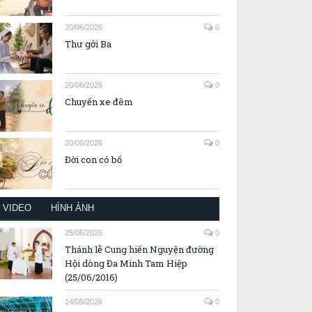
20/06/2026
0
Thư gởi Ba
20/06/2026
0
Chuyến xe đêm
20/06/2026
0
Đời con có bố
VIDEO
HÌNH ẢNH
25/06/2026
0
Thánh lễ Cung hiến Nguyện đường
Hội dòng Đa Minh Tam Hiệp
(25/06/2016)
14/05/2026
0