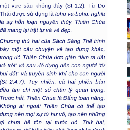
một vực sâu không đáy (St 1,2). Từ Do
Thái được sử dụng là
tohu va-bohu,
nghĩa
là sự hỗn loạn nguyên thủy, Thiên Chúa
đã mang lại trật tự và vẻ đẹp.
Chương thứ hai của Sách Sáng Thế trình
bày một câu chuyện về tạo dựng khác,
trong đó Thiên Chúa đơn giản
“làm ra đất
và trời”
và sau đó dựng nên con người
“từ
bụi đất”
và truyền sinh khí cho con người
(St 2,4.7). Tuy nhiên, cả hai phiên bản
đều ám chỉ một số chân lý quan trọng.
Trước hết, Thiên Chúa là Đấng toàn năng.
Không ai ngoài Thiên Chúa có thể tạo
dựng nên mọi sự từ hư vô, tạo nên những
gì chưa hề tồn tại trước đó. Thứ hai,