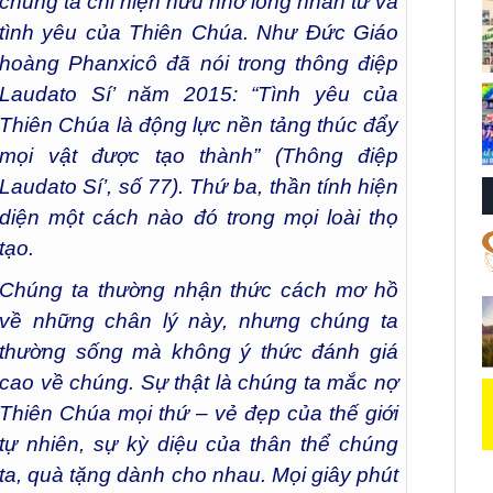
chúng ta chỉ hiện hữu nhờ lòng nhân từ và
tình yêu của Thiên Chúa. Như Đức Giáo
hoàng Phanxicô đã nói trong thông điệp
Laudato Sí’ năm 2015: “Tình yêu của
Thiên Chúa là động lực nền tảng thúc đẩy
mọi vật được tạo thành” (Thông điệp
Laudato Sí’, số 77).
Thứ ba, thần tính hiện
diện một cách nào đó trong mọi loài thọ
tạo.
Chúng ta thường nhận thức cách mơ hồ
về những chân lý này, nhưng chúng ta
thường sống mà không ý thức đánh giá
cao về chúng. Sự thật là chúng ta mắc nợ
Thiên Chúa mọi thứ – vẻ đẹp của thế giới
tự nhiên, sự kỳ diệu của thân thể chúng
ta, quà tặng dành cho nhau. Mọi giây phút