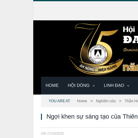
HOME
HỘI DÒNG
LINH ĐẠO
»
»
YOU ARE AT:
Home
Nghiên cứu
Thần H
Ngợi khen sự sáng tạo của Thiê
ON
27/10/2025