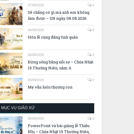
07/08/2026
0
Sẽ chẳng có gì mà anh em không
làm được – SN ngày 08.08.2026
06/08/2026
0
Hôn lễ cùng đấng tình quân
06/08/2026
0
Đừng sống bằng nỗi sợ – Chúa Nhật
19 Thường Niên, năm A
06/08/2026
0
Mẹ vẫn luôn thương con
MỤC VỤ GIÁO XỨ
06/08/2026
0
PowerPoint và bài giảng lễ Thiếu
Nhi – Chúa Nhật 19 Thường Niên,