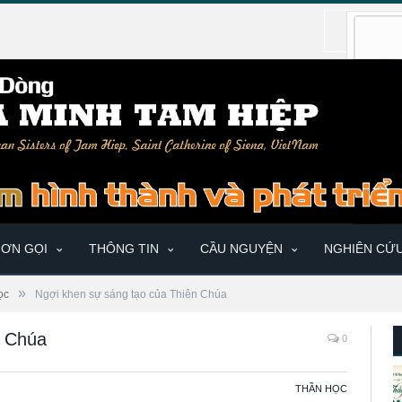
ƠN GỌI
THÔNG TIN
CẦU NGUYỆN
NGHIÊN CỨ
»
ọc
Ngợi khen sự sáng tạo của Thiên Chúa
n Chúa
0
THẦN HỌC