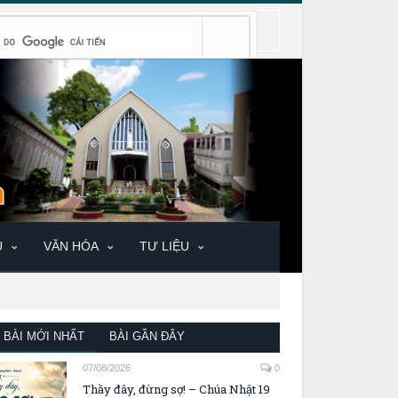
U
VĂN HÓA
TƯ LIỆU
BÀI MỚI NHẤT
BÀI GẦN ĐÂY
07/08/2026
0
Thầy đây, đừng sợ! – Chúa Nhật 19