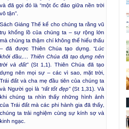
và đã gọi đó là “một ốc đảo giữa nền trời
vô tận”.
Sách Giáng Thế kể cho chúng ta rằng vũ
trụ khổng lồ của chúng ta – sự rộng lớn
mà chúng ta thậm chí không thể hiểu thấu
– đã được Thiên Chúa tạo dựng.
“Lúc
khởi đầu,… Thiên Chúa đã tạo dựng nên
trời và đất”
(St 1,1). Thiên Chúa đã tạo
dựng nên mọi sự – các vì sao, mặt trời,
Trái đất và cha mẹ đầu tiên của chúng ta
và Người gọi là
“rất tốt đẹp”
(St 1,31). Và
khi chúng ta nhìn thấy những hình ảnh
của Trái đất mà các phi hành gia đã thấy,
chúng ta trải nghiệm cùng sự kính sợ và
kinh ngạc.