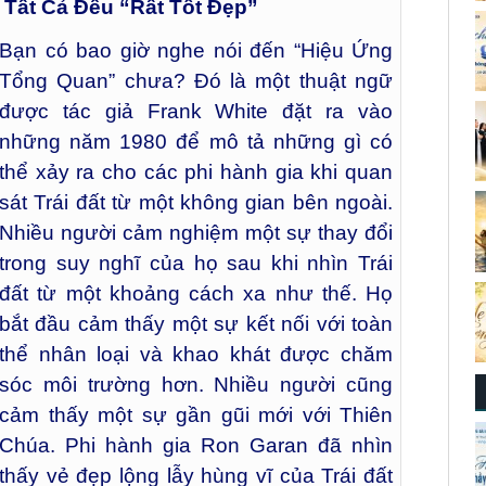
Tất Cả Đều “Rất Tốt Đẹp”
Bạn có bao giờ nghe nói đến “Hiệu Ứng
Tổng Quan” chưa? Đó là một thuật ngữ
được tác giả Frank White đặt ra vào
những năm 1980 để mô tả những gì có
thể xảy ra cho các phi hành gia khi quan
sát Trái đất từ một không gian bên ngoài.
Nhiều người cảm nghiệm một sự thay đổi
trong suy nghĩ của họ sau khi nhìn Trái
đất từ một khoảng cách xa như thế. Họ
bắt đầu cảm thấy một sự kết nối với toàn
thể nhân loại và khao khát được chăm
sóc môi trường hơn. Nhiều người cũng
cảm thấy một sự gần gũi mới với Thiên
Chúa. Phi hành gia Ron Garan đã nhìn
thấy vẻ đẹp lộng lẫy hùng vĩ của Trái đất