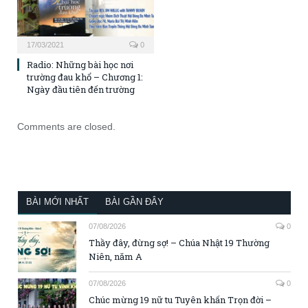
17/03/2021
0
Radio: Những bài học nơi
trường đau khổ – Chương 1:
Ngày đầu tiên đến trường
Comments are closed.
BÀI MỚI NHẤT
BÀI GẦN ĐÂY
07/08/2026
0
Thầy đây, đừng sợ! – Chúa Nhật 19 Thường
Niên, năm A
07/08/2026
0
Chúc mừng 19 nữ tu Tuyên khấn Trọn đời –