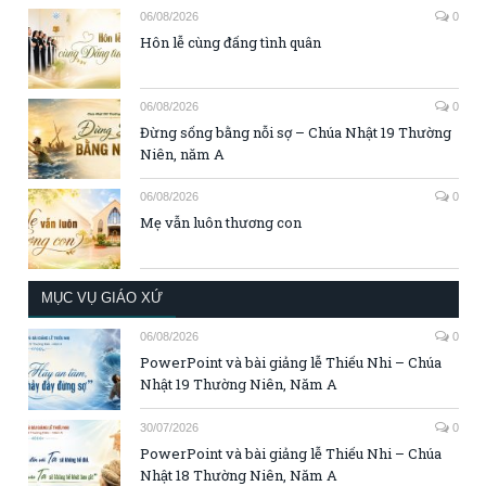
06/08/2026
0
Hôn lễ cùng đấng tình quân
06/08/2026
0
Đừng sống bằng nỗi sợ – Chúa Nhật 19 Thường
Niên, năm A
06/08/2026
0
Mẹ vẫn luôn thương con
MỤC VỤ GIÁO XỨ
06/08/2026
0
PowerPoint và bài giảng lễ Thiếu Nhi – Chúa
Nhật 19 Thường Niên, Năm A
30/07/2026
0
PowerPoint và bài giảng lễ Thiếu Nhi – Chúa
Nhật 18 Thường Niên, Năm A