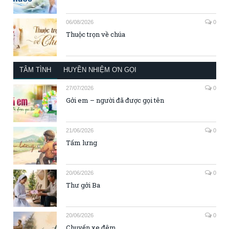
06/08/2026
0
Thuộc trọn về chúa
TÂM TÌNH
HUYỀN NHIỆM ƠN GỌI
27/07/2026
0
Gởi em – người đã được gọi tên
21/06/2026
0
Tấm lưng
20/06/2026
0
Thư gởi Ba
20/06/2026
0
Chuyến xe đêm