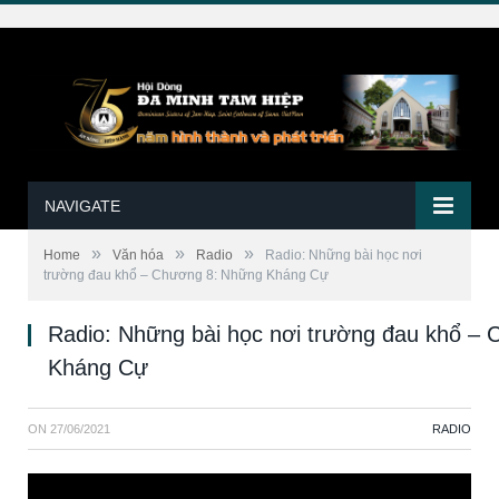
NAVIGATE
»
»
»
Home
Văn hóa
Radio
Radio: Những bài học nơi
trường đau khổ – Chương 8: Những Kháng Cự
Radio: Những bài học nơi trường đau khổ –
Kháng Cự
ON
27/06/2021
RADIO