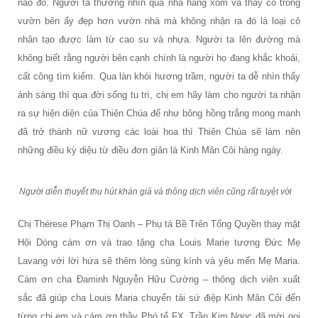
nào đó. Người ta thường nhìn qua nhà hàng xóm và thấy cỏ trong
vườn bên ấy đẹp hơn vườn nhà mà không nhận ra đó là loại cỏ
nhân tạo được làm từ cao su và nhựa. Người ta lên đường mà
không biết rằng người bên cạnh chính là người họ đang khắc khoải,
cất công tìm kiếm. Qua làn khói hương trầm, người ta dễ nhìn thấy
ánh sáng thì qua đời sống tu trì, chị em hãy làm cho người ta nhận
ra sự hiện diện của Thiên Chúa để như bông hồng trắng mong manh
đã trở thành nữ vương các loài hoa thì Thiên Chúa sẽ làm nên
những điều kỳ diệu từ điều đơn giản là Kinh Mân Côi hàng ngày.
Người diễn thuyết thu hút khán giả và thông dịch viên cũng rất tuyệt vời
Chị Thérese Phạm Thị Oanh – Phụ tá Bề Trên Tổng Quyền thay mặt
Hội Dòng cám ơn và trao tặng cha Louis Marie tượng Đức Mẹ
Lavang với lời hứa sẽ thêm lòng sùng kính và yêu mến Mẹ Maria.
Cám ơn cha Đaminh Nguyễn Hữu Cường – thông dịch viên xuất
sắc đã giúp cha Louis Maria chuyển tải sứ điệp Kinh Mân Côi đến
từng chị em và cám ơn thầy Phó tế FX. Trần Kim Ngọc đã mời gọi