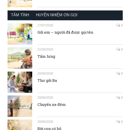
TÂM TÌNH
HUYỀN NHIỆM ƠN GỌI
27/07/2026
0
Gởi em – người đã được gọi tên
21/06/2026
0
Tấm lưng
20/06/2026
0
Thư gởi Ba
20/06/2026
0
Chuyến xe đêm
20/06/2026
0
Đời con có bố