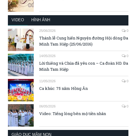
VIDEO
HÌNH ẢNH
25/06/2026
0
Thánh lễ Cung hiến Nguyện đường Hội dòng Đa
Minh Tam Hiệp (25/06/2016)
14/05/2026
0
Lời thiêng và Chúa đã yêu con – Ca đoàn HD. Đa
Minh Tam Hiệp
11/05/2026
0
Ca khúc: 75 năm Hồng Ân
06/05/2026
0
Video: Tiếng lòng bên mộ tiền nhân
GIÁO DỤC MẦM NON