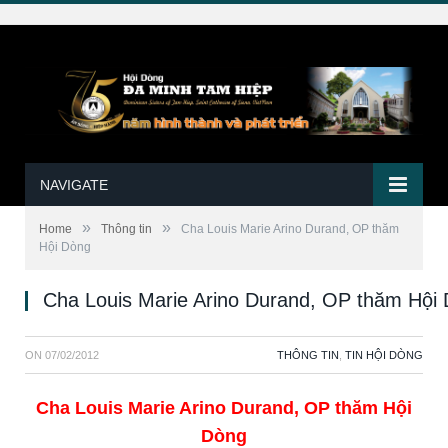
NAVIGATE
»
»
Home
Thông tin
Cha Louis Marie Arino Durand, OP thăm
Hội Dòng
Cha Louis Marie Arino Durand, OP thăm Hội
ON
07/02/2012
THÔNG TIN
,
TIN HỘI DÒNG
Cha Louis Marie Arino Durand, OP thăm Hội
Dòng