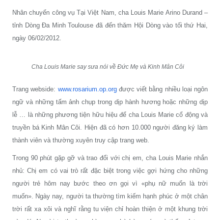
Nhân chuyến công vụ Tại Việt Nam, cha Louis Marie Arino Durand –
tỉnh Dòng Đa Minh Toulouse đã đến thăm Hội Dòng vào tối thứ Hai,
ngày 06/02/2012.
Cha Louis Marie say sưa nói về Đức Mẹ và Kinh Mân Côi
Trang webside:
www.rosarium.op.org
được viết bằng nhiều loại ngôn
ngữ và những tấm ảnh chụp trong dịp hành hương hoặc những dịp
lễ … là những phương tiện hữu hiệu để cha Louis Marie cổ động và
truyền bá Kinh Mân Côi. Hiện đã có hơn 10.000 người đăng ký làm
thành viên và thường xuyên truy cập trang web.
Trong 90 phút gặp gỡ và trao đổi với chị em, cha Louis Marie nhắn
nhủ: Chị em có vai trò rất đặc biệt trong việc gợi hứng cho những
người trẻ hôm nay bước theo ơn gọi vì «phụ nữ muốn là trời
muốn». Ngày nay, người ta thường tìm kiếm hạnh phúc ở một
chân
trời
rất xa xôi và nghĩ rằng tu viện chỉ hoàn thiện ở một khung trời