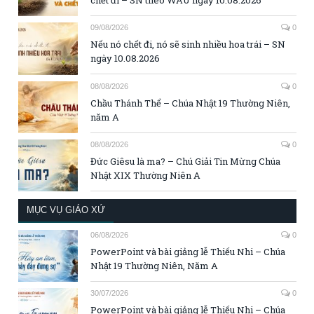
chết đi – SN theo WAU ngày 10.08.2026
09/08/2026
0
Nếu nó chết đi, nó sẽ sinh nhiều hoa trái – SN
ngày 10.08.2026
08/08/2026
0
Chầu Thánh Thể – Chúa Nhật 19 Thường Niên,
năm A
08/08/2026
0
Đức Giêsu là ma? – Chú Giải Tin Mừng Chúa
Nhật XIX Thường Niên A
MỤC VỤ GIÁO XỨ
06/08/2026
0
PowerPoint và bài giảng lễ Thiếu Nhi – Chúa
Nhật 19 Thường Niên, Năm A
30/07/2026
0
PowerPoint và bài giảng lễ Thiếu Nhi – Chúa