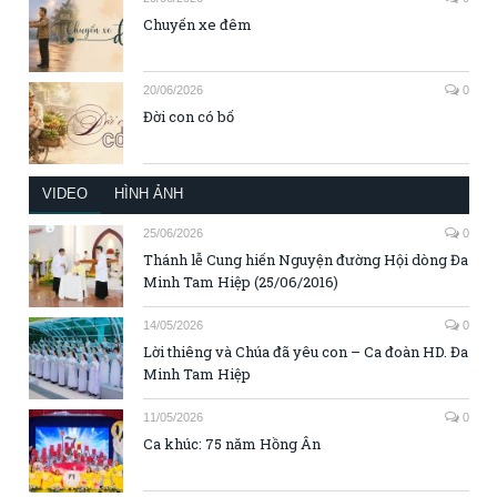
Chuyến xe đêm
20/06/2026
0
Đời con có bố
VIDEO
HÌNH ẢNH
25/06/2026
0
Thánh lễ Cung hiến Nguyện đường Hội dòng Đa
Minh Tam Hiệp (25/06/2016)
14/05/2026
0
Lời thiêng và Chúa đã yêu con – Ca đoàn HD. Đa
Minh Tam Hiệp
11/05/2026
0
Ca khúc: 75 năm Hồng Ân