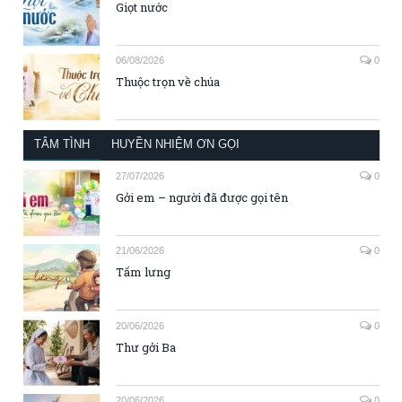
Giọt nước
06/08/2026
0
Thuộc trọn về chúa
TÂM TÌNH
HUYỀN NHIỆM ƠN GỌI
27/07/2026
0
Gởi em – người đã được gọi tên
21/06/2026
0
Tấm lưng
20/06/2026
0
Thư gởi Ba
20/06/2026
0