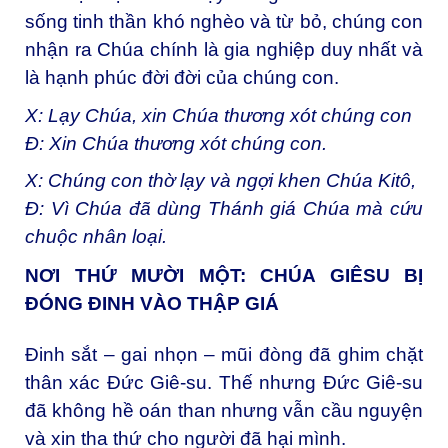
sống tinh thần khó nghèo và từ bỏ, chúng con
nhận ra Chúa chính là gia nghiệp duy nhất và
là hạnh phúc đời đời của chúng con.
X: Lạy Chúa, xin Chúa thương xót chúng con
Đ: Xin Chúa thương xót chúng con.
X: Chúng con thờ lạy và ngợi khen Chúa Kitô,
Đ: Vì Chúa đã dùng Thánh giá Chúa mà cứu
chuộc nhân loại.
NƠI THỨ MƯỜI MỘT: CHÚA GIÊSU BỊ
ĐÓNG ĐINH VÀO THẬP GIÁ
Đinh sắt – gai nhọn – mũi đòng đã ghim chặt
thân xác Đức Giê-su. Thế nhưng Đức Giê-su
đã không hề oán than nhưng vẫn cầu nguyện
và xin tha thứ cho người đã hại mình.