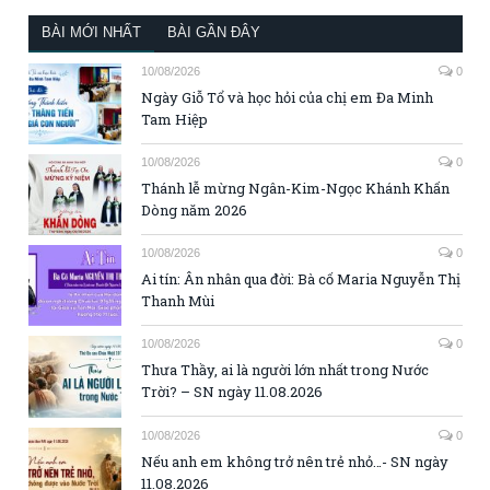
BÀI MỚI NHẤT
BÀI GẦN ĐÂY
10/08/2026
0
Ngày Giỗ Tổ và học hỏi của chị em Đa Minh
Tam Hiệp
10/08/2026
0
Thánh lễ mừng Ngân-Kim-Ngọc Khánh Khấn
Dòng năm 2026
10/08/2026
0
Ai tín: Ân nhân qua đời: Bà cố Maria Nguyễn Thị
Thanh Mùi
10/08/2026
0
Thưa Thầy, ai là người lớn nhất trong Nước
Trời? – SN ngày 11.08.2026
10/08/2026
0
Nếu anh em không trở nên trẻ nhỏ…- SN ngày
11.08.2026