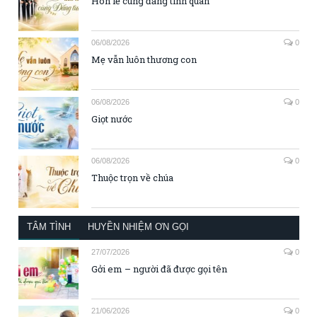
Hôn lễ cùng đấng tình quân
06/08/2026
0
Mẹ vẫn luôn thương con
06/08/2026
0
Giọt nước
06/08/2026
0
Thuộc trọn về chúa
TÂM TÌNH
HUYỀN NHIỆM ƠN GỌI
27/07/2026
0
Gởi em – người đã được gọi tên
21/06/2026
0