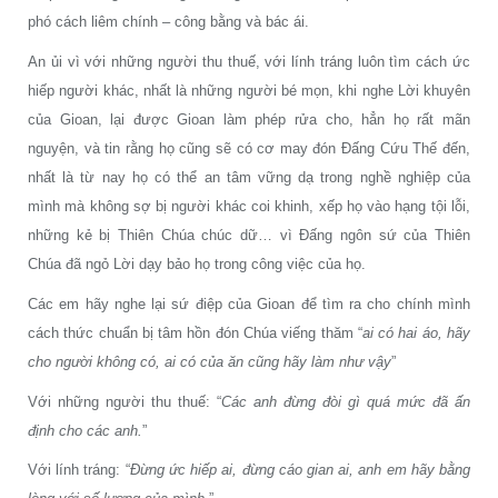
phó cách liêm chính – công bằng và bác ái.
An ủi vì với những người thu thuế, với lính tráng luôn tìm cách ức
hiếp người khác, nhất là những người bé mọn, khi nghe Lời khuyên
của Gioan, lại được Gioan làm phép rửa cho, hẳn họ rất mãn
nguyện, và tin rằng họ cũng sẽ có cơ may đón Đấng Cứu Thế đến,
nhất là từ nay họ có thể an tâm vững dạ trong nghề nghiệp của
mình mà không sợ bị người khác coi khinh, xếp họ vào hạng tội lỗi,
những kẻ bị Thiên Chúa chúc dữ… vì Đấng ngôn sứ của Thiên
Chúa đã ngỏ Lời dạy bảo họ trong công việc của họ.
Các em hãy nghe lại sứ điệp của Gioan để tìm ra cho chính mình
cách thức chuẩn bị tâm hồn đón Chúa viếng thăm “
ai có hai áo, hãy
cho người không có, ai có của ăn cũng hãy làm như vậy
”
Với những người thu thuế: “
Các anh đừng đòi gì quá mức đã ấn
định cho các anh.
”
Với lính tráng: “
Đừng ức hiếp ai, đừng cáo gian ai, anh em hãy bằng