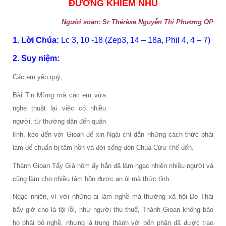
ĐƯỜNG KHIÊM NHU
Người soạn: Sr Thérèse Nguyễn Thị Phượng OP
1. Lời Chúa:
Lc 3, 10 -18 (Zep3, 14 – 18a, Phil 4, 4 – 7)
2. Suy niệm:
Các em yêu quý,
Bài Tin Mừng mà các em vừa
nghe thuật lại việc có nhiều
người, từ thường dân đến quân
lính, kéo đến với Gioan để xin Ngài chỉ dẫn những cách thức phải
làm để chuẩn bị tâm hồn và đời sống đón Chúa Cứu Thế đến.
Thánh Gioan Tẩy Giả hôm ấy hẳn đã làm ngạc nhiên nhiều người và
cũng làm cho nhiều tâm hồn được an ủi mà thức tỉnh.
Ngạc nhiên, vì với những ai làm nghề mà thường xã hội Do Thái
bấy giờ cho là tội lỗi, như người thu thuế, Thánh Gioan không bảo
họ phải bỏ nghề, nhưng là trung thành với bổn phận đã được trao