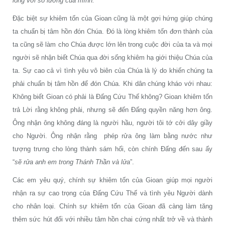
lòng với số lương của mình.
”
Đặc biệt sự khiêm tốn của Gioan cũng là một gợi hứng giúp chúng
ta chuẩn bị tâm hồn đón Chúa. Đó là lòng khiêm tốn đơn thành của
ta cũng sẽ làm cho Chúa được lớn lên trong cuộc đời của ta và mọi
người sẽ nhận biết Chúa qua đời sống khiêm hạ giới thiệu Chúa của
ta. Sự cao cả vì tình yêu vô biên của Chúa là lý do khiến chúng ta
phải chuẩn bị tâm hồn để đón Chúa. Khi dân chúng kháo với nhau:
Không biết Gioan có phải là Đấng Cứu Thế không? Gioan khiêm tốn
trả Lời rằng không phải, nhưng sẽ đến Đấng quyền năng hơn ông.
Ông nhận ông không đáng là người hầu, người tôi tớ cởi dây giầy
cho Người. Ông nhận rằng phép rửa ông làm bằng nước như
tượng trưng cho lòng thành sám hối, còn chính Đấng đến sau ấy
“
sẽ rửa anh em trong Thánh Thần và lửa
”.
Các em yêu quý, chính sự khiêm tốn của Gioan giúp mọi người
nhận ra sự cao trọng của Đấng Cứu Thế và tình yêu Người dành
cho nhân loại. Chính sự khiêm tốn của Gioan đã càng làm tăng
thêm sức hút đối với nhiều tâm hồn chai cứng nhất trở về và thành