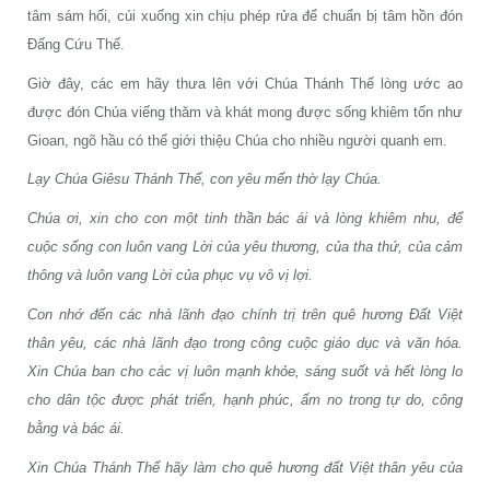
tâm sám hối, cúi xuống xin chịu phép rửa để chuẩn bị tâm hồn đón
Đấng Cứu Thế.
Giờ đây, các em hãy thưa lên với Chúa Thánh Thể lòng ước ao
được đón Chúa viếng thăm và khát mong được sống khiêm tốn như
Gioan, ngõ hầu có thể giới thiệu Chúa cho nhiều người quanh em.
Lạy Chúa Giêsu Thánh Thể, con yêu mến thờ lạy Chúa.
Chúa ơi, xin cho con một tinh thần bác ái và lòng khiêm nhu, để
cuộc sống con luôn vang Lời của yêu thương, của tha thứ, của cảm
thông và luôn vang Lời của phục vụ vô vị lợi.
Con nhớ đến các nhà lãnh đạo chính trị trên quê hương Đất Việt
thân yêu, các nhà lãnh đạo trong công cuộc giáo dục và văn hóa.
Xin Chúa ban cho các vị luôn mạnh khỏe, sáng suốt và hết lòng lo
cho dân tộc được phát triển, hạnh phúc, ấm no trong tự do, công
bằng và bác ái.
Xin Chúa Thánh Thể hãy làm cho quê hương đất Việt thân yêu của