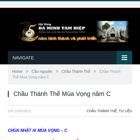
NAVIGATE
»
»
»
Home
Cầu nguyện
Chầu Thánh Thể
Chầu Thánh
Thể Mùa Vọng năm C
Chầu Thánh Thể Mùa Vọng năm C
ON
12/02/2012
CHẦU THÁNH THỂ
,
TƯ LIỆU
CHÚA NHẬT III MÙA VỌNG – C