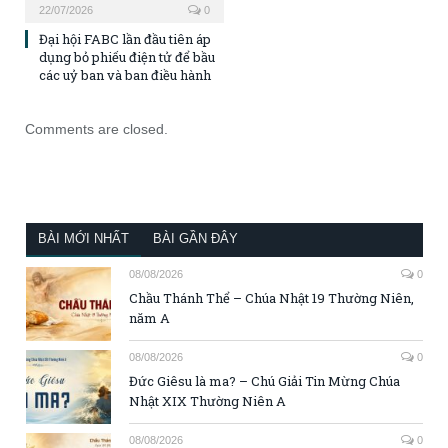
22/07/2026
0
Đại hội FABC lần đầu tiên áp
dụng bỏ phiếu điện tử để bầu
các uỷ ban và ban điều hành
Comments are closed.
BÀI MỚI NHẤT
BÀI GẦN ĐÂY
08/08/2026
0
Chầu Thánh Thể – Chúa Nhật 19 Thường Niên,
năm A
08/08/2026
0
Đức Giêsu là ma? – Chú Giải Tin Mừng Chúa
Nhật XIX Thường Niên A
08/08/2026
0