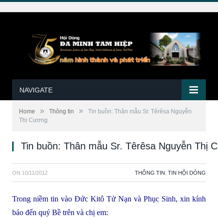
NAVIGATE
»
»
Home
Thông tin
Tin buồn: Thân mẫu Sr. Têrêsa Nguyễn
Thị Cương
Tin buồn: Thân mẫu Sr. Têrêsa Nguyễn Thị 
ON
10/11/2012
THÔNG TIN
,
TIN HỘI DÒNG
Trong niềm tin vào Đức Kitô Tử Nạn và Phục Sinh, xin kính
báo đến quý Bề trên và chị em: