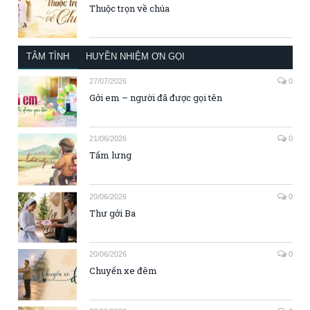
Thuộc trọn về chúa
TÂM TÌNH
HUYỀN NHIỆM ƠN GỌI
27/07/2026
0
Gởi em – người đã được gọi tên
21/06/2026
0
Tấm lưng
20/06/2026
0
Thư gởi Ba
20/06/2026
0
Chuyến xe đêm