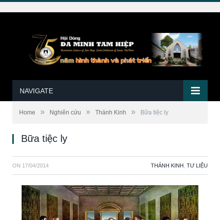
NAVIGATE
»
»
»
Home
Nghiên cứu
Thánh Kinh
Bữa tiệc ly
Bữa tiệc ly
ON
17/04/2014
THÁNH KINH
,
TƯ LIỆU