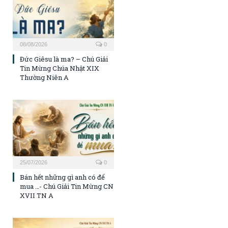
08/08/2026
0
Đức Giêsu là ma? – Chú Giải
Tin Mừng Chúa Nhật XIX
Thường Niên A
25/07/2026
0
Bán hết những gì anh có để
mua …- Chú Giải Tin Mừng CN
XVII TN A