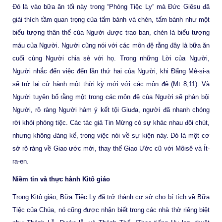
Đó là vào bữa ăn tối này trong “Phòng Tiệc Ly” mà Đức Giêsu đã
giải thích tầm quan trọng của tấm bánh và chén, tấm bánh như một
biểu tượng thân thể của Người được trao ban, chén là biểu tượng
máu của Người. Người cũng nói với các môn đệ rằng đây là bữa ăn
cuối cùng Người chia sẻ với họ. Trong những Lời của Người,
Người nhắc đến việc đến lần thứ hai của Người, khi Đấng Mê-si-a
sẽ trở lại cử hành một thời kỳ mới với các môn đệ (Mt 8,11). Và
Người tuyên bố rằng một trong các môn đệ của Người sẽ phản bội
Người, rõ ràng Người hàm ý kết tội Giuđa, người đã nhanh chóng
rời khỏi phòng tiệc. Các tác giả Tin Mừng có sự khác nhau đôi chút,
nhưng không đáng kể, trong việc nói về sự kiện này. Đó là một cơ
sở rõ ràng về Giao ước mới, thay thế Giao Ước cũ với Môisê và Ít-
ra-en.
Niềm tin và thực hành Kitô giáo
Trong Kitô giáo, Bữa Tiệc Ly đã trở thành cơ sở cho bí tích về Bữa
Tiệc của Chúa, nó cũng được nhận biết trong các nhà thờ riêng biệt