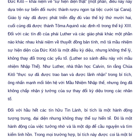
Đức Kitô – khái niệm về “sự hiện diện thật” (một phần, điều này này
dựa trên sự biến đổi nước thành rượu ngon tại tiệc cưới tại Cana).
Giáo lý này đã được phát triển đầy đủ vào thế kỷ thứ mười hai,
cuối cùng đã được thánh Tôma Aquinô xác định rõ trong thế kỷ XIII.
Đối với các tín đồ của phái Luther và các giáo phái khác một phần
nào khác nhau khái niệm về thuyết đồng bản tính, mô tả mầu nhiệm
sự hiện diện của Đức Kitô là một điều kỳ diệu, nhưng không thể lý,
không thay đổi trong các yếu tố. (Luther so sánh điều này với mầu
nhiệm Nhập Thể). Như Luther, nhà thần học Calvin, tin rằng Chúa
Kitô “thực sự đã được trao ban và được lãnh nhận” trong bí tích,
ông nhấn mạnh mối liên hệ với Mầu Nhiệm Nhập thể, nhưng ông đã
không chấp nhận ý tưởng của sự thay đổi kỳ diệu trong các nhân
tố.
Đối với hầu hết các tín hữu Tin Lành, bí tích là một hành động
tượng trưng, đại diện nhưng không thay thế sự hiến tế. Đó là một
hành động của việc tưởng nhớ và là một dịp để cầu nguyện và tìm
kiếm linh hồn. Trong mọi trường hợp, bí tích này được coi là một bí