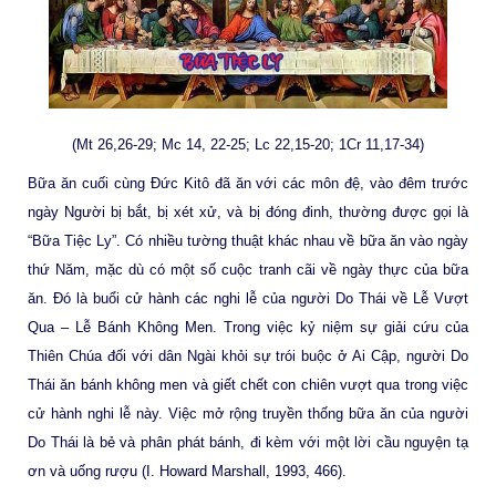
(Mt 26,26-29; Mc 14, 22-25; Lc 22,15-20; 1Cr 11,17-34)
Bữa ăn cuối cùng Đức Kitô đã ăn với các môn đệ, vào đêm trước
ngày Người bị bắt, bị xét xử, và bị đóng đinh, thường được gọi là
“Bữa Tiệc Ly”. Có nhiều tường thuật khác nhau về bữa ăn vào ngày
thứ Năm, mặc dù có một số cuộc tranh cãi về ngày thực của bữa
ăn. Đó là buổi cử hành các nghi lễ của người Do Thái về Lễ Vượt
Qua – Lễ Bánh Không Men. Trong việc kỷ niệm sự giải cứu của
Thiên Chúa đối với dân Ngài khỏi sự trói buộc ở Ai Cập, người Do
Thái ăn bánh không men và giết chết con chiên vượt qua trong việc
cử hành nghi lễ này. Việc mở rộng truyền thống bữa ăn của người
Do Thái là bẻ và phân phát bánh, đi kèm với một lời cầu nguyện tạ
ơn và uống rượu (I. Howard Marshall, 1993, 466).