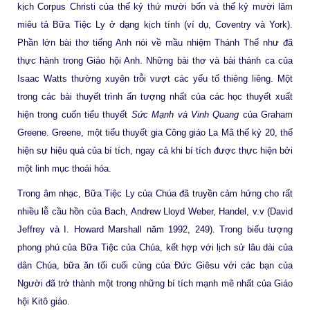
kịch Corpus Christi của thế kỷ thứ mười bốn và thế kỷ mười lăm
miêu tả Bữa Tiệc Ly ở dạng kịch tính (ví dụ, Coventry và York).
Phần lớn bài thơ tiếng Anh nói về mầu nhiệm Thánh Thể như đã
thực hành trong Giáo hội Anh. Những bài thơ và bài ​​thánh ca của
Isaac Watts thường xuyên trỗi vượt các yếu tố thiêng liêng. Một
trong các bài thuyết trình ấn tượng nhất của các học thuyết xuất
hiện trong cuốn tiểu thuyết
Sức Mạnh và Vinh Quang
của Graham
Greene. Greene, một tiểu thuyết gia Công giáo La Mã thế kỷ 20, thể
hiện sự hiệu quả của bí tích, ngay cả khi bí tích được thực hiện bởi
một linh mục thoái hóa.
Trong âm nhạc, Bữa Tiệc Ly của Chúa đã truyền cảm hứng cho rất
nhiều lễ cầu hồn của Bach, Andrew Lloyd Weber, Handel, v.v (David
Jeffrey và I. Howard Marshall năm 1992, 249). Trong biểu tượng
phong phú của Bữa Tiệc của Chúa, kết hợp với lịch sử lâu dài của
dân Chúa, bữa ăn tối cuối cùng của Đức Giêsu với các bạn của
Người đã trở thành một trong những bí tích mạnh mẽ nhất của Giáo
hội Kitô giáo.