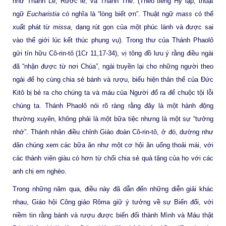
như Thánh Lễ, Rước lễ, và Thánh Thể. (Theo tiếng Hy lạp, thuật
ngữ
Eucharistia
có nghĩa là “lòng biết ơn”. Thuật ngữ
mass
có thể
xuất phát từ
missa
, dạng rút gọn của một phúc lành và được sai
vào thế giới lúc kết thúc phụng vụ). Trong thư của Thánh Phaolô
gửi tín hữu Cô-rin-tô (1Cr 11,17-34), vị tông đồ lưu ý rằng điều ngài
đã “nhận được từ nơi Chúa”, ngài truyền lại cho những người theo
ngài để họ cùng chia sẻ bánh và rượu, biểu hiện thân thể của Đức
Kitô bị bẻ ra cho chúng ta và máu của Người đổ ra để chuộc tội lỗi
chúng ta. Thánh Phaolô nói rõ ràng rằng đây là một hành động
thường xuyên, không phải là một bữa tiệc nhưng là một sự “tưởng
nhớ”. Thánh nhân điều chỉnh Giáo đoàn Cô-rin-tô, ở đó, dường như
dân chúng xem các bữa ăn như một cơ hội ăn uống thoải mái, với
các thành viên giàu có hơn từ chối chia sẻ quà tặng của họ với các
anh chị em nghèo.
Trong những năm qua, điều này đã dẫn đến những diễn giải khác
nhau, Giáo hội Công giáo Rôma giữ ý tưởng về sự Biến đổi, với
niềm tin rằng bánh và rượu được biến đổi thành Mình và Máu thật