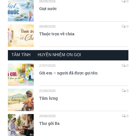
06/08/2026
0
Giọt nước
06/08/2026
0
Thuộc trọn về chúa
TÂM TÌNH
HUYỀN NHIỆM ƠN GỌI
27/07/2026
0
Gởi em – người đã được gọi tên
21/06/2026
0
Tấm lưng
20/06/2026
0
Thư gởi Ba