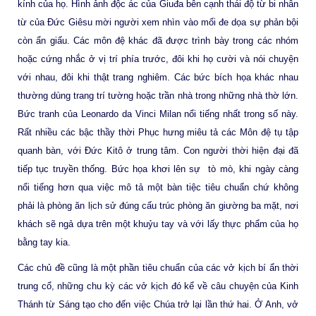
kính của họ. Hình ảnh độc ác của Giuđa bên cạnh thái độ từ bi nhân
từ của Đức Giêsu mời người xem nhìn vào mối đe dọa sự phản bội
còn ẩn giấu. Các môn đệ khác đã được trình bày trong các nhóm
hoặc cứng nhắc ở vị trí phía trước, đôi khi họ cười và nói chuyện
với nhau, đôi khi thật trang nghiêm. Các bức bích họa khác nhau
thường dùng trang trí tường hoặc trần nhà trong những nhà thờ lớn.
Bức tranh của Leonardo da Vinci Milan nổi tiếng nhất trong số này.
Rất nhiều các bậc thầy thời Phục hưng miêu tả các Môn đệ tụ tập
quanh bàn, với Đức Kitô ở trung tâm. Con người thời hiện đại đã
tiếp tục truyền thống. Bức họa khơi lên sự tò mò, khi ngày càng
nổi tiếng hơn qua việc mô tả một bàn tiệc tiêu chuẩn chứ không
phải là phòng ăn lịch sử đúng cấu trúc phòng ăn giường ba mặt, nơi
khách sẽ ngả dựa trên một khuỷu tay và với lấy thực phẩm của họ
bằng tay kia.
Các chủ đề cũng là một phần tiêu chuẩn của các vở kịch bí ẩn thời
trung cổ, những chu kỳ các vở kịch đó kể về câu chuyện của Kinh
Thánh từ Sáng tạo cho đến việc Chúa trở lại lần thứ hai. Ở Anh, vở