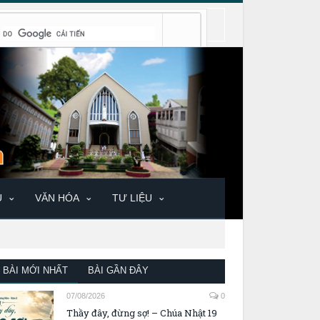
U
VĂN HÓA
TƯ LIỆU
BÀI MỚI NHẤT
BÀI GẦN ĐÂY
07/08/2026
0
Thầy đây, đừng sợ! – Chúa Nhật 19