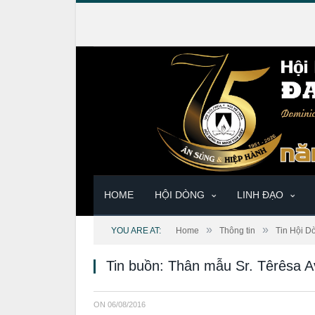
HOME
HỘI DÒNG
LINH ĐẠO
»
»
YOU ARE AT:
Home
Thông tin
Tin Hội D
Tin buồn: Thân mẫu Sr. Têrêsa A
ON
06/08/2016