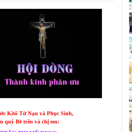
Đức Kitô Tử Nạn và Phục Sinh,
n quý Bề trên và chị em: