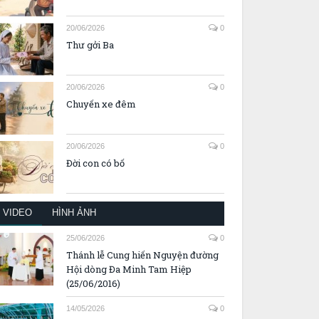
20/06/2026
0
Thư gởi Ba
20/06/2026
0
Chuyến xe đêm
20/06/2026
0
Đời con có bố
VIDEO
HÌNH ẢNH
25/06/2026
0
Thánh lễ Cung hiến Nguyện đường
Hội dòng Đa Minh Tam Hiệp
(25/06/2016)
14/05/2026
0