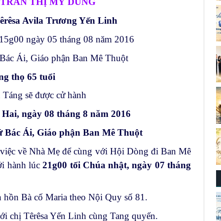
A TRẦN THỊ MỸ DUNG
êrêsa Avila Trương Yến Linh
 15g00 ngày 05 tháng 08 năm 2016
ứ Bác Ái, Giáo phận Ban Mê Thuột
g thọ 65 tuổi
 Táng sẽ được cử hành
 Hai, ngày 08 tháng 8 năm 2016
 Bác Ái, Giáo phận Ban Mê Thuột
g việc về Nhà Mẹ để cùng với Hội Dòng đi Ban Mê
ởi hành lúc
21g00 tối Chúa nhật, ngày 07 tháng
 hồn Bà cố Maria theo Nội Quy số 81.
ới chị Têrêsa Yến Linh cùng Tang quyến.