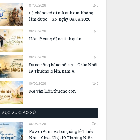
07/08/2026
0
Sẽ chẳng có gì mà anh em không
làm được – SN ngày 08.08.2026
06/08/2026
0
Hôn lễ cùng đấng tình quân
06/08/2026
0
Đừng sống bằng nỗi sợ – Chúa Nhật
19 Thường Niên, năm A
06/08/2026
0
Mẹ vẫn luôn thương con
MỤC VỤ GIÁO XỨ
06/08/2026
0
PowerPoint và bài giảng lễ Thiếu
Nhi – Chúa Nhật 19 Thường Niên,