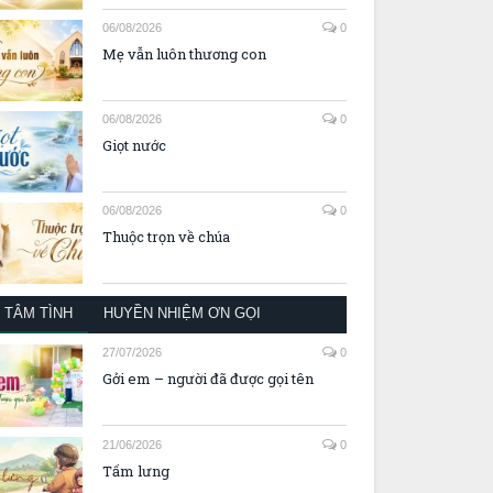
06/08/2026
0
Mẹ vẫn luôn thương con
06/08/2026
0
Giọt nước
06/08/2026
0
Thuộc trọn về chúa
TÂM TÌNH
HUYỀN NHIỆM ƠN GỌI
27/07/2026
0
Gởi em – người đã được gọi tên
21/06/2026
0
Tấm lưng