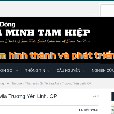
ƠN GỌI
THÔNG TIN
CẦU NGUYỆN
NGHIÊN CỨ
»
òng
Tin buồn: Thân mẫu Sr. Têrêsa Avila Trương Yến Linh. OP
vila Trương Yến Linh. OP
0
TIN HỘI DÒNG