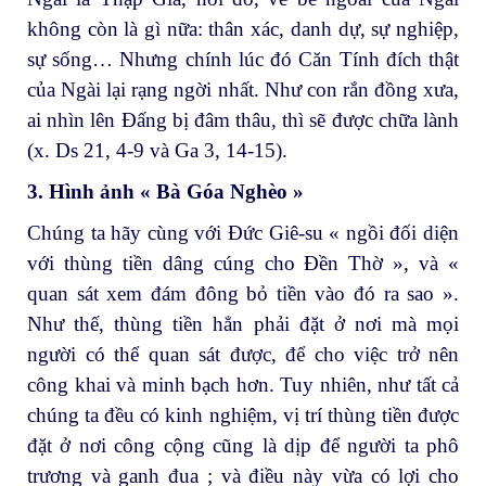
không còn là gì nữa: thân xác, danh dự, sự nghiệp,
sự sống… Nhưng chính lúc đó Căn Tính đích thật
của Ngài lại rạng ngời nhất. Như con rắn đồng xưa,
ai nhìn lên Đấng bị đâm thâu, thì sẽ được chữa lành
(x. Ds 21, 4-9 và Ga 3, 14-15).
3. Hình ảnh « Bà Góa Nghèo »
Chúng ta hãy cùng với Đức Giê-su « ngồi đối diện
với thùng tiền dâng cúng cho Đền Thờ », và «
quan sát xem đám đông bỏ tiền vào đó ra sao ».
Như thế, thùng tiền hẳn phải đặt ở nơi mà mọi
người có thể quan sát được, để cho việc trở nên
công khai và minh bạch hơn. Tuy nhiên, như tất cả
chúng ta đều có kinh nghiệm, vị trí thùng tiền được
đặt ở nơi công cộng cũng là dịp để người ta phô
trương và ganh đua ; và điều này vừa có lợi cho