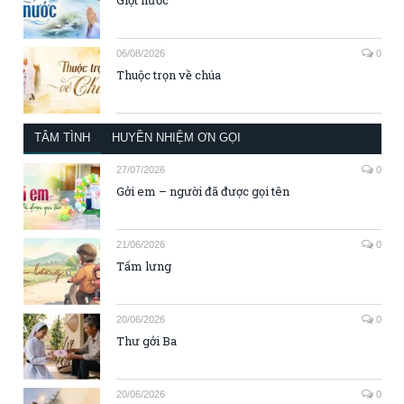
06/08/2026
0
Thuộc trọn về chúa
TÂM TÌNH
HUYỀN NHIỆM ƠN GỌI
27/07/2026
0
Gởi em – người đã được gọi tên
21/06/2026
0
Tấm lưng
20/06/2026
0
Thư gởi Ba
20/06/2026
0