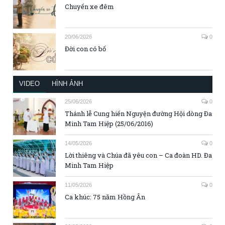
Chuyến xe đêm
20/06/2026
0
Đời con có bố
VIDEO
HÌNH ẢNH
25/06/2026
0
Thánh lễ Cung hiến Nguyện đường Hội dòng Đa
Minh Tam Hiệp (25/06/2016)
14/05/2026
0
Lời thiêng và Chúa đã yêu con – Ca đoàn HD. Đa
Minh Tam Hiệp
11/05/2026
0
Ca khúc: 75 năm Hồng Ân