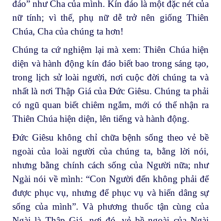
đáo” như Cha của mình. Kín đáo là một đặc nét của
nữ tính; vì thế, phụ nữ dễ trở nên giống Thiên
Chúa, Cha của chúng ta hơn!
Chúng ta cứ nghiệm lại mà xem: Thiên Chúa hiện
diện và hành động kín đáo biết bao trong sáng tạo,
trong lịch sử loài người, nơi cuộc đời chúng ta và
nhất là nơi Thập Giá của Đức Giêsu. Chúng ta phải
có ngũ quan biết chiêm ngắm, mới có thể nhận ra
Thiên Chúa hiện diện, lên tiếng và hành động.
Đức Giêsu không chỉ chữa bệnh sống theo vẻ bề
ngoài của loài người của chúng ta, bằng lời nói,
nhưng bằng chính cách sống của Người nữa; như
Ngài nói về mình: “Con Người đến không phải để
được phục vụ, nhưng để phục vụ và hiến dâng sự
sống của mình”. Và phương thuốc tận cùng của
Ngài là Thập Giá, nơi đó, vẻ bề ngoài của Ngài