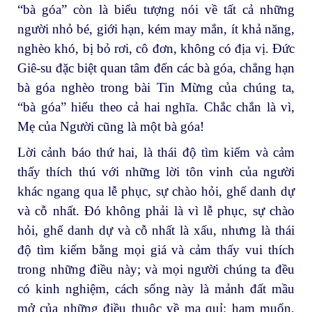
“bà góa” còn là biểu tượng nói về tất cả những
người nhỏ bé, giới hạn, kém may mắn, ít khả năng,
nghèo khó, bị bỏ rơi, cô đơn, không có địa vị. Đức
Giê-su đặc biệt quan tâm đến các bà góa, chẳng hạn
bà góa nghèo trong bài Tin Mừng của chúng ta,
“bà góa” hiểu theo cả hai nghĩa. Chắc chắn là vì,
Mẹ của Người cũng là một bà góa!
Lời cảnh báo thứ hai, là thái độ tìm kiếm và cảm
thấy thích thú với những lời tôn vinh của người
khác ngang qua lễ phục, sự chào hỏi, ghế danh dự
và cỗ nhất. Đó không phải là vì lễ phục, sự chào
hỏi, ghế danh dự và cỗ nhất là xấu, nhưng là thái
độ tìm kiếm bằng mọi giá và cảm thấy vui thích
trong những điều này; và mọi người chúng ta đều
có kinh nghiệm, cách sống này là mảnh đất mầu
mở của những điều thuộc về ma quỉ: ham muốn,