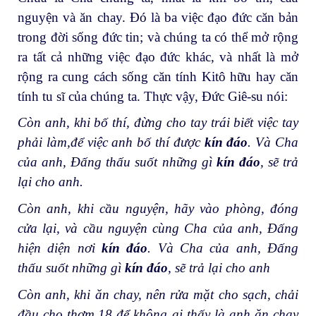
nguyện và ăn chay. Đó là ba việc đạo đức căn bản
trong đời sống đức tin; và chúng ta có thể mở rộng
ra tất cả những việc đạo đức khác, và nhất là mở
rộng ra cung cách sống căn tính Kitô hữu hay căn
tính tu sĩ của chúng ta. Thực vậy, Đức Giê-su nói:
Còn anh, khi bố thí, đừng cho tay trái biết việc tay
phải làm,để việc anh bố thí được
kín đáo
. Và Cha
của anh, Đấng thấu suốt những gì
kín đáo
, sẽ trả
lại cho anh.
Còn anh, khi cầu nguyện, hãy vào phòng, đóng
cửa lại, và cầu nguyện cùng Cha của anh, Đấng
hiện diện nơi
kín đáo
. Và Cha của anh, Đấng
thấu suốt những gì
kín đáo
, sẽ trả lại cho anh
Còn anh, khi ăn chay, nên rửa mặt cho sạch, chải
đầu cho thơm,
18
để không ai thấy là anh ăn chay