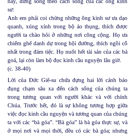
nay, đừng sống theo cách sống của các ông kinh
sư:
Anh em phải coi chừng những ông kinh sư ưa dạo
quanh, xúng xính trong bộ áo thụng, thích được
người ta chào hỏi ở những nơi công cộng. Họ ưa
chiếm ghế danh dự trong hội đường, thích ngồi cỗ
nhất trong đám tiệc. Họ nuốt hết tài sản của các bà
goá, lại còn làm bộ đọc kinh cầu nguyện lâu giờ.
(c. 38-40)
Lời của Đức Giê-su chứa đựng hai lời cảnh báo
đụng chạm sâu xa đến cách sống của chúng ta
trong tương quan với người khác và với chính
Chúa. Trước hết, đó là sự không tương hợp giữa
việc đọc kinh cầu nguyện và tương quan của chúng
ta với các “bà góa”. “Bà góa” là bà góa thực sự, và
ở mọi nơi và mọi thời, đều có các bà góa; nhưng