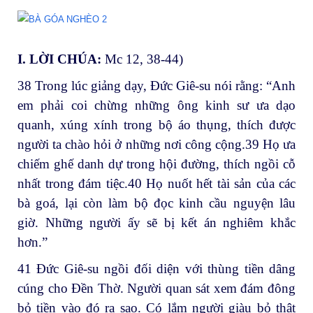
I. LỜI CHÚA:
Mc 12, 38-44)
38 Trong lúc giảng dạy, Đức Giê-su nói rằng: “Anh
em phải coi chừng những ông kinh sư ưa dạo
quanh, xúng xính trong bộ áo thụng, thích được
người ta chào hỏi ở những nơi công cộng.39 Họ ưa
chiếm ghế danh dự trong hội đường, thích ngồi cỗ
nhất trong đám tiệc.40 Họ nuốt hết tài sản của các
bà goá, lại còn làm bộ đọc kinh cầu nguyện lâu
giờ. Những người ấy sẽ bị kết án nghiêm khắc
hơn.”
41 Đức Giê-su ngồi đối diện với thùng tiền dâng
cúng cho Đền Thờ. Người quan sát xem đám đông
bỏ tiền vào đó ra sao. Có lắm người giàu bỏ thật