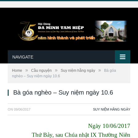
NAVIGATE
»
»
»
Home
Cầu nguyện
Suy niệm hằng ngày
Bà góa
nghèo – Suy niệm ngày 10.6
Bà góa nghèo – Suy niệm ngày 10.6
ON
09/06/2017
SUY NIỆM HẰNG NGÀY
Ngày 10/06/2017
Thứ Bảy, sau Chúa nhật IX Thường Niên