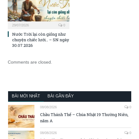
29/07/2026
0
Nước Trời lại còn giống như
chuyện chiếc lưới… – SN ngày
30.07.2026
Comments are closed.
BÀI MỚI NHẤT
BÀI GẦN ĐÂY
08/08/2026
0
Chầu Thánh Thể – Chúa Nhật 19 Thường Niên,
năm A
08/08/2026
0