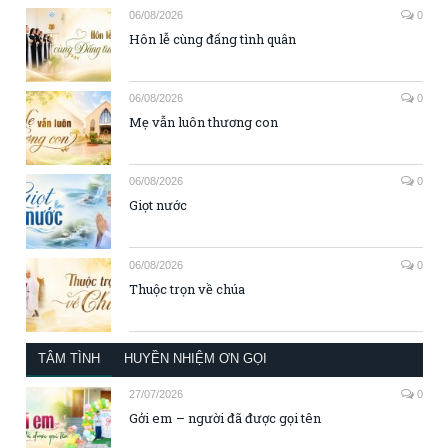
06/08/2026
0
Hôn lễ cùng đấng tình quân
06/08/2026
0
Mẹ vẫn luôn thương con
06/08/2026
0
Giọt nước
06/08/2026
0
Thuộc trọn về chúa
TÂM TÌNH
HUYỀN NHIỆM ƠN GỌI
27/07/2026
0
Gởi em – người đã được gọi tên