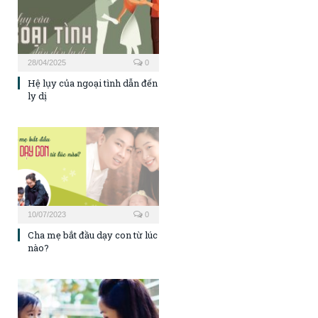
28/04/2025
0
Hệ lụy của ngoại tình dẫn đến
ly dị
10/07/2023
0
Cha mẹ bắt đầu dạy con từ lúc
nào?