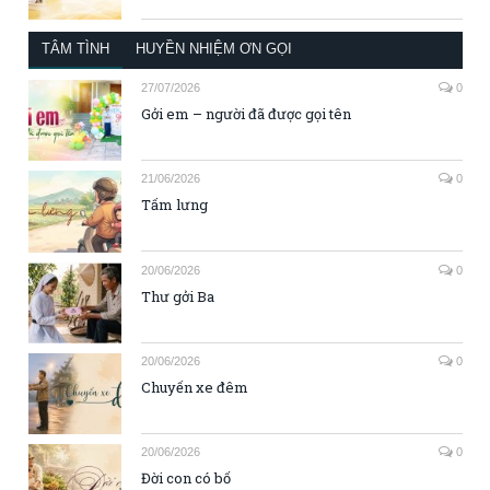
TÂM TÌNH
HUYỀN NHIỆM ƠN GỌI
27/07/2026
0
Gởi em – người đã được gọi tên
21/06/2026
0
Tấm lưng
20/06/2026
0
Thư gởi Ba
20/06/2026
0
Chuyến xe đêm
20/06/2026
0
Đời con có bố