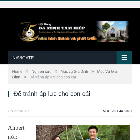
NAVIGATE
»
»
»
Home
Nghiên cứu
Mục vụ Gia đình
Mục Vụ Gia
»
Đình
Để tránh áp lực cho con cái
Để tránh áp lực cho con cái
ON
27/04/2021
MỤC VỤ GIA ĐÌNH
Alibert
nói: