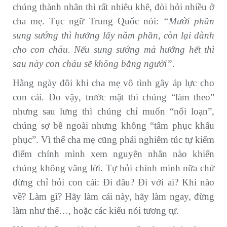
chúng thành nhân thì rất nhiêu khê, đòi hỏi nhiều ở
cha mẹ. Tục ngữ Trung Quốc nói:
“Mười phần
sung sướng thì hưởng lấy năm phần, còn lại dành
cho con cháu. Nếu sung sướng mà hưởng hết thì
sau này con cháu sẽ không bằng người”
.
Hằng ngày đôi khi cha mẹ vô tình gây áp lực cho
con cái. Do vậy, trước mặt thì chúng “làm theo”
nhưng sau lưng thì chúng chỉ muốn “nổi loạn”,
chúng sợ bề ngoài nhưng không “tâm phục khẩu
phục”. Vì thế cha mẹ cũng phải nghiêm túc tự kiểm
điểm chính mình xem nguyên nhân nào khiến
chúng không vâng lời. Tự hỏi chính mình nữa chứ
đừng chỉ hỏi con cái: Đi đâu? Đi với ai? Khi nào
về? Làm gì? Hãy làm cái này, hãy làm ngay, đừng
làm như thế…, hoặc các kiểu nói tương tự.