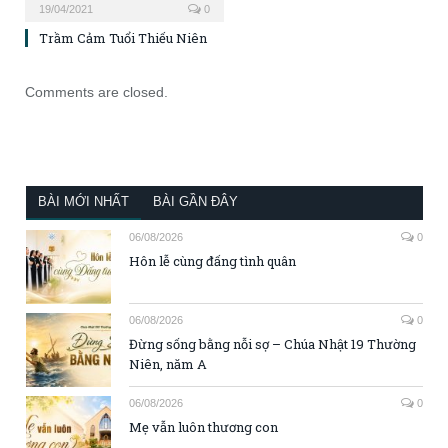
19/04/2021
0
Trầm Cảm Tuổi Thiếu Niên
Comments are closed.
BÀI MỚI NHẤT
BÀI GẦN ĐÂY
06/08/2026
0
Hôn lễ cùng đấng tình quân
06/08/2026
0
Đừng sống bằng nỗi sợ – Chúa Nhật 19 Thường
Niên, năm A
06/08/2026
0
Mẹ vẫn luôn thương con