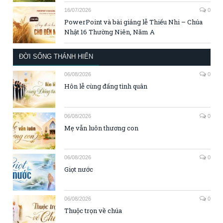
16/07/2026
0
PowerPoint và bài giảng lễ Thiếu Nhi – Chúa
Nhật 16 Thường Niên, Năm A
ĐỜI SỐNG THÁNH HIẾN
06/08/2026
0
Hôn lễ cùng đấng tình quân
06/08/2026
0
Mẹ vẫn luôn thương con
06/08/2026
0
Giọt nước
06/08/2026
0
Thuộc trọn về chúa