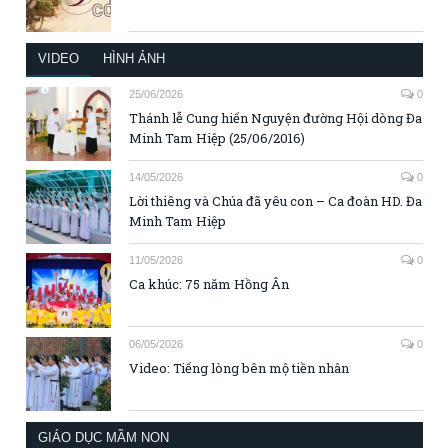
VIDEO
HÌNH ẢNH
25/06/2026
0
Thánh lễ Cung hiến Nguyện đường Hội dòng Đa
Minh Tam Hiệp (25/06/2016)
14/05/2026
0
Lời thiêng và Chúa đã yêu con – Ca đoàn HD. Đa
Minh Tam Hiệp
11/05/2026
0
Ca khúc: 75 năm Hồng Ân
06/05/2026
0
Video: Tiếng lòng bên mộ tiền nhân
GIÁO DỤC MẦM NON