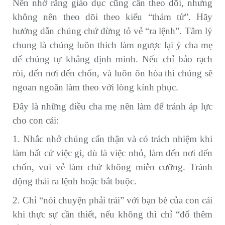
Nên nhớ rằng giáo dục cũng cần theo dõi, nhưng
không nên theo dõi theo kiểu “thám tử”. Hãy
hướng dẫn chúng chứ đừng tỏ vẻ “ra lệnh”. Tâm lý
chung là chúng luôn thích làm ngược lại ý cha mẹ
để chúng tự khẳng định mình. Nếu chỉ bảo rạch
ròi, đến nơi đến chốn, và luôn ôn hòa thì chúng sẽ
ngoan ngoãn làm theo với lòng kính phục.
Đây là những điều cha mẹ nên làm để tránh áp lực
cho con cái:
1. Nhắc nhở chúng cẩn thận và có trách nhiệm khi
làm bất cứ việc gì, dù là việc nhỏ, làm đến nơi đến
chốn, vui vẻ làm chứ không miễn cưỡng. Tránh
động thái ra lệnh hoặc bắt buộc.
2. Chỉ “nói chuyện phải trái” với bạn bè của con cái
khi thực sự cần thiết, nếu không thì chỉ “đổ thêm