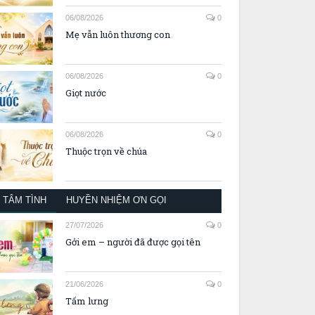
06/08/2026
0
Mẹ vẫn luôn thương con
06/08/2026
0
Giọt nước
06/08/2026
0
Thuộc trọn về chúa
TÂM TÌNH
HUYỀN NHIỆM ƠN GỌI
27/07/2026
0
Gởi em – người đã được gọi tên
21/06/2026
0
Tấm lưng