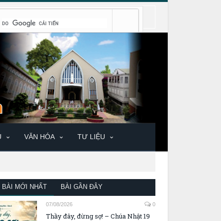
U
VĂN HÓA
TƯ LIỆU
BÀI MỚI NHẤT
BÀI GẦN ĐÂY
07/08/2026
0
Thầy đây, đừng sợ! – Chúa Nhật 19