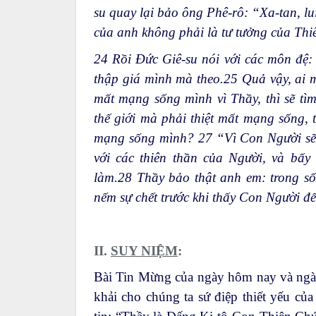
su quay lại bảo ông Phê-rô: “Xa-tan, lu
của anh không phải là tư tưởng của Thi
24
Rồi Đức Giê-su nói với các môn đệ: 
thập giá mình mà theo.
25
Quả vậy, ai m
mất mạng sống mình vì Thầy, thì sẽ tì
thế giới mà phải thiệt mất mạng sống, t
mạng sống mình?
27
“Vì Con Người sẽ
với các thiên thần của Người, và bấy
làm.
28
Thầy bảo thật anh em: trong số
nếm sự chết trước khi thấy Con Người đến
II.
SUY NIỆM
:
Bài Tin Mừng của ngày hôm nay và ngày 
khải cho chúng ta sứ điệp thiết yếu c