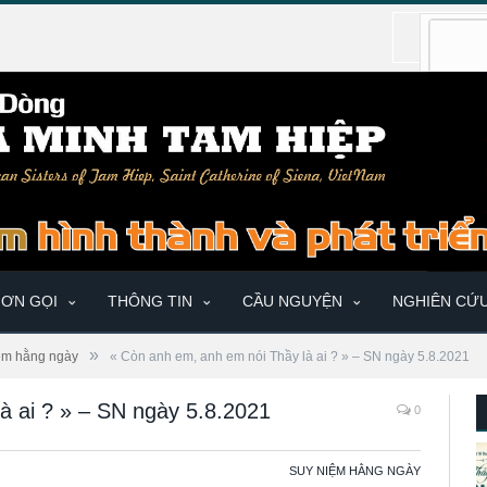
ƠN GỌI
THÔNG TIN
CẦU NGUYỆN
NGHIÊN CỨ
»
ệm hằng ngày
« Còn anh em, anh em nói Thầy là ai ? » – SN ngày 5.8.2021
à ai ? » – SN ngày 5.8.2021
0
SUY NIỆM HẰNG NGÀY