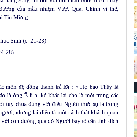
a hằng sống” đi đôi với đôi chân bước theo Thầy
 đường của mầu nhiệm Vượt Qua. Chính vì thế,
ài Tin Mừng.
ục Sinh (c. 21-23)
24-28)
ác môn đệ đồng thanh trả lời : « Họ bảo Thầy là
 là ông Ê-li-a, kẻ khác lại cho là một trong các
lời tuy chưa đúng với điều Người thực sự là trong
gười, nhưng lại diễn tả một cách thật khách quan
 với con đường qua đó Người bày tỏ căn tính đích