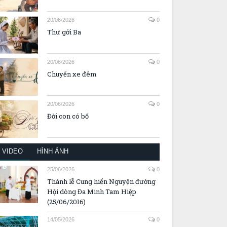
20/06/2026
0
Thư gởi Ba
20/06/2026
0
Chuyến xe đêm
20/06/2026
0
Đời con có bố
VIDEO
HÌNH ẢNH
25/06/2026
0
Thánh lễ Cung hiến Nguyện đường
Hội dòng Đa Minh Tam Hiệp
(25/06/2016)
14/05/2026
0