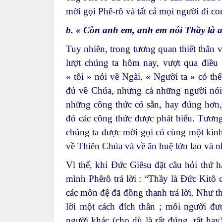
mời gọi Phê-rô và tất cả mọi người đi 
b. « Còn anh em, anh em nói Thầy là a
Tuy nhiên, trong tương quan thiết thân 
lượt chúng ta hôm nay, vượt qua điều 
« tôi » nói về Ngài. « Người ta » có t
đủ về Chúa, nhưng cả những người nói
những công thức có sẵn, hay đúng hơn, 
đó các công thức được phát biểu. Tương
chúng ta được mời gọi có cùng một kin
về Thiên Chúa và về ân huệ lớn lao và 
Vì thế, khi Đức Giêsu đặt câu hỏi thứ h
mình Phêrô trả lời : “Thầy là Đức Kitô 
các môn đệ đã đồng thanh trả lời. Như th
lời một cách đích thân ; mỗi người đ
người khác (cho dù là rất đúng, rất hay