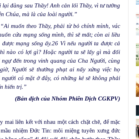
i lại đàng sau Thầy! Anh cản lối Thầy, vì tư tưởng
ên Chúa, mà là của loài người.”
“Ai muốn theo Thầy, phải từ bỏ chính mình, vác
uốn cứu mạng sống mình, thì sẽ mất; còn ai liều
m được mạng sống ấy.
26
Vì nếu người ta được cả
hì nào có lợi gì? Hoặc người ta sẽ lấy gì mà đổi
 ngự đến trong vinh quang của Cha Người, cùng
 giờ, Người sẽ thưởng phạt ai nấy xứng việc họ
 người có mặt ở đây, có những kẻ sẽ không phải
 hiển trị.”
(Bản dịch của Nhóm Phiên Dịch CGKPV)
mai liên kết với nhau một cách chặt chẽ, để mặc
ủa mầu nhiệm Đức Tin: môi miệng tuyên xưng đức