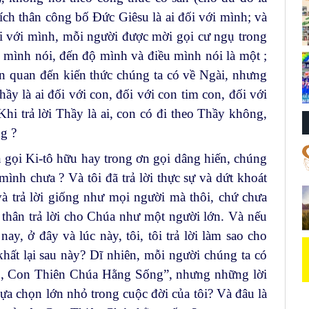
 đích thân công bố Đức Giêsu là ai đối với mình; và
ối với mình, mỗi người được mời gọi cư ngụ trong
ều mình nói, đến độ mình và điều mình nói là một ;
ên quan đến kiến thức chúng ta có về Ngài, nhưng
ầy là ai đối với con, đối với con tim con, đối với
Khi trả lời Thầy là ai, con có đi theo Thầy không,
g ?
 gọi Ki-tô hữu hay trong ơn gọi dâng hiến, chúng
mình chưa ? Và tôi đã trả lời thực sự và dứt khoát
à trả lời giống như mọi người mà thôi, chứ chưa
 thân trả lời cho Chúa như một người lớn. Và nếu
y, ở đây và lúc này, tôi, tôi trả lời làm sao cho
hất lại sau này? Dĩ nhiên, mỗi người chúng ta có
itô, Con Thiên Chúa Hằng Sống”, nhưng những lời
lựa chọn lớn nhỏ trong cuộc đời của tôi? Và đâu là