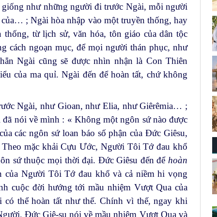
 giống như những người đi trước Ngài, mỗi người
t của… ; Ngài hòa nhập vào một truyền thống, hay
thống, từ lịch sử, văn hóa, tôn giáo của dân tộc
ống cách ngoạn mục, để mọi người thán phục, như
 hẳn Ngài cũng sẽ được nhìn nhận là Con Thiên
ểu của ma quỉ. Ngài đến để hoàn tất, chứ không
rước Ngài, như Gioan, như Elia, như Giêrêmia… ;
ài đã nói về mình : « Không một ngôn sứ nào được
của các ngôn sứ loan báo số phận của Đức Giêsu,
n. Theo mặc khải Cựu Ước, Người Tôi Tớ đau khổ
ngôn sứ thuộc mọi thời đại. Đức Giêsu đến để
hoàn
 của Người Tôi Tớ đau khổ và cả niềm hi vọng
ính cuộc đời hướng tới mầu nhiệm Vượt Qua của
có thể hoàn tất như thế. Chính vì thế, ngay khi
a Người, Đức Giê-su nói về mầu nhiệm Vượt Qua và