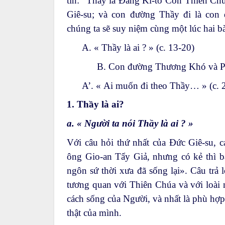
tin: “Thầy là Đấng Ki-tô Con Thiên Chú
Giê-su; và con đường Thầy đi là con
chúng ta sẽ suy niệm cùng một lúc hai b
A. « Thầy là ai ? » (c. 13-20)
B. Con đường Thương Khó và Ph
A’. « Ai muốn đi theo Thầy… » (c. 
1.
Thầy là ai?
a. « Người ta nói Thầy là ai ? »
Với câu hỏi thứ nhất của Đức Giê-su, c
ông Gio-an Tẩy Giả, nhưng có kẻ thì bảo
ngôn sứ thời xưa đã sống lại». Câu trả 
tương quan với Thiên Chúa và với loài n
cách sống của Người, và nhất là phù hợp
thật của mình.