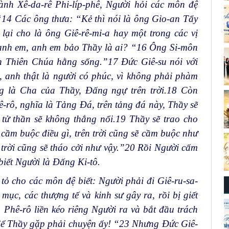
nh Xê-da-rê Phi-líp-phê, Người hỏi các môn đệ
“
14
Các ông thưa: “Kẻ thì nói là ông Gio-an Tẩy
 lại cho là ông Giê-rê-mi-a hay một trong các vị
anh em, anh em bảo Thầy là ai? “
16
Ông Si-môn
on Thiên Chúa hằng sống.”
17
Đức Giê-su nói với
 anh thật là người có phúc, vì không phải phàm
g là Cha của Thầy, Đấng ngự trên trời.
18
Còn
-rô, nghĩa là Tảng Đá, trên tảng đá này, Thầy sẽ
tử thần sẽ không thắng nổi.
19
Thầy sẽ trao cho
cầm buộc điều gì, trên trời cũng sẽ cầm buộc như
 trời cũng sẽ tháo cởi như vậy.”
20
Rồi Người cấm
biết Người là Đấng Ki-tô.
tỏ cho các môn đệ biết: Người phải đi Giê-ru-sa-
mục, các thượng tế và kinh sư gây ra, rồi bị giết
Phê-rô liền kéo riêng Người ra và bắt đầu trách
ể Thầy gặp phải chuyện ấy! “
23
Nhưng Đức Giê-