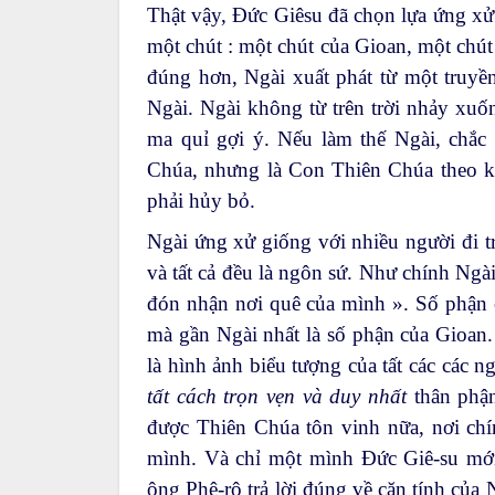
Thật vậy, Đức Giêsu đã chọn lựa ứng xử
một chút : một chút của Gioan, một chú
đúng hơn, Ngài xuất phát từ một truyền 
Ngài. Ngài không từ trên trời nhảy xu
ma quỉ gợi ý. Nếu làm thế Ngài, chắc
Chúa, nhưng là Con Thiên Chúa theo ki
phải hủy bỏ.
Ngài ứng xử giống với nhiều người đi t
và tất cả đều là ngôn sứ. Như chính Ng
đón nhận nơi quê của mình ». Số phận 
mà gần Ngài nhất là số phận của Gioa
là hình ảnh biểu tượng của tất các các 
tất cách trọn vẹn và duy nhất
thân phận
được Thiên Chúa tôn vinh nữa, nơi ch
mình. Và chỉ một mình Đức Giê-su mới 
ông Phê-rô trả lời đúng về căn tính củ