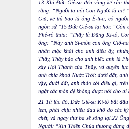
13
Khi Đức Giê-su đến vùng kế cận thà
rằng: “Người ta nói Con Người là ai? 
Giả, kẻ thì bảo là ông Ê-li-a, có người
ngôn sứ.”
15
Đức Giê-su lại hỏi: “Còn 
Phê-rô thưa: “Thầy là Đấng Ki-tô, C
ông: “Này anh Si-môn con ông Giô-na,
nhân mặc khải cho anh điều ấy, nhưn
Thầy, Thầy bảo cho anh biết: anh là Phê
xây Hội Thánh của Thầy, và quyền lực 
anh chìa khoá Nước Trời: dưới đất, anh 
vậy; dưới đất, anh tháo cởi điều gì, trên
ngặt các môn đệ không được nói cho ai 
21
Từ lúc đó, Đức Giê-su Ki-tô bắt đầu 
lem, phải chịu nhiều đau khổ do các kỳ 
chết, và ngày thứ ba sẽ sống lại.
22
Ông 
Người: “Xin Thiên Chúa thương đừng đ