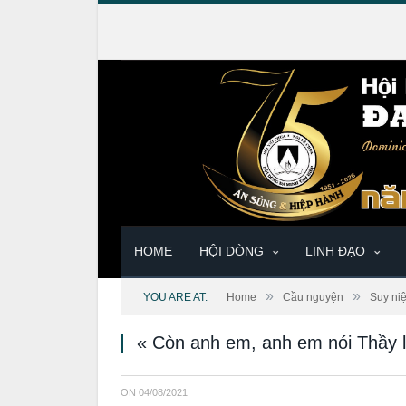
HOME
HỘI DÒNG
LINH ĐẠO
»
»
YOU ARE AT:
Home
Cầu nguyện
Suy ni
« Còn anh em, anh em nói Thầy l
ON
04/08/2021