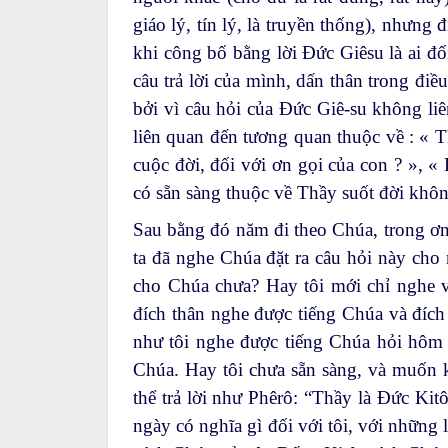
giáo lý, tín lý, là truyền thống), nhưng
khi công bố bằng lời Đức Giêsu là ai đ
câu trả lời của mình, dấn thân trong đi
bởi vì câu hỏi của Đức Giê-su không li
liên quan đến tương quan thuộc về : « Th
cuộc đời, đối với ơn gọi của con ? », « 
có sẵn sàng thuộc về Thầy suốt đời khôn
Sau bằng đó năm đi theo Chúa, trong ơn
ta đã nghe Chúa đặt ra câu hỏi này cho 
cho Chúa chưa? Hay tôi mới chỉ nghe v
đích thân nghe được tiếng Chúa và đích
như tôi nghe được tiếng Chúa hỏi hôm na
Chúa. Hay tôi chưa sẵn sàng, và muốn k
thể trả lời như Phêrô: “Thầy là Đức K
ngày có nghĩa gì đối với tôi, với những 