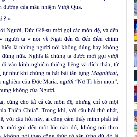
con đường của mầu nhiệm Vượt Qua.
i ? »
với Người, Đức Giê-su mời gọi các môn đệ, và đến
« người ta » nói về Ngài đến đi đến điều chính
hể hiểu là những người nói không đúng hay không
 đúng nữa. Nghĩa là chúng ta được mời gọi vượt
đi vào kinh nghiệm thiêng liêng và đích thân, từ
 tự như khi chúng ta hát bài tán tụng
Magnificat
,
h nghiệm của Đức Maria, người “Nữ Tì hèn mọn”,
nhưng không của Người.
ai, cũng cho tất cả các môn đệ, nhưng chỉ có một
của Thiên Chúa”. Trong khi, với câu hỏi thứ nhất,
ế, với câu hỏi này, ai cũng cảm thấy mình phải trả
ược mời gọi đến một lúc nào đó, không nói theo
), không nói theo công thức có sẵn (cho dù đó là