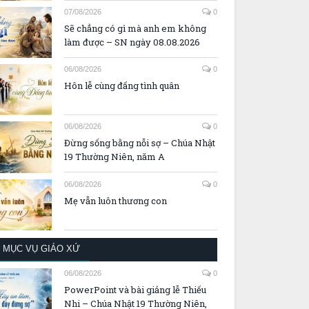
07/08/2026
0
Sẽ chẳng có gì mà anh em không
làm được – SN ngày 08.08.2026
06/08/2026
0
Hôn lễ cùng đấng tình quân
06/08/2026
0
Đừng sống bằng nỗi sợ – Chúa Nhật
19 Thường Niên, năm A
06/08/2026
0
Mẹ vẫn luôn thương con
MỤC VỤ GIÁO XỨ
06/08/2026
0
PowerPoint và bài giảng lễ Thiếu
Nhi – Chúa Nhật 19 Thường Niên,