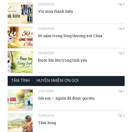
05/08/2026
0
Vui mùa thánh hiến
05/08/2026
0
50 năm trong lòng thương xót Chúa
05/08/2026
0
Được lớn lên trong tình yêu
TÂM TÌNH
HUYỀN NHIỆM ƠN GỌI
27/07/2026
0
Gởi em – người đã được gọi tên
21/06/2026
0
Tấm lưng