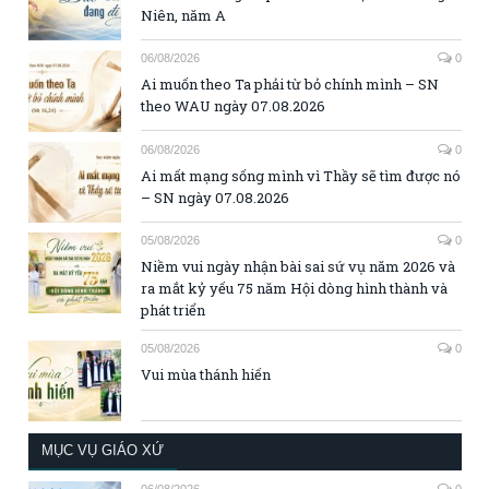
Niên, năm A
06/08/2026
0
Ai muốn theo Ta phải từ bỏ chính mình – SN
theo WAU ngày 07.08.2026
06/08/2026
0
Ai mất mạng sống mình vì Thầy sẽ tìm được nó
– SN ngày 07.08.2026
05/08/2026
0
Niềm vui ngày nhận bài sai sứ vụ năm 2026 và
ra mắt kỷ yếu 75 năm Hội dòng hình thành và
phát triển
05/08/2026
0
Vui mùa thánh hiến
MỤC VỤ GIÁO XỨ
06/08/2026
0