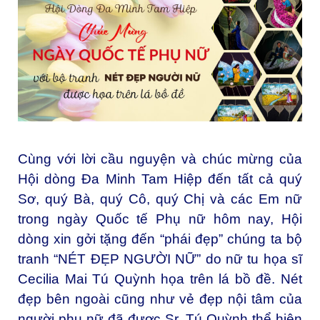
Cùng với lời cầu nguyện và chúc mừng của
Hội dòng Đa Minh Tam Hiệp đến tất cả quý
Sơ, quý Bà, quý Cô, quý Chị và các Em nữ
trong ngày Quốc tế Phụ nữ hôm nay, Hội
dòng xin gởi tặng đến “phái đẹp” chúng ta bộ
tranh “NÉT ĐẸP NGƯỜI NỮ” do nữ tu họa sĩ
Cecilia Mai Tú Quỳnh họa trên lá bồ đề. Nét
đẹp bên ngoài cũng như vẻ đẹp nội tâm của
người phụ nữ đã được Sr. Tú Quỳnh thể hiện