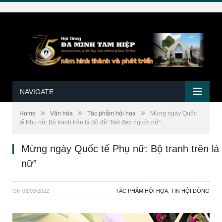
NAVIGATE
»
»
»
Home
Văn hóa
Tác phẩm hội họa
Mừng ngày Quốc
tế Phụ nữ: Bộ tranh trên lá Bồ đề “Nét đẹp người nữ”
Mừng ngày Quốc tế Phụ nữ: Bộ tranh trên lá
nữ”
ON
08/03/2022
TÁC PHẨM HỘI HỌA
,
TIN HỘI DÒNG