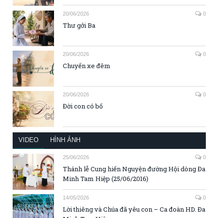
20/06/2026
0
Thư gởi Ba
20/06/2026
0
Chuyến xe đêm
20/06/2026
0
Đời con có bố
VIDEO
HÌNH ẢNH
25/06/2026
0
Thánh lễ Cung hiến Nguyện đường Hội dòng Đa
Minh Tam Hiệp (25/06/2016)
14/05/2026
0
Lời thiêng và Chúa đã yêu con – Ca đoàn HD. Đa