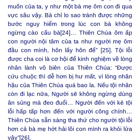
muốn của ta, y như một bà mẹ ôm con đi qua
vực sâu vậy. Bà chỉ lo sao tránh được những
bước nguy hiểm trong lúc con bà không
ngừng cào cấu bà
[24]
… Thiên Chúa ôm ấp
con người nội tâm của ta như người mẹ ôm
đầu con mình, hôn lấy hôn để”
[25]
. Tội lỗi
được cha coi là cơ hội để kinh nghiệm về lòng
nhân lành vô biên của Thiên Chúa: “Được
cứu chuộc thì dễ hơn bị hư mất, vì lòng nhân
hậu của Thiên Chúa quá bao la. Nếu tội nhân
còn đi lạc nữa, Người sẽ không ngừng dùng
ân sủng mà đeo đuổi… Người đến với kẻ tội
lỗi hấp tấp hơn đến với người công chính…
Thiên Chúa sẵn sàng tha thứ cho người tội lỗi
hơn cả bà mẹ hớt hải lôi con mình ra khỏi lửa
vậy”
[26]
.