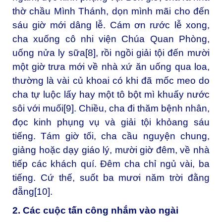
thờ chầu Mình Thánh, dọn mình mãi cho đến
sáu giờ mới dâng lễ. Cám ơn rước lễ xong,
cha xuống cô nhi viện Chúa Quan Phòng,
uống nửa ly sữa
[8]
, rồi ngồi giải tội đến mười
một giờ trưa mới về nhà xứ ăn uống qua loa,
thường là vài củ khoai có khi đã mốc meo do
cha tự luộc lấy hay một tô bột mì khuấy nước
sôi với muối
[9]
. Chiều, cha đi thăm bệnh nhân,
đọc kinh phụng vụ và giải tội khỏang sáu
tiếng. Tám giờ tối, cha cầu nguyện chung,
giảng hoặc dạy giáo lý, mười giờ đêm, về nhà
tiếp các khách quí. Đêm cha chỉ ngủ vài, ba
tiếng. Cứ thế, suốt ba mươi năm trời đằng
đẵng
[10]
.
2. Các cuộc tấn công nhắm vào ngài