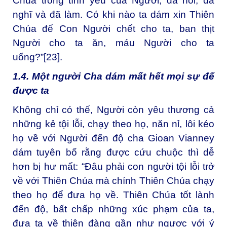
Chúa trong tình yêu của Người, đã nói, đã
nghĩ và đã làm. Có khi nào ta dám xin Thiên
Chúa để Con Người chết cho ta, ban thịt
Người cho ta ăn, máu Người cho ta
uống?”
[23]
.
1.4. Một người Cha dám mất hết mọi sự để
được ta
Không chỉ có thế, Người còn yêu thương cả
những kẻ tội lỗi, chạy theo họ, năn nỉ, lôi kéo
họ về với Người đến độ cha Gioan Vianney
dám tuyên bố rằng được cứu chuộc thì dễ
hơn bị hư mất: “Đâu phải con người tội lỗi trở
về với Thiên Chúa mà chính Thiên Chúa chạy
theo họ để đưa họ về. Thiên Chúa tốt lành
đến độ, bất chấp những xúc phạm của ta,
đưa ta về thiên đàng gần như ngược với ý