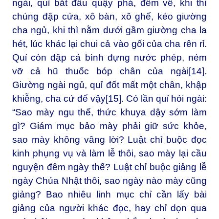
ngài, quỉ bắt đầu quậy phá, đêm về, khi thì
chúng đập cửa, xô bàn, xô ghế, kéo giường
cha ngủ, khi thì nằm dưới gầm giường cha la
hét, lúc khác lại chui cả vào gối của cha rên rỉ.
Quỉ còn đập cả bình đựng nước phép, ném
vỡ cả hũ thuốc bóp chân của ngài
[14]
.
Giường ngài ngủ, quỉ đốt mất một chân, khập
khiễng, cha cứ để vậy
[15]
. Có lần quỉ hỏi ngài:
“Sao mày ngu thế, thức khuya dậy sớm làm
gì? Giám mục bảo mày phải giữ sức khỏe,
sao mày không vâng lời? Luật chỉ buộc đọc
kinh phụng vụ và làm lễ thôi, sao mày lại cầu
nguyện đêm ngày thế? Luật chỉ buộc giảng lễ
ngày Chúa Nhật thôi, sao ngày nào mày cũng
giảng? Bao nhiêu linh mục chỉ cần lấy bài
giảng của người khác đọc, hay chỉ dọn qua