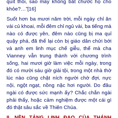
quít thôi, sao mày không bắt chước họ cho
khỏe?…”
[16]
Suốt hơn ba mươi năm trời, mỗi ngày chỉ ăn
vài củ khoai, mỗi đêm chỉ ngủ vài, ba tiếng mà
nào có được yên, đêm nào cũng bị ma quỉ
quậy phá, đã thế lại còn bị giáo dân chửi bới
và anh em linh mục chế giễu, thế mà cha
Vianney vẫn trung thành với chương trình
sống, hai mươi giờ làm việc mỗi ngày, trong
đó có mười sáu giờ giải tội, trong một nhà thờ
lúc nào cũng chật ních người chờ đợi, nực
nội, ngột ngạt, nồng nặc hơi người. Do đâu
ngài có được sức mạnh ấy? Chắc chắn ngài
phải thấy, hoặc cảm nghiệm được một cái gì
đó thật sâu sắc về Thiên Chúa.
II. NỀN TẢNG LINH ĐẠO CỦA THÁNH