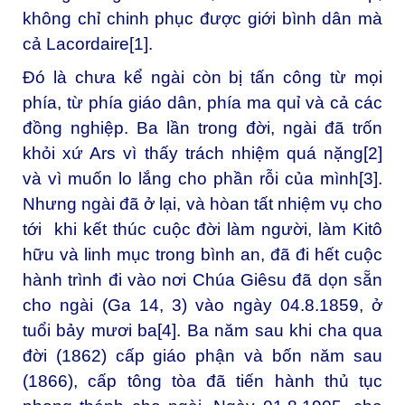
không chỉ chinh phục được giới bình dân mà
cả Lacordaire
[1]
.
Đó là chưa kể ngài còn bị tấn công từ mọi
phía, từ phía giáo dân, phía ma quỉ và cả các
đồng nghiệp. Ba lần trong đời, ngài đã trốn
khỏi xứ Ars vì thấy trách nhiệm quá nặng
[2]
và vì muốn lo lắng cho phần rỗi của mình
[3]
.
Nhưng ngài đã ở lại, và hòan tất nhiệm vụ cho
tới khi kết thúc cuộc đời làm người, làm Kitô
hữu và linh mục trong bình an, đã đi hết cuộc
hành trình đi vào nơi Chúa Giêsu đã dọn sẵn
cho ngài (Ga 14, 3) vào ngày 04.8.1859, ở
tuổi bảy mươi ba
[4]
. Ba năm sau khi cha qua
đời (1862) cấp giáo phận và bốn năm sau
(1866), cấp tông tòa đã tiến hành thủ tục