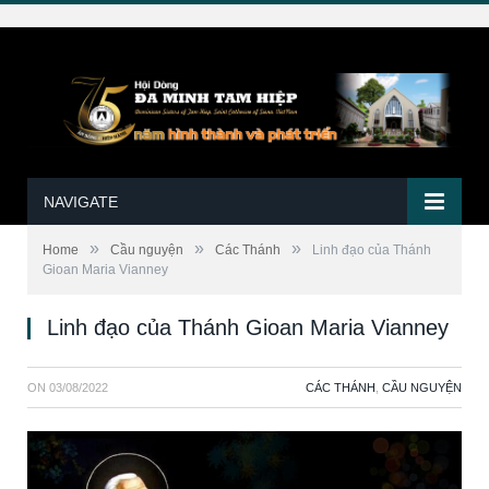
NAVIGATE
»
»
»
Home
Cầu nguyện
Các Thánh
Linh đạo của Thánh
Gioan Maria Vianney
Linh đạo của Thánh Gioan Maria Vianney
ON
03/08/2022
CÁC THÁNH
,
CẦU NGUYỆN