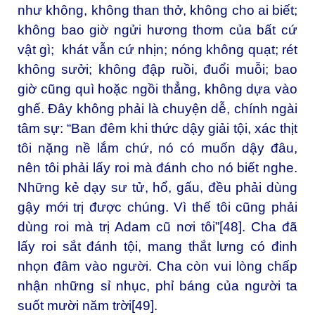
như không, không than thở, không cho ai biết;
không bao giờ ngửi hương thơm của bất cứ
vật gì; khát vẫn cứ nhịn; nóng không quạt; rét
không sưởi; không đập ruồi, đuổi muỗi; bao
giờ cũng quì hoặc ngồi thẳng, không dựa vào
ghế. Đây không phải là chuyện dễ, chính ngài
tâm sự: “Ban đêm khi thức dậy giải tội, xác thịt
tôi nặng nề lắm chứ, nó có muốn dậy đâu,
nên tôi phải lấy roi mà đánh cho nó biết nghe.
Những kẻ dạy sư tử, hổ, gấu, đều phải dùng
gậy mới trị được chúng. Vì thế tôi cũng phải
dùng roi mà trị Adam cũ nơi tôi”
[48]
. Cha đã
lấy roi sắt đánh tội, mang thắt lưng có đinh
nhọn đâm vào người. Cha còn vui lòng chấp
nhận những sỉ nhục, phỉ báng của người ta
suốt mười năm trời
[49]
.