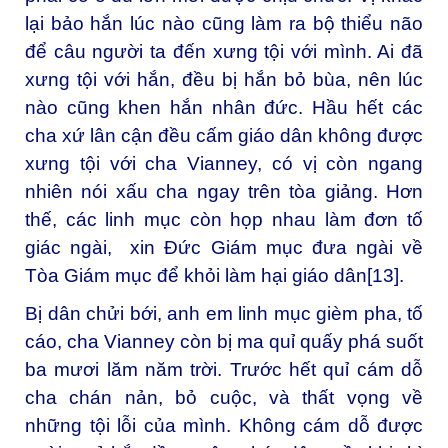
lại bảo hắn lúc nào cũng làm ra bộ thiểu não
để câu người ta đến xưng tội với mình. Ai đã
xưng tội với hắn, đều bị hắn bỏ bùa, nên lúc
nào cũng khen hắn nhân đức. Hầu hết các
cha xứ lân cận đều cấm giáo dân không được
xưng tội với cha Vianney, có vị còn ngang
nhiên nói xấu cha ngay trên tòa giảng. Hơn
thế, các linh mục còn họp nhau làm đơn tố
giác ngài, xin Đức Giám mục đưa ngài về
Tòa Giám mục để khỏi làm hại giáo dân
[13]
.
Bị dân chửi bới, anh em linh mục gièm pha, tố
cáo, cha Vianney còn bị ma quỉ quấy phá suốt
ba mươi lăm năm trời. Trước hết quỉ cám dỗ
cha chán nản, bỏ cuộc, và thất vọng về
những tội lỗi của mình. Không cám dỗ được