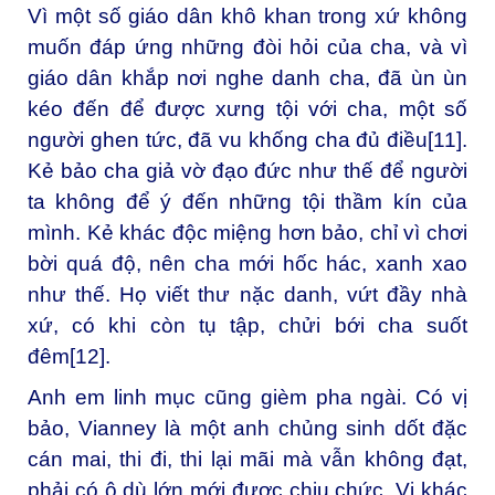
Vì một số giáo dân khô khan trong xứ không
muốn đáp ứng những đòi hỏi của cha, và vì
giáo dân khắp nơi nghe danh cha, đã ùn ùn
kéo đến để được xưng tội với cha, một số
người ghen tức, đã vu khống cha đủ điều
[11]
.
Kẻ bảo cha giả vờ đạo đức như thế để người
ta không để ý đến những tội thầm kín của
mình. Kẻ khác độc miệng hơn bảo, chỉ vì chơi
bời quá độ, nên cha mới hốc hác, xanh xao
như thế. Họ viết thư nặc danh, vứt đầy nhà
xứ, có khi còn tụ tập, chửi bới cha suốt
đêm
[12]
.
Anh em linh mục cũng gièm pha ngài. Có vị
bảo, Vianney là một anh chủng sinh dốt đặc
cán mai, thi đi, thi lại mãi mà vẫn không đạt,
phải có ô dù lớn mới được chịu chức. Vị khác