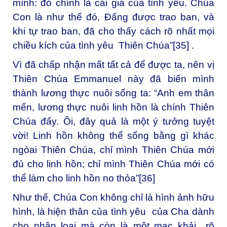
mình: đó chính là cái giá của tình yêu. Chúa
Con là như thế đó, Đấng được trao ban, và
khi tự trao ban, đã cho thấy cách rõ nhất mọi
chiều kích của tình yêu Thiên Chúa”
[35]
.
Vì đã chấp nhận mất tất cả để được ta, nên vị
Thiên Chúa Emmanuel này đã biến mình
thành lương thực nuôi sống ta: “Anh em thân
mến, lương thực nuôi linh hồn là chính Thiên
Chúa đấy. Ôi, đây quả là một ý tưởng tuyệt
vời! Linh hồn không thể sống bằng gì khác
ngòai Thiên Chúa, chỉ mình Thiên Chúa mới
đủ cho linh hồn; chỉ mình Thiên Chúa mới có
thể làm cho linh hồn no thỏa”
[36]
Như thế, Chúa Con không chỉ là hình ảnh hữu
hình, là hiện thân của tình yêu của Cha dành
cho nhân lọai mà còn là một mạc khải rõ