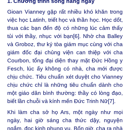
1. Chương trình sống hằng ngày
Gioan Vianney gặp rất nhiều khó khăn trong
việc học Latinh, triết học và thần học. Học dốt,
thua các bạn đến độ có những lúc cảm thấy
tủi với thầy, nhục với bạn
[6]
. Nhờ cha Balley
và Groboz, thư ký tòa giám mục cùng với cha
giám đốc đại chủng viện can thiệp với cha
Courbon, tổng đại diện thay mặt Đức Hồng y
Fesch, lúc ấy không có nhà, cha mới được
chịu chức. Tiêu chuẩn xét duyệt cho Vianney
chịu chức chỉ là những tiêu chuẩn dành cho
một giáo dân bình thường: thầy có lòng đạo,
biết lần chuỗi và kính mến Đức Trinh Nữ
[7]
.
Khi làm cha sở họ Ars, một ngày như mọi
ngày, hai giờ sáng cha thức dậy, nguyện
ngắm, đọc kinh phụng vụ. Bốn giờ, cha ra nhà