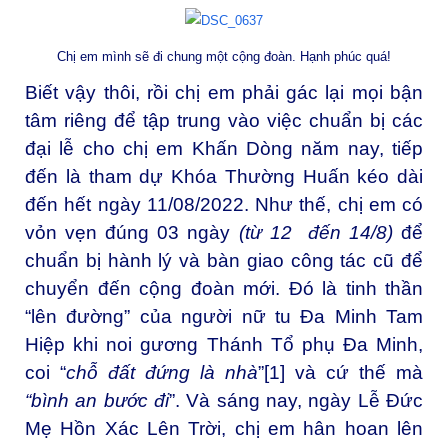
Chị em mình sẽ đi chung một cộng đoàn. Hạnh phúc quá!
Biết vậy thôi, rồi chị em phải gác lại mọi bận
tâm riêng để tập trung vào việc chuẩn bị các
đại lễ cho chị em Khấn Dòng năm nay, tiếp
đến là tham dự Khóa Thường Huấn kéo dài
đến hết ngày 11/08/2022. Như thế, chị em có
vỏn vẹn đúng 03 ngày
(từ 12 đến 14/8)
để
chuẩn bị hành lý và bàn giao công tác cũ để
chuyển đến cộng đoàn mới. Đó là tinh thần
“lên đường” của người nữ tu Đa Minh Tam
Hiệp khi noi gương Thánh Tổ phụ Đa Minh,
coi “
chỗ đất đứng là nhà
”
[1]
và cứ thế mà
“bình an bước đi
”. Và sáng nay, ngày Lễ Đức
Mẹ Hồn Xác Lên Trời, chị em hân hoan lên