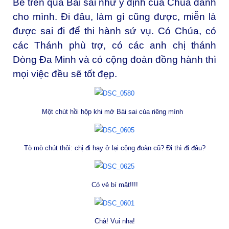
Bề trên qua Bài sai như ý định của Chúa dành
cho mình. Đi đâu, làm gì cũng được, miễn là
được sai đi để thi hành sứ vụ. Có Chúa, có
các Thánh phù trợ, có các anh chị thánh
Dòng Đa Minh và có cộng đoàn đồng hành thì
mọi việc đều sẽ tốt đẹp.
Một chút hồi hộp khi mở Bài sai của riêng mình
Tò mò chút thôi: chị đi hay ở lại cộng đoàn cũ? Đi thì đi đâu?
Có vẻ bí mật!!!!
Chà! Vui nha!