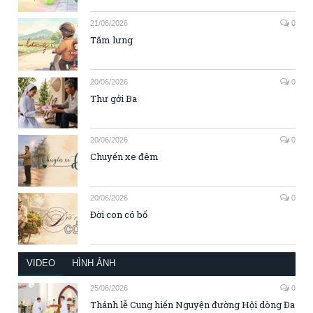
21/06/2026
0
Tấm lưng
20/06/2026
0
Thư gởi Ba
20/06/2026
0
Chuyến xe đêm
20/06/2026
0
Đời con có bố
VIDEO
HÌNH ẢNH
25/06/2026
0
Thánh lễ Cung hiến Nguyện đường Hội dòng Đa