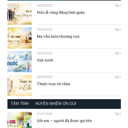
06/08/2026
0
Hôn lễ cùng đấng tình quân
06/08/2026
0
Mẹ vẫn luôn thương con
06/08/2026
0
Giọt nước
06/08/2026
0
Thuộc trọn về chúa
TÂM TÌNH
HUYỀN NHIỆM ƠN GỌI
27/07/2026
0
Gởi em – người đã được gọi tên