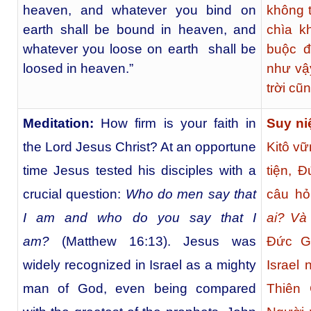
heaven, and whatever you bind on
không t
earth shall be bound in heaven, and
chìa k
whatever you loose on earth shall be
buộc đ
loosed in heaven.”
như vậy
trời cũ
Meditation:
How firm is your faith in
Suy ni
the Lord Jesus Christ? At an opportune
Kitô v
time Jesus tested his disciples with a
tiện, 
crucial question:
Who do men say that
câu hỏ
I am and who do you say that I
ai? Và
am?
(Matthew 16:13). Jesus was
Đức Gi
widely recognized in Israel as a mighty
Israel
man of God, even being compared
Thiên