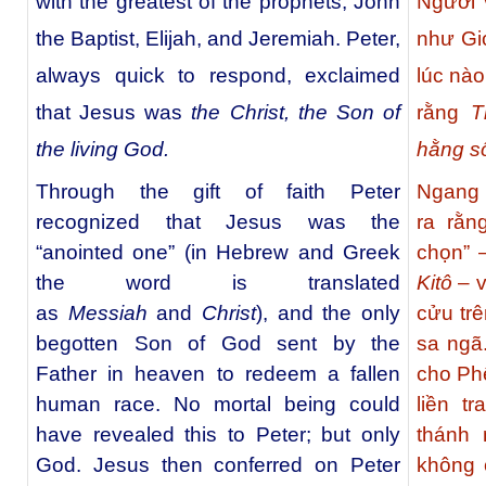
with the greatest of the prophets, John
Người 
the Baptist, Elijah, and Jeremiah. Peter,
như Gio
always quick to respond, exclaimed
lúc nào
that Jesus was
the Christ, the Son of
rằng
T
the living God.
hằng s
Through the gift of faith Peter
Ngang 
recognized that Jesus was the
ra rằn
“anointed one” (in Hebrew and Greek
chọn” 
the word is translated
Kitô
– v
as
Messiah
and
Christ
), and the only
cửu trê
begotten Son of God sent by the
sa ngã
Father in heaven to redeem a fallen
cho Ph
human race. No mortal being could
liền t
have revealed this to Peter; but only
thánh 
God. Jesus then conferred on Peter
không 