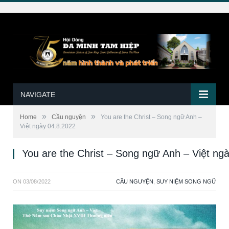
NAVIGATE
»
»
Home
Cầu nguyện
You are the Christ – Song ngữ Anh –
Việt ngày 04.8.2022
You are the Christ – Song ngữ Anh – Việt ng
ON
03/08/2022
CẦU NGUYỆN
,
SUY NIỆM SONG NGỮ