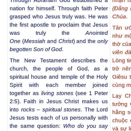
Through Abraham God established a
nhận r
nation for himself. Through faith Peter
(Đấng 
grasped who Jesus truly was. He was
Chúa
.
the first apostle to proclaim that Jesus
Tân ướ
was truly the
Anointed
như mộ
One
(
Messiah
and
Christ
) and the
only
thờ củ
begotten Son of God
.
viên đ
The New Testament describes the
Lòng ti
church, the people of God, as a
trở n
spiritual house and temple of the Holy
Giêsu 
Spirit with each member joined
cùng m
together as
living stones
(see 1 Peter
Lạy Ch
2:5). Faith in Jesus Christ makes us
tưởng 
into
rocks
–
spiritual stones
. The Lord
hằng s
Jesus tests each of us personally with
chuộc c
the same question:
Who do you say
và sự l