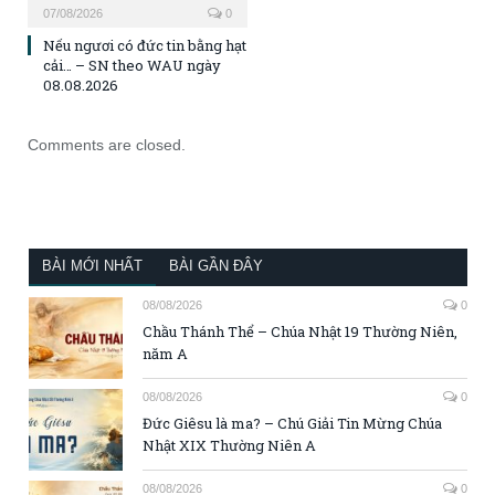
07/08/2026
0
Nếu ngươi có đức tin bằng hạt
cải… – SN theo WAU ngày
08.08.2026
Comments are closed.
BÀI MỚI NHẤT
BÀI GẦN ĐÂY
08/08/2026
0
Chầu Thánh Thể – Chúa Nhật 19 Thường Niên,
năm A
08/08/2026
0
Đức Giêsu là ma? – Chú Giải Tin Mừng Chúa
Nhật XIX Thường Niên A
08/08/2026
0