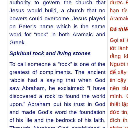
authority to govern the church that
được. Đ
Jesus would build, a church that no
hạn từ
powers could overcome. Jesus played
Aramaic
on Peter’s name which is the same
Đá thi
word for “rock” in both Aramaic and
Gọi ai 
Greek.
tốt là
Spiritual rock and living stones
rằng k
To call someone a “rock” is one of the
Người t
greatest of compliments. The ancient
để xây
rabbis had a saying that when God
tin cậy
saw Abraham, he exclaimed: “I have
nền tả
discovered a rock to found the world
mình. 
upon.” Abraham put his trust in God
thiết l
and made God’s word the foundation
đức ti
of his life and the bedrock of his faith.
đích th