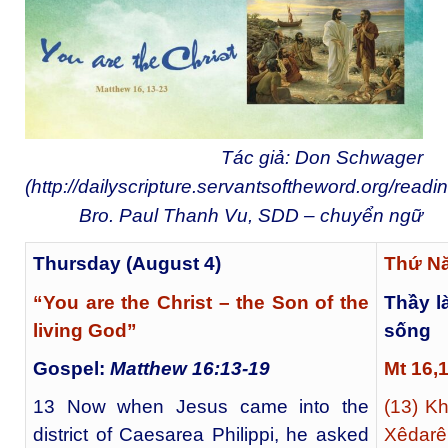
Tác giả: Don Schwager
(
http://dailyscripture.servantsoftheword.org/readi
Bro. Paul Thanh Vu, SDD
– chuyển ngữ
Thursday (August 4)
Thứ Nă
“You are the Christ – the Son of the
Thầy l
living God”
sống
Gospel:
Matthew 16:13-19
Mt 16,
13 Now when Jesus came into the
(13) K
district of Caesarea Philippi, he asked
Xêdarê