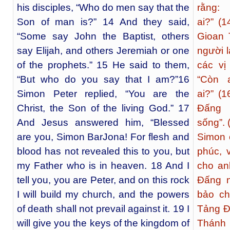
his disciples, “Who do men say that the
rằng:
Son of man is?” 14 And they said,
ai?” (1
“Some say John the Baptist, others
Gioan 
say Elijah, and others Jeremiah or one
người l
of the prophets.” 15 He said to them,
các vị
“But who do you say that I am?”16
“Còn 
Simon Peter replied, “You are the
ai?” (
Christ, the Son of the living God.” 17
Ðấng 
And Jesus answered him, “Blessed
sống”. 
are you, Simon BarJona! For flesh and
Simon 
blood has not revealed this to you, but
phúc, 
my Father who is in heaven. 18 And I
cho an
tell you, you are Peter, and on this rock
Ðấng n
I will build my church, and the powers
bảo ch
of death shall not prevail against it. 19 I
Tảng Ðá
will give you the keys of the kingdom of
Thánh 