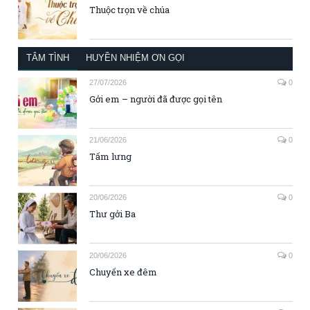
Thuộc trọn về chúa
TÂM TÌNH
HUYỀN NHIỆM ƠN GỌI
27/07/2026
0
Gởi em – người đã được gọi tên
21/06/2026
0
Tấm lưng
20/06/2026
0
Thư gởi Ba
20/06/2026
0
Chuyến xe đêm