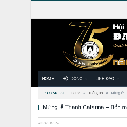
HOME
HỘI DÒNG
LINH ĐẠO
»
»
YOU ARE AT:
Home
Thông tin
Mừng lễ T
Mừng lễ Thánh Catarina – Bổn 
ON
28/04/2023