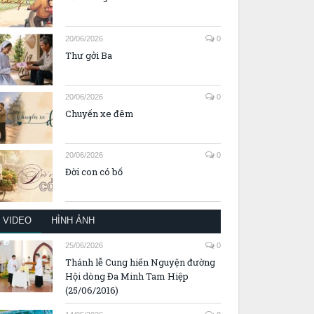
20/06/2026
0
Thư gởi Ba
20/06/2026
0
Chuyến xe đêm
20/06/2026
0
Đời con có bố
VIDEO
HÌNH ẢNH
25/06/2026
0
Thánh lễ Cung hiến Nguyện đường
Hội dòng Đa Minh Tam Hiệp
(25/06/2016)