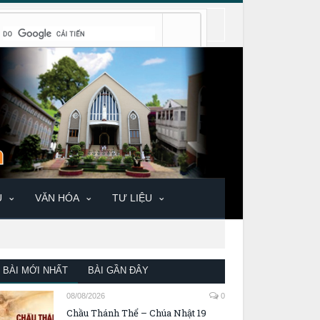
U
VĂN HÓA
TƯ LIỆU
BÀI MỚI NHẤT
BÀI GẦN ĐÂY
08/08/2026
0
Chầu Thánh Thể – Chúa Nhật 19