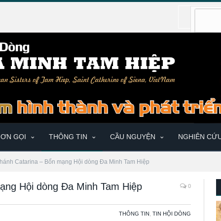
ƠN GỌI
THÔNG TIN
CẦU NGUYỆN
NGHIÊN CỨ
hánh Catarina – Bổn mạng Hội dòng Đa Minh Tam Hiệp
mạng Hội dòng Đa Minh Tam Hiệp
0
THÔNG TIN
,
TIN HỘI DÒNG