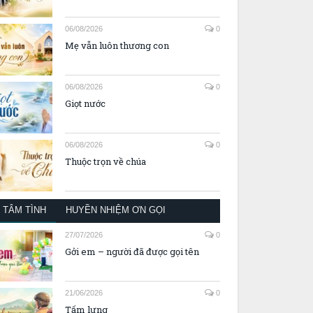
06/08/2026
0
Mẹ vẫn luôn thương con
06/08/2026
0
Giọt nước
06/08/2026
0
Thuộc trọn về chúa
TÂM TÌNH
HUYỀN NHIỆM ƠN GỌI
27/07/2026
0
Gởi em – người đã được gọi tên
21/06/2026
0
Tấm lưng