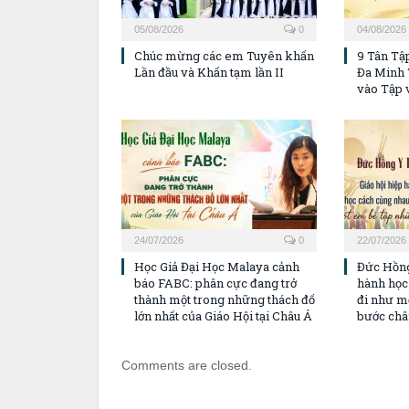
05/08/2026
0
04/08/2026
Chúc mừng các em Tuyên khấn
9 Tân Tậ
Lần đầu và Khấn tạm lần II
Đa Minh 
vào Tập 
24/07/2026
0
22/07/2026
Học Giả Đại Học Malaya cảnh
Đức Hồng
báo FABC: phân cực đang trở
hành học
thành một trong những thách đố
đi như m
lớn nhất của Giáo Hội tại Châu Á
bước châ
Comments are closed.