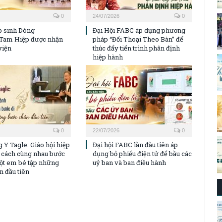
0
24/07/2026
0
p sinh Dòng
Đại Hội FABC áp dụng phương
Tam Hiệp được nhận
pháp “Đối Thoại Theo Bàn” để
viện
thúc đẩy tiến trình phân định
hiệp hành
0
22/07/2026
0
 Y Tagle: Giáo hội hiệp
Đại hội FABC lần đầu tiên áp
 cách cùng nhau bước
dụng bỏ phiếu điện tử để bầu các
ột em bé tập những
uỷ ban và ban điều hành
n đầu tiên