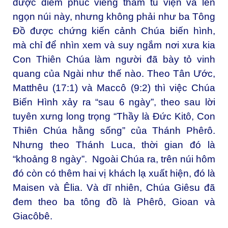
được diễm phúc viếng thăm tu viện và lên
ngọn núi này, nhưng không phải như ba Tông
Đồ được chứng kiến cảnh Chúa biến hình,
mà chỉ để nhìn xem và suy ngắm nơi xưa kia
Con Thiên Chúa làm người đã bày tỏ vinh
quang của Ngài như thế nào. Theo Tân Ước,
Matthêu (17:1) và Maccô (9:2) thì việc Chúa
Biến Hình xảy ra “sau 6 ngày”, theo sau lời
tuyên xưng long trọng “Thầy là Đức Kitô, Con
Thiên Chúa hằng sống” của Thánh Phêrô.
Nhưng theo Thánh Luca, thời gian đó là
“khoảng 8 ngày”. Ngoài Chúa ra, trên núi hôm
đó còn có thêm hai vị khách lạ xuất hiện, đó là
Maisen và Êlia. Và dĩ nhiên, Chúa Giêsu đã
đem theo ba tông đồ là Phêrô, Gioan và
Giacôbê.