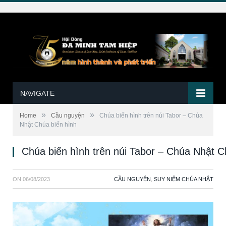
NAVIGATE
»
»
Home
Cầu nguyện
Chúa biến hình trên núi Tabor – Chúa
Nhật Chúa biến hình
Chúa biến hình trên núi Tabor – Chúa Nhật C
ON
06/08/2023
CẦU NGUYỆN
,
SUY NIỆM CHÚA NHẬT