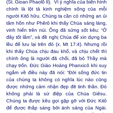
(St. Gioan Phaolô II). Vì ý nghĩa của biến hình
chính là lột tả kinh nghiệm sống của mỗi
người Kitô hữu. Chúng ta cần có những an ủi
tâm hồn như Phêrô khi thấy Chúa sáng láng,
vinh hiển trên núi. Ông đã sửng sốt kêu: “Ở
đây tốt lắm”, và đề nghị Chúa để xin dựng ba
lều để lưu lại trên đó (x. Mt 17:4). Nhưng rồi
khi thấy Chúa chịu đau khổ, và chịu chết thì
chính ông là người đã chối, đã bỏ Thầy mà
chạy trốn. Đức Giáo Hoàng Phanxicô khi suy
ngắm về điều này đã nói: “Đời sống đức tin
của chúng ta không có nghĩa lúc nào cũng
được những cảm nhận đẹp đẽ tinh thần. Đó
không phải là sứ điệp của Chúa Giêsu.
Chúng ta được kêu gọi gặp gỡ với Đức Kitô
để được thắp sáng bởi ánh sáng của Ngài.