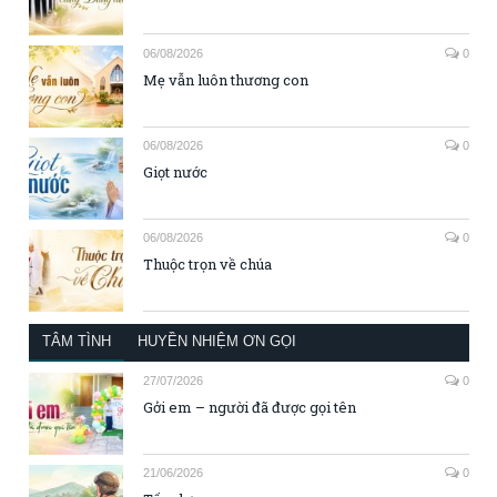
06/08/2026
0
Mẹ vẫn luôn thương con
06/08/2026
0
Giọt nước
06/08/2026
0
Thuộc trọn về chúa
TÂM TÌNH
HUYỀN NHIỆM ƠN GỌI
27/07/2026
0
Gởi em – người đã được gọi tên
21/06/2026
0