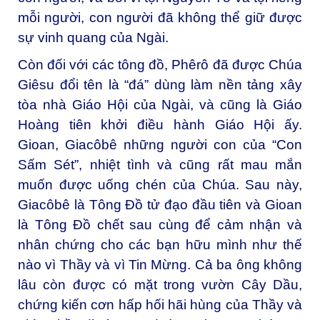
mỗi người, con người đã không thể giữ được
sự vinh quang của Ngài.
Còn đối với các tông đồ, Phêrô đã được Chúa
Giêsu đổi tên là “đá” dùng làm nền tảng xây
tòa nhà Giáo Hội của Ngài, và cũng là Giáo
Hoàng tiên khởi điều hành Giáo Hội ấy.
Gioan, Giacôbê những người con của “Con
Sấm Sét”, nhiệt tình và cũng rất mau mắn
muốn được uống chén của Chúa. Sau này,
Giacôbê là Tông Đồ tử đạo đầu tiên và Gioan
là Tông Đồ chết sau cùng để cảm nhận và
nhân chứng cho các bạn hữu mình như thế
nào vì Thầy và vì Tin Mừng. Cả ba ông không
lâu còn được có mặt trong vườn Cây Dầu,
chứng kiến cơn hấp hối hãi hùng của Thầy và