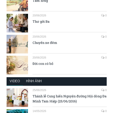
Tấm lưng
20/06/2026
0
Thư gởi Ba
20/06/2026
0
Chuyến xe đêm
20/06/2026
0
Đời con có bố
VIDEO
HÌNH ẢNH
25/06/2026
0
Thánh lễ Cung hiến Nguyện đường Hội dòng Đa
Minh Tam Hiệp (25/06/2016)
14/05/2026
0