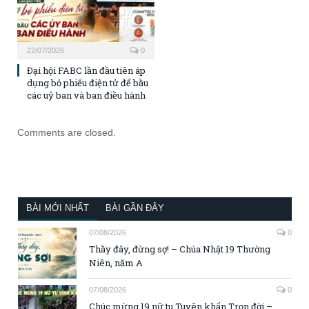
22/07/2026
0
Đại hội FABC lần đầu tiên áp
dụng bỏ phiếu điện tử để bầu
các uỷ ban và ban điều hành
Comments are closed.
BÀI MỚI NHẤT
BÀI GẦN ĐÂY
07/08/2026
0
Thầy đây, đừng sợ! – Chúa Nhật 19 Thường
Niên, năm A
07/08/2026
0
Chúc mừng 19 nữ tu Tuyên khấn Trọn đời –