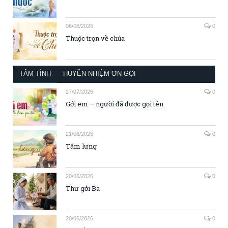
06/08/2026
0
Thuộc trọn về chúa
TÂM TÌNH
HUYỀN NHIỆM ƠN GỌI
27/07/2026
0
Gởi em – người đã được gọi tên
21/06/2026
0
Tấm lưng
20/06/2026
0
Thư gởi Ba
20/06/2026
0