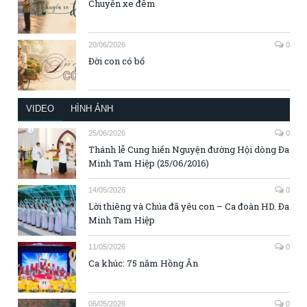
Chuyến xe đêm
20/06/2026
0
Đời con có bố
VIDEO
HÌNH ẢNH
25/06/2026
0
Thánh lễ Cung hiến Nguyện đường Hội dòng Đa
Minh Tam Hiệp (25/06/2016)
14/05/2026
0
Lời thiêng và Chúa đã yêu con – Ca đoàn HD. Đa
Minh Tam Hiệp
11/05/2026
0
Ca khúc: 75 năm Hồng Ân
06/05/2026
0